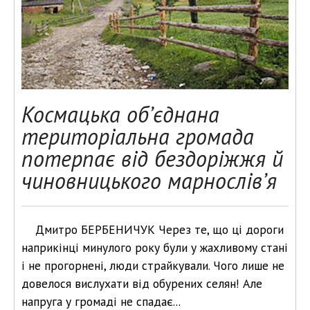
Космацька об’єднана
територіальна громада
потерпає від бездоріжжя й
чиновницького марнослів’я
Дмитро БЕРБЕНИЧУК Через те, що ці дороги
наприкінці минулого року були у жахливому стані
і не прогорнені, люди страйкували. Чого лише не
довелося вислухати від обурених селян! Але
напруга у громаді не спадає...