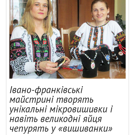
Івано-франківські
майстрині творять
унікальні мікровишивки і
навіть великодні яйця
чепурять у «вишиванки»