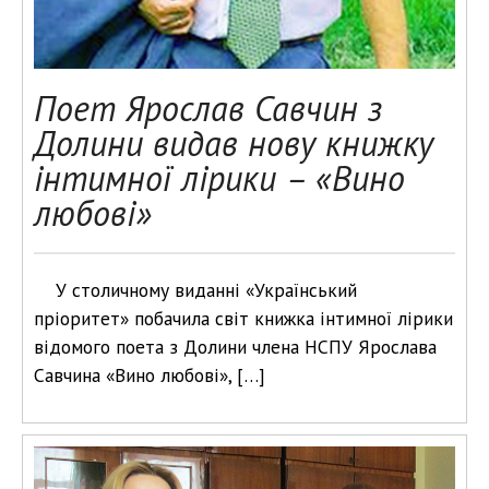
Поет Ярослав Савчин з
Долини видав нову книжку
інтимної лірики – «Вино
любові»
У столичному виданні «Український
пріоритет» побачила світ книжка інтимної лірики
відомого поета з Долини члена НСПУ Ярослава
Савчина «Вино любові», […]