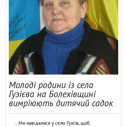
Молоді родини із села
Гузієва на Болехівщині
вимріюють дитячий садок
…Ми навідалися у село Гузіїв, щоб