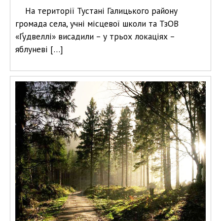
На території Тустані Галицького району
громада села, учні місцевої школи та ТзОВ
«Ґудвеллі» висадили – у трьох локаціях –
яблуневі […]