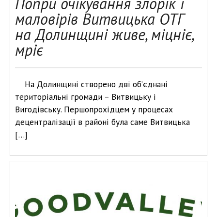
Попри очікування злорік і
маловірів Витвицька ОТГ
на Долинщині живе, міцніє,
мріє
На Долинщині створено дві об’єднані
територіальні громади – Витвицьку і
Вигодівську. Першопрохідцем у процесах
децентралізації в районі була саме Витвицька
[…]