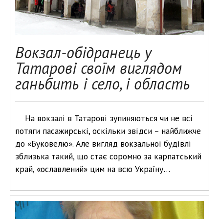
Вокзал-обідранець у
Татарові своїм виглядом
ганьбить і село, і область
На вокзалі в Татарові зупиняються чи не всі
потяги пасажирські, оскільки звідси – найближче
до «Буковелю». Але вигляд вокзальної будівлі
зблизька такий, що стає соромно за карпатський
край, «ославлений» цим на всю Україну…