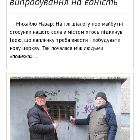
випробування на єдність
Михайло Назар: На тлі діалогу про майбутні
стосунки нашого села з містом хтось підкинув
ідею, що капличку треба знести і побудувати
нову церкву. Так почалася між людьми
«пожежа»…