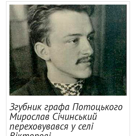
Згубник графа Потоцького
Мирослав Січинський
переховувався у селі
Вікторові