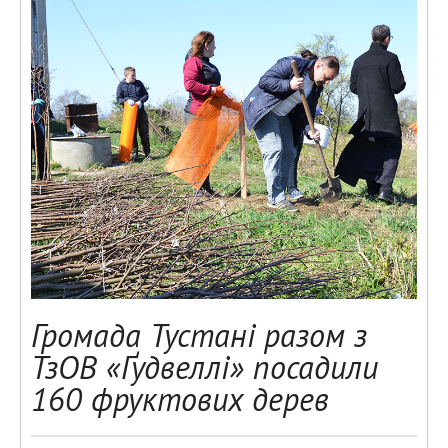
Громада Тустані разом з
ТзОВ «Ґудвеллі» посадили
160 фруктових дерев