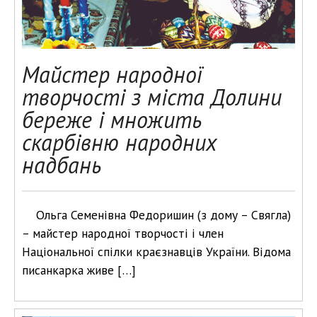
Майстер народної
творчості з міста Долини
береже і множить
скарбівню народних
надбань
Ольга Семенівна Федоришин (з дому – Свягла)
– майстер народної творчості і член
Національної спілки краєзнавців України. Відома
писанкарка живе […]