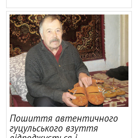
Пошиття автентичного
гуцульського взуття
відроджується і