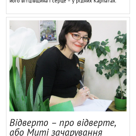
його вітцівщина і серце – у рідних Карпатах.
Відверто – про відверте,
або Миті зачарування