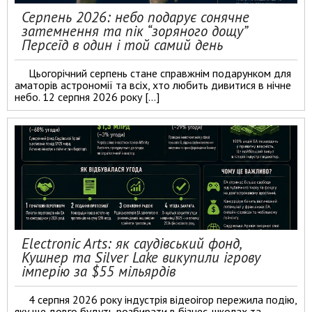
Серпень 2026: небо подарує сонячне
затемнення та пік “зоряного дощу”
Персеїд в один і той самий день
Цьогорічний серпень стане справжнім подарунком для
аматорів астрономії та всіх, хто любить дивитися в нічне
небо. 12 серпня 2026 року […]
Electronic Arts: як саудівський фонд,
Кушнер та Silver Lake викупили ігрову
імперію за $55 мільярдів
4 серпня 2026 року індустрія відеоігор пережила подію,
яку ще довго будуть розбирати в бізнес-школах та