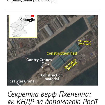
Секретна верф Пхеньяна:
як КНДР за допомогою Росії