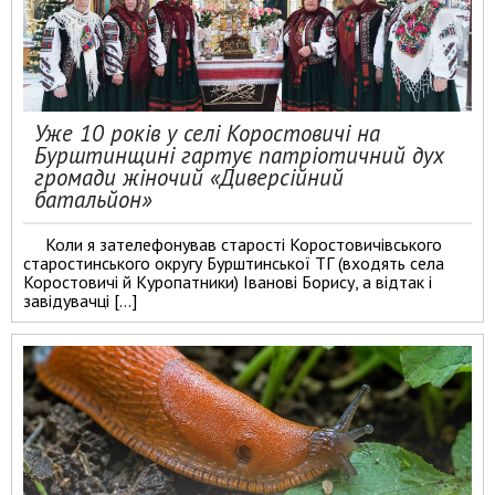
Уже 10 років у селі Коростовичі на
Бурштинщині гартує патріотичний дух
громади жіночий «Диверсійний
батальйон»
Коли я зателефонував старості Коростовичівського
старостинського округу Бурштинської ТГ (входять села
Коростовичі й Куропатники) Іванові Борису, а відтак і
завідувачці […]