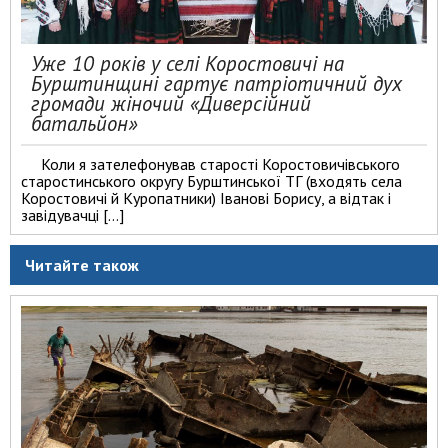
Уже 10 років у селі Коростовичі на
Бурштинщині гартує патріотичний дух
громади жіночий «Диверсійний
батальйон»
Коли я зателефонував старості Коростовичівського
старостинського округу Бурштинської ТГ (входять села
Коростовичі й Куропатники) Іванові Борису, а відтак і
завідувачці […]
Читайте також