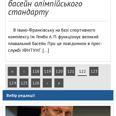
басейн олімпійського
стандарту
В Івано-Франківську на базі спортивного
комплексу Ім. Гемби А. П. функціонує великий
плавальний басейн. Про це повідомили в прес-
службі ІФНТУНГ. […]
«
‹
118
119
120
121
122
123
124
125
126
›
»
Вибір редакції