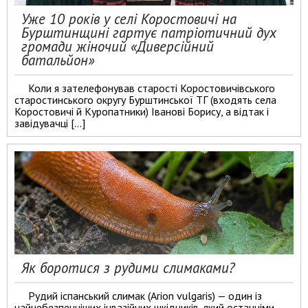
Уже 10 років у селі Коростовичі на
Бурштинщині гартує патріотичний дух
громади жіночий «Диверсійний
батальйон»
Коли я зателефонував старості Коростовичівського
старостинського округу Бурштинської ТГ (входять села
Коростовичі й Куропатники) Іванові Борису, а відтак і
завідувачці […]
Як боротися з рудими слимаками?
Рудий іспанський слимак (Arion vulgaris) — один із
найнебезпечніших інвазійних шкідників, який останніми