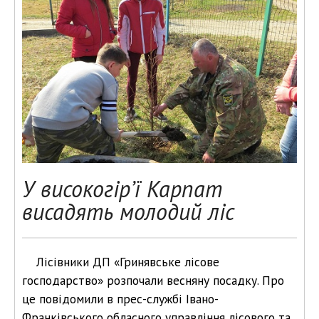
У високогір’ї Карпат
висадять молодий ліс
Лісівники ДП «Гринявське лісове
господарство» розпочали весняну посадку. Про
це повідомили в прес-службі Івано-
Франківського обласного управління лісового та