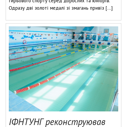
гирьового спорту серед дорослих та юніорів.
Одразу дві золоті медалі зі змагань привіз […]
ІФНТУНГ реконструював