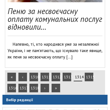
Пеню за несвоєчасну
оплату комунальних послуг
відновили…
Напевно, ті, хто народився уже за незалежної
України, і не пам’ятають, що існувало таке явище,
як пеня за несвоєчасну оплату […]
«
‹
1310
1311
1312
1313
1314
1315
1316
1317
1318
›
»
Вибір редакції