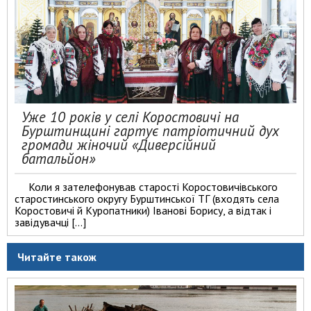
Уже 10 років у селі Коростовичі на
Бурштинщині гартує патріотичний дух
громади жіночий «Диверсійний
батальйон»
Коли я зателефонував старості Коростовичівського
старостинського округу Бурштинської ТГ (входять села
Коростовичі й Куропатники) Іванові Борису, а відтак і
завідувачці […]
Читайте також