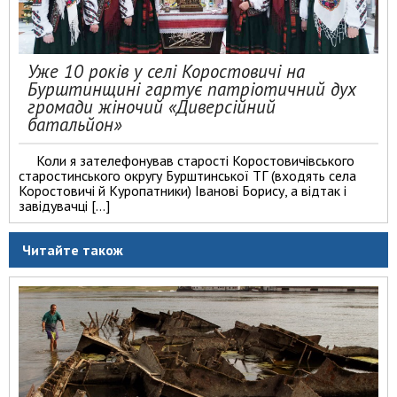
Уже 10 років у селі Коростовичі на
Бурштинщині гартує патріотичний дух
громади жіночий «Диверсійний
батальйон»
Коли я зателефонував старості Коростовичівського
старостинського округу Бурштинської ТГ (входять села
Коростовичі й Куропатники) Іванові Борису, а відтак і
завідувачці […]
Читайте також