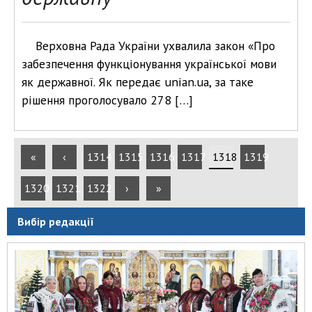
Верховна Рада України ухвалила закон «Про
забезпечення функціонування української мови
як державної. Як передає unian.ua, за таке
рішення проголосувало 278 […]
«
‹
1314
1315
1316
1317
1318
1319
1320
1321
1322
›
»
Вибір редакції