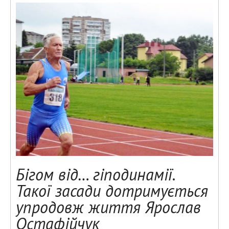
Бігом від… гіподинамії.
Такої засади дотримується
упродовж життя Ярослав
Остафійчук