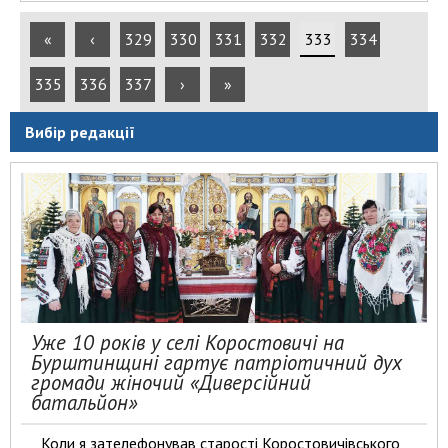
«
‹
329
330
331
332
333
334
335
336
337
›
»
Вибір редакції
Уже 10 років у селі Коростовичі на
Бурштинщині гартує патріотичний дух
громади жіночий «Диверсійний
батальйон»
Коли я зателефонував старості Коростовичівського