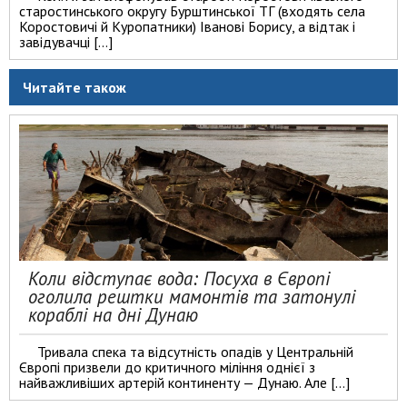
старостинського округу Бурштинської ТГ (входять села
Коростовичі й Куропатники) Іванові Борису, а відтак і
завідувачці […]
Читайте також
Коли відступає вода: Посуха в Європі
оголила рештки мамонтів та затонулі
кораблі на дні Дунаю
Тривала спека та відсутність опадів у Центральній
Європі призвели до критичного міління однієї з
найважливіших артерій континенту — Дунаю. Але […]