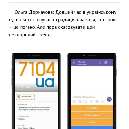
Ольга Деркачова: Довший час в українському
суспільстві існувала традиція вважати, що гроші
– це погано. Але пора скасовувати цей
нездоровий тренд…