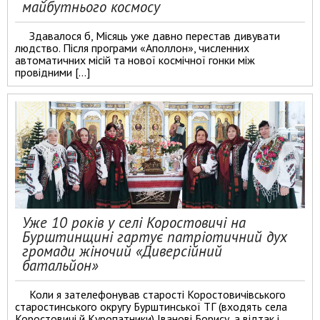
майбутнього космосу
Здавалося б, Місяць уже давно перестав дивувати
людство. Після програми «Аполлон», численних
автоматичних місій та нової космічної гонки між
провідними […]
Уже 10 років у селі Коростовичі на
Бурштинщині гартує патріотичний дух
громади жіночий «Диверсійний
батальйон»
Коли я зателефонував старості Коростовичівського
старостинського округу Бурштинської ТГ (входять села
Коростовичі й Куропатники) Іванові Борису, а відтак і