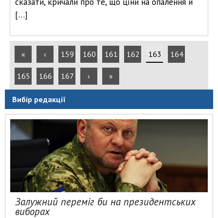
сказати, кричали про те, що ціни на опалення й
[…]
«
‹
159
160
161
162
163
164
165
166
167
›
»
Вибір редакції
Залужний переміг би на президентських
виборах