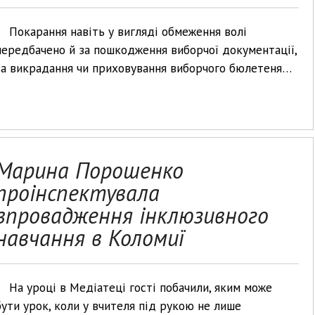
Покарання навіть у вигляді обмеження волі
передбачено й за пошкодження виборчої документації,
за викрадання чи приховування виборчого бюлетеня…
Марина Порошенко
проінспектувала
впровадження інклюзивного
навчання в Коломиї
На уроці в Медіатеці гості побачили, яким може
бути урок, коли у вчителя під рукою не лише