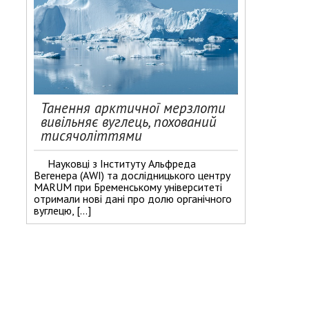
Танення арктичної мерзлоти
вивільняє вуглець, похований
тисячоліттями
Науковці з Інституту Альфреда
Вегенера (AWI) та дослідницького центру
MARUM при Бременському університеті
отримали нові дані про долю органічного
вуглецю, […]