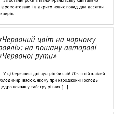
За останні роки в Івано-Франківську капітально
відремонтовано і відкрито нових понад два десятки
скверів.
«Червоний цвіт на чорному
роялі»: на пошану авторові
«Червоної рути»
У ці березневі дні зустрів би свій 70-літній ювілей
Володимир Івасюк, якому при народженні Господь
щедро всипав у тайстру різних […]