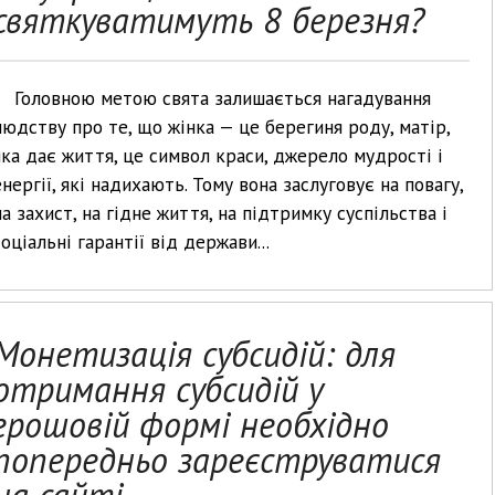
святкуватимуть 8 березня?
Головною метою свята залишається нагадування
людству про те, що жінка — це берегиня роду, матір,
яка дає життя, це символ краси, джерело мудрості і
енергії, які надихають. Тому вона заслуговує на повагу,
на захист, на гідне життя, на підтримку суспільства і
соціальні гарантії від держави...
Монетизація субсидій: для
отримання субсидій у
грошовій формі необхідно
попередньо зареєструватися