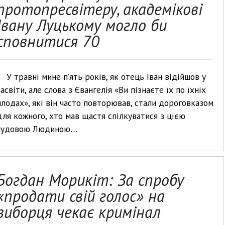
протопресвітеру, академікові
Івану Луцькому могло би
сповнитися 70
У травні мине п’ять років, як отець Іван відійшов у
засвіти, але слова з Євангелія «Ви пізнаєте їх по їхніх
плодах», які він часто повторював, стали дороговказом
для кожного, хто мав щастя спілкуватися з цією
чудовою Людиною…
Богдан Морикіт: За спробу
«продати свій голос» на
виборця чекає кримінал