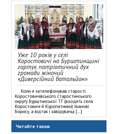
Уже 10 років у селі
Коростовичі на Бурштинщині
гартує патріотичний дух
громади жіночий
«Диверсійний батальйон»
Коли я зателефонував старості
Коростовичівського старостинського
округу Бурштинської ТГ (входять села
Коростовичі й Куропатники) Іванові
Борису, а відтак і завідувачці […]
Читайте також