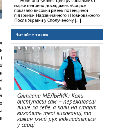
Нове опитування Центру соціальних і
маркетингових досліджень «Социс»
показало високий рівень потенційної
підтримки Надзвичайного і Повноважного
Посла України у Сполученому […]
Читайте також
ї
и
і
х
н
м
.
Світлана МЕЛЬНИК: Коли
д
виступаєш сам – переживаєш
о
лише за себе, а коли на старт
а
виходять твої вихованці, то
и
кожен їхній рух відкладається
у серці