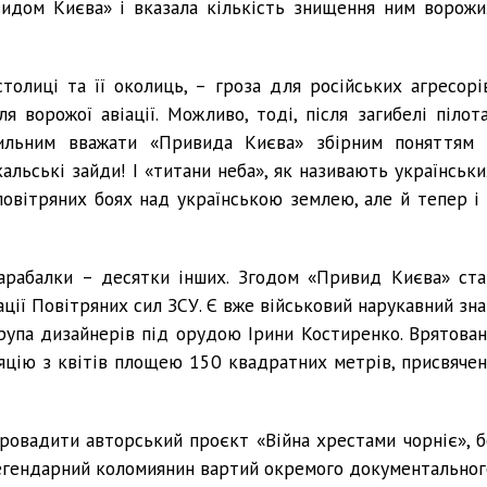
видом Києва» і вказала кількість знищення ним ворожи
толиці та її околиць, – гроза для російських агресорів
я ворожої авіації. Можливо, тоді, після загибелі пілота
вильним вважати «Привида Києва» збірним поняттям 
кальські зайди! І «титани неба», як називають українськи
овітряних боях над українською землею, але й тепер і 
арабалки – десятки інших. Згодом «Привид Києва» ста
ації Повітряних сил ЗСУ. Є вже військовий нарукавний зна
рупа дизайнерів під орудою Ірини Костиренко. Врятован
ляцію з квітів площею 150 квадратних метрів, присвячен
ровадити авторський проєкт «Війна хрестами чорніє», б
легендарний коломиянин вартий окремого документальног