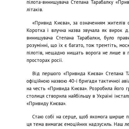
пілота-винищувача Степана Тарабалку «При
літаків.
«Привид Києва», за означенням жителів с
Коротка і влучна назва звучала як вирок дл
винищувача Степана Тарабалки, було пра
розумінні, що їх є багато, тож тремтіть, мос
пілотів, нещадно нищать ворога не лише в п
просторах росії.
Від першого «Привида Києва» Степана Т
офіційною назвою 40-ї бригади тактичної аві
на честь «Привида Києва». Розробила його г
столиця створила найбільшу в Україні інста
«Привиду Києва».
Стаю собі на серце, щоб якомога ширше п
ця тема вимагає емоційних надзусиль. Наш 