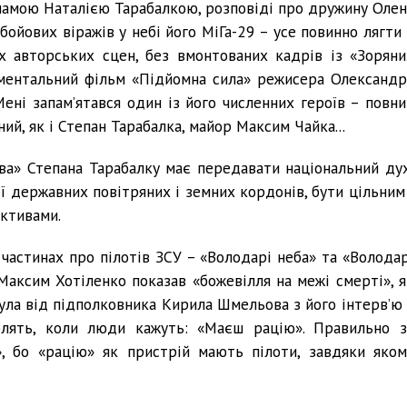
 мамою Наталією Тарабалкою, розповіді про дружину Олен
бойових віражів у небі його МіГа-29 – усе повинно лягти 
х авторських сцен, без вмонтованих кадрів із «Зоряни
ументальний фільм «Підйомна сила» режисера Олександр
Мені запам’ятався один із його численних героїв – повни
й, як і Степан Тарабалка, майор Максим Чайка...
а» Степана Тарабалку має передавати національний дух
 її державних повітряних і земних кордонів, бути цільним
ективами.
частинах про пілотів ЗСУ – «Володарі неба» та «Володар
Максим Хотіленко показав «божевілля на межі смерті», я
очула від підполковника Кирила Шмельова з його інтерв’ю 
блять, коли люди кажуть: «Маєш рацію». Правильно з
, бо «рацію» як пристрій мають пілоти, завдяки яком