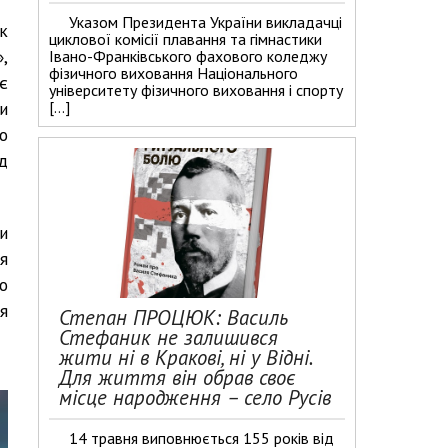
Указом Президента України викладачці
к
циклової комісії плавання та гімнастики
,
Івано-Франківського фахового коледжу
фізичного виховання Національного
є
університету фізичного виховання і спорту
и
[…]
о
ід
и
я
о
я
Степан ПРОЦЮК: Василь
Стефаник не залишився
жити ні в Кракові, ні у Відні.
Для життя він обрав своє
місце народження – село Русів
14 травня виповнюється 155 років від