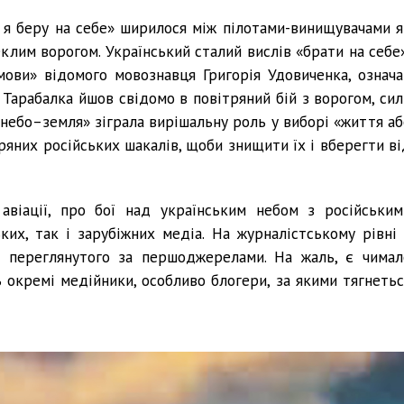
р я беру на себе» ширилося між пілотами-винищувачами я
клим ворогом. Український сталий вислів «брати на себе»
мови» відомого мовознавця Григорія Удовиченка, означа
 Тарабалка йшов свідомо в повітряний бій з ворогом, сил
«небо–земля» зіграла вирішальну роль у виборі «життя аб
ітряних російських шакалів, щоби знищити їх і вберегти в
авіації, про бої над українським небом з російським
ких, так і зарубіжних медіа. На журналістському рівні 
а переглянутого за першоджерелами. На жаль, є чимал
 окремі медійники, особливо блогери, за якими тягнетьс