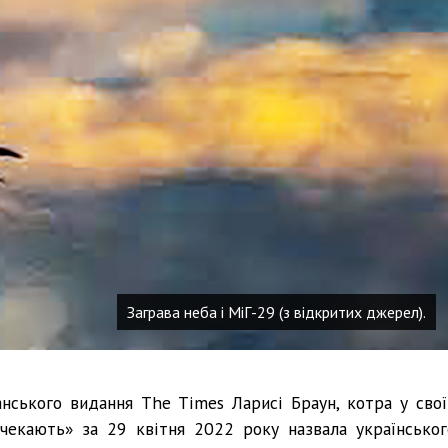
Заграва неба і МіГ-29 (з відкритих джерел).
нського видання The Times Ларисі Браун, котра у свої
 чекають» за 29 квітня 2022 року назвала українськог