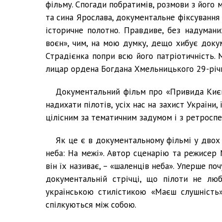
фільму. Спогади побратимів, розмови з його
та сина Ярослава, документальне фіксування 
історичне полотно. Правдиве, без надумани
воєн», чим, на мою думку, дещо хибує док
Страдієнка попри всю його патріотичність. 
лицар ордена Богдана Хмельницького 29-річни
Документальний фільм про «Привида Києв
надихати пілотів, усіх нас на захист України,
цілісним за тематичним задумом і з ретросп
Як це є в документальному фільмі у двох 
неба: На межі». Автор сценарію та режисер 
він їх називає, – «шаленців неба». Уперше п
документальній стрічці, що пілоти не лю
українською стилістикою «Маєш слушність»
спілкуються між собою.