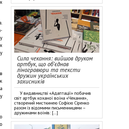
х
.
-
у
х
у
Сила чекання: вийшов друком
артбук, що об’єднав
ліногравюри та тексти
в
дружин українських
захисників
к
а
У видавництві «Адаптації» побачив
у
світ артбук коханої воїна «Чекання»,
створений мисткинею Софією Сіренко
разом із відомими письменницями –
дружинами воїнів: […]
о
о