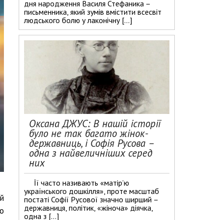
дня народження Василя Стефаника –
письменника, який зумів вмістити всесвіт
людського болю у лаконічну […]
Оксана ДЖУС: В нашій історії
було не так багато жінок-
державниць, і Софія Русова –
одна з найвеличніших серед
них
Її часто називають «матір’ю
українського дошкілля», проте масштаб
й
постаті Софії Русової значно ширший –
державниця, політик, «жіноча» діячка,
о
одна з […]