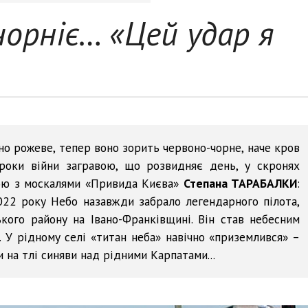
орніє… «Цей удар я
но рожеве, тепер воно зорить червоно-чорне, наче кров
роки війни загравою, що розвидняє день, у скронях
бою з москалями «Привида Києва»
Степана ТАРАБАЛКИ
:
022 року Небо назавжди забрало легендарного пілота,
кого району на Івано-Франківщині. Він став небесним
 У рідному селі «титан неба» навічно «приземлився» –
 на тлі синяви над рідними Карпатами...