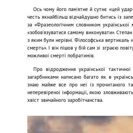
Ось чому його пам’ятне й сутнє «цей уда
честь якнайбільш відчайдушно битись із запе
за «Фразеологічним словником української 
«зобов’язуватися самому виконувати». Степан
з яким були нерівні. Філософська вертикаль 
смерть». І він пішов у бій сам зі зграєю пов
можливої смерті побратимів.
Про відродження української тактичної 
загарбниками написано багато як в українсь
знаю майже все про неї із прочитаного т
неперевіреної інформації, якою зловживають
хвіст звичайного заробітчанства.