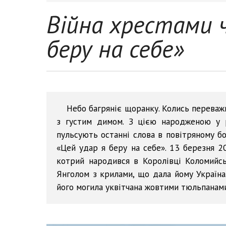
Війна хрестами ч
беру на себе»
Небо багряніє щоранку. Колись переваж
з густим димом. З цією народженою у 
пульсують останні слова в повітряному 
«Цей удар я беру на себе». 13 березня 2
котрий народився в Королівці Коломийсь
Янголом з крилами, що дала йому Україна.
його могила уквітчана жовтими тюльпанами