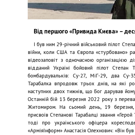
Від першого «Привида Києва» – дес
І був ним 29-річний військовий пілот Степ
війни, коли США та Європа «стурбовано» р
відеозаповіт з одночасною організацією ді
відданий Україні бойовий пілот Степан Т
бомбардувальків: Су-27, МіГ-29, два Су-
Тарабалка впродовж трьох днів, на які ро
наступних двох тижнів, що Бог дарував йому 
Останній бій 13 березня 2022 року з перев
Житомиром. На сьомий день, 19 березня,
присвоїв Степанові Тарабалці звання «Герой
тоді про українського офіцера коресподе
«АрміяІнформ» Анастасія Олехнович: «Він був 