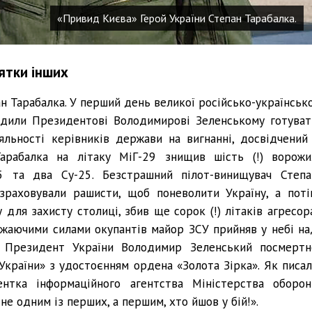
«Привид Києва» Герой України Степан Тарабалка.
ятки інших
ан Тарабалка. У перший день великої російсько-українсько
адили Президентові Володимирові Зеленському готуват
яльності керівників держави на вигнанні, досвідчений 
арабалка на літаку МіГ-29 знищив шість (!) ворожи
35 та два Су-25. Безстрашний пілот-винищувач Степа
зраховували рашисти, щоб поневолити Україну, а поті
для захисту столиці, збив ще сорок (!) літаків агресора
ажаючими силами окупантів майор ЗСУ прийняв у небі на
 Президент України Володимир Зеленський посмертн
 України» з удостоєнням ордена «Золота Зірка». Як писал
нтка інформаційного агентства Міністерства оборон
не одним із перших, а першим, хто йшов у бій!».