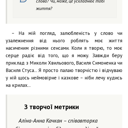
слова? Чи, може, це ускладнює тобі
життя?
– На мій погляд, залюбленість у слово чи
узалежнення від нього роблять моє життя
насиченим різними сенсами. Коли я творю, то моє
серце радіє від того, що я можу. Завжди беру
приклад з Миколи Хвильового, Василя Симоненка чи
Василя Стуса... Я просто палаю творчістю і відчуваю
у ній щось неймовірне і казкове – ніби лечу кудись
на крилах...
З творчої метрики
Аліна-Анна Качкан – співавторка