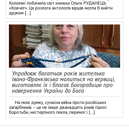
Коломиї побачила світ книжка Ольги РУДАНЕЦЬ
«Ковчег». Ця розлога антологія віршів могла б вийти
друком […]
Упродовж багатьох років жителька
Івано-Франківська молиться на вервиці,
виготовляє їх і благає Богородицю про
навернення України до Бога
На мою думку, сучасна війна проти російських
загарбників – це не лише дванадцять років гідної
боротьби, нестерпного пекла, перемог і […]