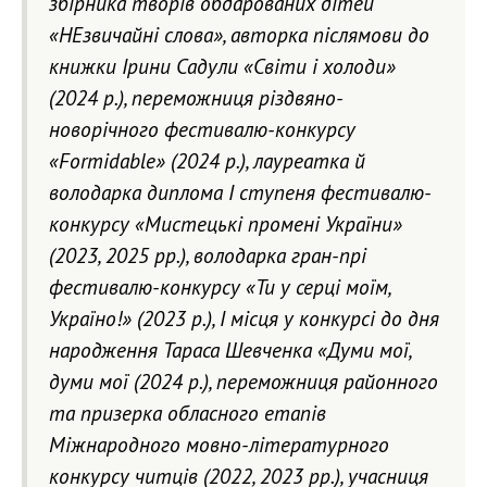
збірника творів обдарованих дітей
«НЕзвичайні слова», авторка післямови до
книжки Ірини Садули «Світи і холоди»
(2024 р.), переможниця різдвяно-
новорічного фестивалю-конкурсу
«Formidable» (2024 р.), лауреатка й
володарка диплома І ступеня фестивалю-
конкурсу «Мистецькі промені України»
(2023, 2025 рр.), володарка гран-прі
фестивалю-конкурсу «Ти у серці моїм,
Україно!» (2023 р.), І місця у конкурсі до дня
народження Тараса Шевченка «Думи мої,
думи мої (2024 р.), переможниця районного
та призерка обласного етапів
Міжнародного мовно-літературного
конкурсу читців (2022, 2023 рр.), учасниця