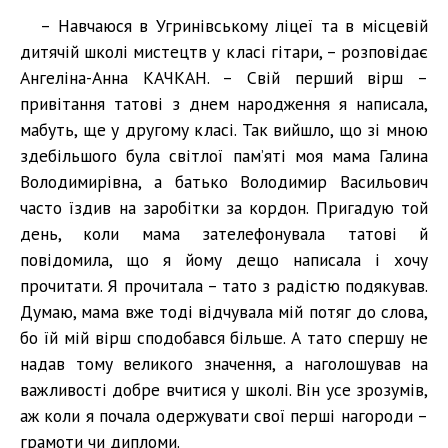
– Навчаюся в Угринівському ліцеї та в місцевій
дитячій школі мистецтв у класі гітари, – розповідає
Ангеліна-Анна КАЧКАН. – Свій перший вірш –
привітання татові з днем народження я написала,
мабуть, ще у другому класі. Так вийшло, що зі мною
здебільшого була світлої пам’яті моя мама Галина
Володимирівна, а батько Володимир Васильович
часто їздив на заробітки за кордон. Пригадую той
день, коли мама зателефонувала татові й
повідомила, що я йому дещо написала і хочу
прочитати. Я прочитала – тато з радістю подякував.
Думаю, мама вже тоді відчувала мій потяг до слова,
бо їй мій вірш сподобався більше. А тато спершу не
надав тому великого значення, а наголошував на
важливості добре вчитися у школі. Він усе зрозумів,
аж коли я почала одержувати свої перші нагороди –
грамоти чи дипломи.