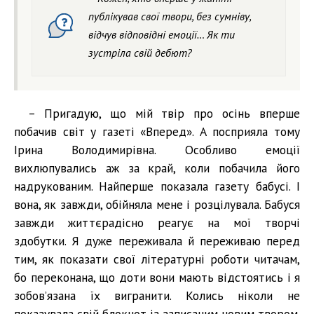
публікував свої твори, без сумніву,
відчув відповідні емоції… Як ти
зустріла свій дебют?
– Пригадую, що мій твір про осінь вперше
побачив світ у газеті «Вперед». А посприяла тому
Ірина Володимирівна. Особливо емоції
вихлюпувались аж за край, коли побачила його
надрукованим. Найперше показала газету бабусі. І
вона, як завжди, обійняла мене і розцілувала. Бабуся
завжди життєрадісно реагує на мої творчі
здобутки. Я дуже переживала й переживаю перед
тим, як показати свої літературні роботи читачам,
бо переконана, що доти вони мають відстоятись і я
зобов’язана їх вигранити. Колись ніколи не
показувала свій блокнот із записаним новим твором.