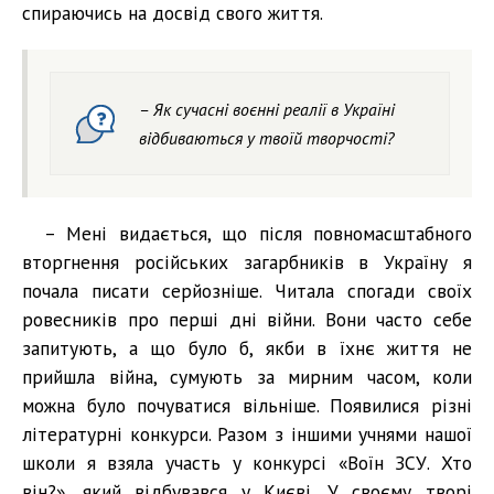
спираючись на досвід свого життя.
– Як сучасні воєнні реалії в Україні
відбиваються у твоїй творчості?
– Мені видається, що після повномасштабного
вторгнення російських загарбників в Україну я
почала писати серйозніше. Читала спогади своїх
ровесників про перші дні війни. Вони часто себе
запитують, а що було б, якби в їхнє життя не
прийшла війна, сумують за мирним часом, коли
можна було почуватися вільніше. Появилися різні
літературні конкурси. Разом з іншими учнями нашої
школи я взяла участь у конкурсі «Воїн ЗСУ. Хто
він?», який відбувався у Києві. У своєму творі