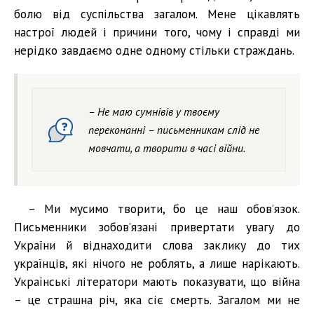
болю від суспільства загалом. Мене цікавлять
настрої людей і причини того, чому і справді ми
нерідко завдаємо одне одному стільки страждань.
– Не маю сумнівів у твоєму
переконанні – письменникам слід не
мовчати, а творити в часі війни.
– Ми мусимо творити, бо це наш обов’язок.
Письменники зобов’язані привертати увагу до
України й віднаходити слова заклику до тих
українців, які нічого не роблять, а лише нарікають.
Українські літератори мають показувати, що війна
– це страшна річ, яка сіє смерть. Загалом ми не