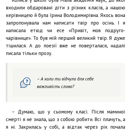
входили обдаровані діти з різних класів, а нашою
керівницею й була Ірина Володимирівна. Якось вона
запропонувала нам написати твір про осінь. І я
написала етюд чи есе «Привіт, моя подруго-
чарівнице». То був мій перший великий твір. Я дуже
тішилася. А до поезії вже не поверталася, надалі
писала тільки прозу.
– А коли ти відчула для себе
важливість слова?
– Думаю, що у сьомому класі. Після маминої
смерті я не знала, що з собою робити. Всі плачуть, а
я ні. Закрилась у собі, а відтак через рік почала