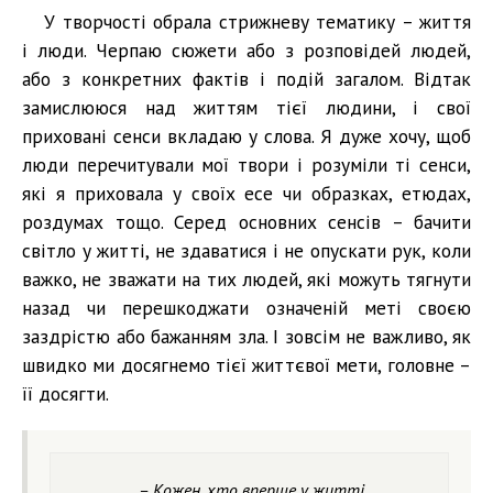
У творчості обрала стрижневу тематику – життя
і люди. Черпаю сюжети або з розповідей людей,
або з конкретних фактів і подій загалом. Відтак
замислююся над життям тієї людини, і свої
приховані сенси вкладаю у слова. Я дуже хочу, щоб
люди перечитували мої твори і розуміли ті сенси,
які я приховала у своїх есе чи образках, етюдах,
роздумах тощо. Серед основних сенсів – бачити
світло у житті, не здаватися і не опускати рук, коли
важко, не зважати на тих людей, які можуть тягнути
назад чи перешкоджати означеній меті своєю
заздрістю або бажанням зла. І зовсім не важливо, як
швидко ми досягнемо тієї життєвої мети, головне –
її досягти.
– Кожен, хто вперше у житті