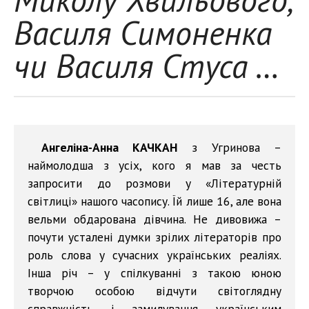
Василя Симоненка
чи Василя Стуса …
Ангеліна-Анна КАЧКАН
з Угринова –
наймолодша з усіх, кого я мав за честь
запросити до розмови у «Літературній
світлиці» нашого часопису. Їй лише 16, але вона
вельми обдарована дівчина. Не дивовижа –
почути усталені думки зрілих літераторів про
роль слова у сучасних українських реаліях.
Інша річ – у спілкуванні з такою юною
творчою особою відчути світоглядну
справжність і замилування українським