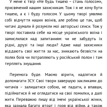
У мене є твір «Не будь тишею – стань голосом»,
присвячений нашим захисникам. Тож і я не хочу бути
тишею, а є і буду голосом. У цьому творі уявляю
собі відчуття наших воїнів, але роблю це так, щоб
читачі думали й розуміли мої авторські сенси. Тож у
творі поставила себе на місце українського воїна і
замислилася над запитанням: чи не забудуть їх
рідні, друзі та інші люди? Адже наші захисники
віддають свої життя за нас, зникають безвісти на
полях боїв чи потрапляють у російський полон і там
терплять знущання.
Перемога буде. Маємо вірити, надіятися й
допомагати ЗСУ. Свої твори завершую закликами до
читачів – залишатися собою, не падати, а впавши,
підійматися й не оглядатися на свої помилки, а далі
жити. Переважно пишу від імені української жінки,
яка зазнала багато втрат і горя від війни, а також