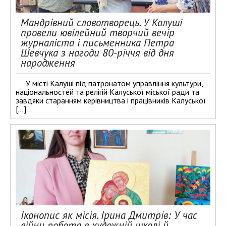
Мандрівний словотворець. У Калуші
провели ювілейний творчий вечір
журналіста і письменника Петра
Шевчука з нагоди 80-річчя від дня
народження
У місті Калуші під патронатом управління культури,
національностей та релігій Калуської міської ради та
завдяки старанням керівництва і працівників Калуської
[…]
Іконопис як місія. Ірина Дмитрів: У час
війни робота в художній школі й