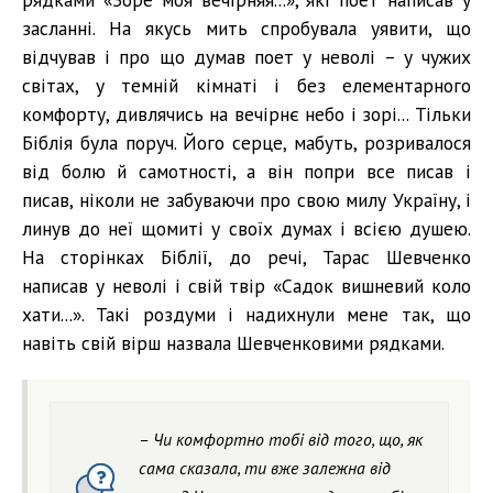
засланні. На якусь мить спробувала уявити, що
відчував і про що думав поет у неволі – у чужих
світах, у темній кімнаті і без елементарного
комфорту, дивлячись на вечірнє небо і зорі... Тільки
Біблія була поруч. Його серце, мабуть, розривалося
від болю й самотності, а він попри все писав і
писав, ніколи не забуваючи про свою милу Україну, і
линув до неї щомиті у своїх думах і всією душею.
На сторінках Біблії, до речі, Тарас Шевченко
написав у неволі і свій твір «Садок вишневий коло
хати...». Такі роздуми і надихнули мене так, що
навіть свій вірш назвала Шевченковими рядками.
– Чи комфортно тобі від того, що, як
сама сказала, ти вже залежна від