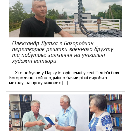
Олександр Дутка з Богородчан
перетворює рештки воєнного брухту
та побутове залізяччя на унікальні
художні витвори
Хто побував у Парку історії землі у селі Підгір’я біля
Богородчан, той неодмінно бачив різні вироби з
металу: на прогулянкових […]