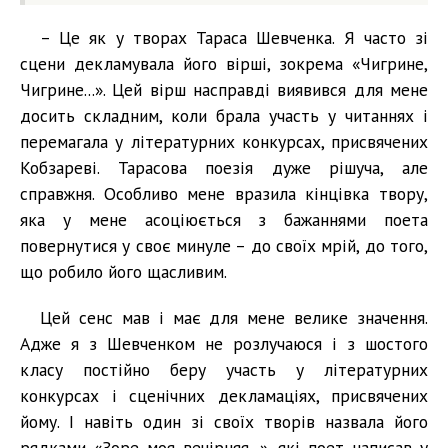
– Це як у творах Тараса Шевченка. Я часто зі
сцени декламувала його вірші, зокрема «Чигрине,
Чигрине...». Цей вірш насправді виявився для мене
досить складним, коли брала участь у читаннях і
перемагала у літературних конкурсах, присвячених
Кобзареві. Тарасова поезія дуже рішуча, але
справжня. Особливо мене вразила кінцівка твору,
яка у мене асоціюється з бажаннями поета
повернутися у своє минуле – до своїх мрій, до того,
що робило його щасливим.
Цей сенс мав і має для мене велике значення.
Адже я з Шевченком не розлучаюся і з шостого
класу постійно беру участь у літературних
конкурсах і сценічних декламаціях, присвячених
йому. І навіть один зі своїх творів назвала його
рядками «Зоре моя вечірняя...», які поет написав у