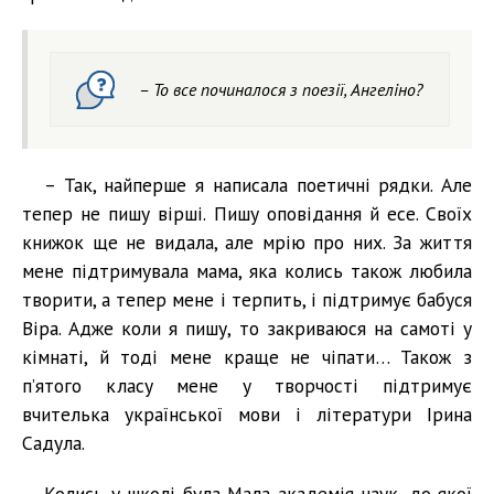
– То все починалося з поезії, Ангеліно?
– Так, найперше я написала поетичні рядки. Але
тепер не пишу вірші. Пишу оповідання й есе. Своїх
книжок ще не видала, але мрію про них. За життя
мене підтримувала мама, яка колись також любила
творити, а тепер мене і терпить, і підтримує бабуся
Віра. Адже коли я пишу, то закриваюся на самоті у
кімнаті, й тоді мене краще не чіпати… Також з
п’ятого класу мене у творчості підтримує
вчителька української мови і літератури Ірина
Садула.
Колись у школі була Мала академія наук, до якої