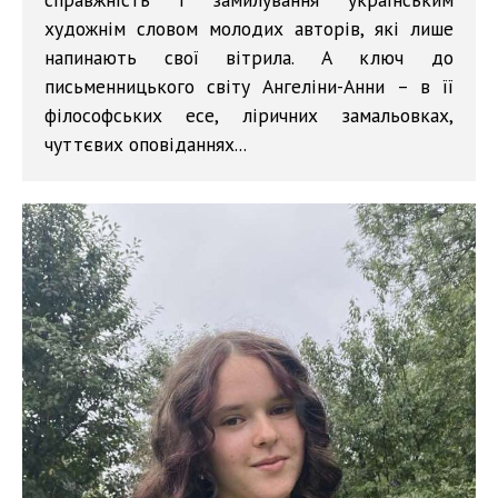
художнім словом молодих авторів, які лише
напинають свої вітрила. А ключ до
письменницького світу Ангеліни-Анни – в її
філософських есе, ліричних замальовках,
чуттєвих оповіданнях...