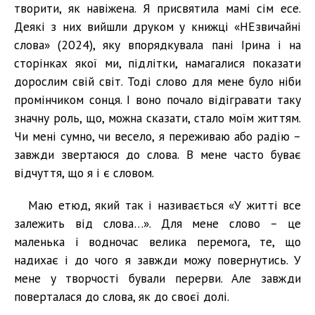
творити, як навіжена. Я присвятила мамі сім есе.
Деякі з них вийшли друком у книжці «НЕзвичайні
слова» (2024), яку впорядкувала пані Ірина і на
сторінках якої ми, підлітки, намагалися показати
дорослим свій світ. Тоді слово для мене було ніби
промінчиком сонця. І воно почало відігравати таку
значну роль, що, можна сказати, стало моїм життям.
Чи мені сумно, чи весело, я переживаю або радію –
завжди звертаюся до слова. В мене часто буває
відчуття, що я і є словом.
Маю етюд, який так і називається «У житті все
залежить від слова…». Для мене слово – це
маленька і водночас велика перемога, те, що
надихає і до чого я завжди можу повернутись. У
мене у творчості бували перерви. Але завжди
поверталася до слова, як до своєї долі.