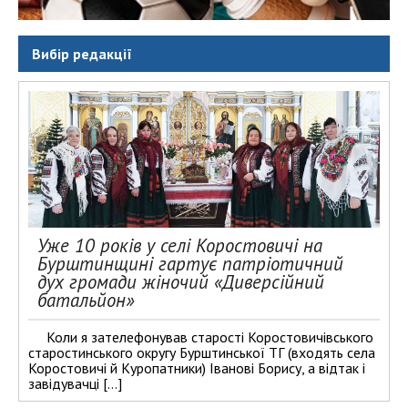
Вибір редакції
Уже 10 років у селі Коростовичі на
Бурштинщині гартує патріотичний
дух громади жіночий «Диверсійний
батальйон»
Коли я зателефонував старості Коростовичівського
старостинського округу Бурштинської ТГ (входять села
Коростовичі й Куропатники) Іванові Борису, а відтак і
завідувачці […]