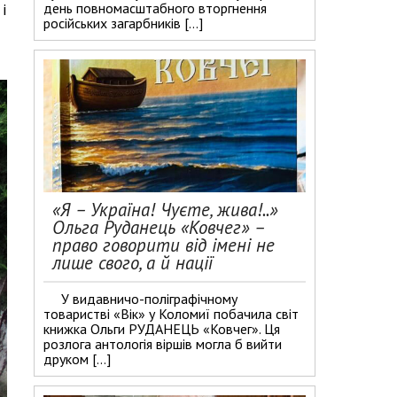
день повномасштабного вторгнення
і
російських загарбників […]
«Я – Україна! Чуєте, жива!..»
Ольга Руданець «Ковчег» –
право говорити від імені не
лише свого, а й нації
У видавничо-поліграфічному
товаристві «Вік» у Коломиї побачила світ
книжка Ольги РУДАНЕЦЬ «Ковчег». Ця
розлога антологія віршів могла б вийти
друком […]