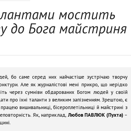
алантами мостить
гу до Бога майстриня
й, бо саме серед них найчастіше зустрічаю творчу
юнктури. Але як журналістові мені прикро, що нерідко
віть через сумніви обдарованих Богом людей у своїй
ати про їхні таланти з великим запізненням. Зрештою, є
ці працею вишивальниці, бісероплетільниці й майстрині з
еповторність. Як, наприклад,
Любов ПАВЛЮК (Пухта)
–
щині.