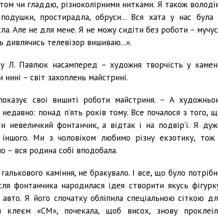
фтом чи гладдю, різноколірними нитками. Я також володі
подушки, простирадла, обруси... Вся хата у нас була 
ла. Але не для мене. Я не можу сидіти без роботи – мучус
ть дивлячись телевізор вишиваю...».
 у Л. Павлюк насамперед – художня творчість у камені
 нині – світ захоплень майстрині.
 показує свої вишиті роботи майстриня. – А художньо
 недавно: понад п’ять років тому. Все почалося з того, щ
и невеличкий фонтанчик, а відтак і на подвір’ї. Я дуж
 іншого. Ми з чоловіком любимо різну екзотику, тож 
о – вся родина собі вподобала.
галькового каміння, не бракувало. І все, що було потрібн
сля фонтанчика народилася ідея створити якусь фігурку
 авто. Я його спочатку обліпила спеціальною сіткою дл
м клеєм «СМ», почекала, щоб висох, знову проклеїл