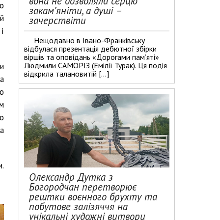
вона не дозволяла серцю
о
закам’яніти, а душі –
й
зачерствіти
і
Нещодавно в Івано-Франківську
відбулася презентація дебютної збірки
віршів та оповідань «Дорогами пам’яті»
Людмили САМОРІЗ (Емілії Турак). Ця подія
и
відкрила талановитій […]
ла
о
м
що
а
.
Олександр Дутка з
Богородчан перетворює
рештки воєнного брухту та
побутове залізяччя на
унікальні художні витвори