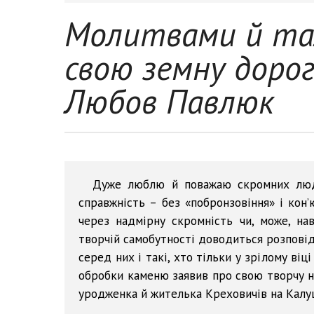
Молитвами й т
свою земну доро
Любов Павлюк
Дуже люблю й поважаю скромних люде
справжність – без «побронзовіння» і кон’
через надмірну скромність чи, може, на
творчій самобутності доводиться розповід
серед них і такі, хто тільки у зрілому ві
обробки каменю заявив про свою творчу н
уродженка й жителька Креховичів на Калу