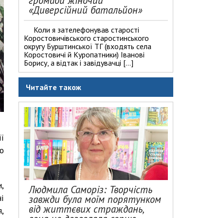
громади жіночий
«Диверсійний батальйон»
Коли я зателефонував старості
Коростовичівського старостинського
округу Бурштинської ТГ (входять села
Коростовичі й Куропатники) Іванові
Борису, а відтак і завідувачці […]
Читайте також
ї
о
,
Людмила Саморіз: Творчість
і
завжди була моїм порятунком
від життєвих страждань,
,