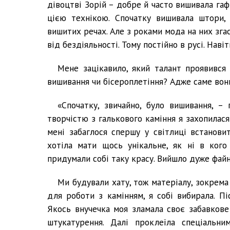
дівоцтві Зорій – добре й часто вишивала га
цією технікою. Спочатку вишивала штори, 
вишитих речах. Але з роками мода на них згас
від бездіяльності. Тому постійно в русі. Наві
Мене зацікавило, який талант проявився
вишивання чи бісероплетіння? Адже саме вони
«Спочатку, звичайно, було вишивання, –
творчістю з галькового каміння я захопилася
мені забаглося спершу у світлиці встановит
хотіла мати щось унікальне, як ні в кого
придумали собі таку красу. Вийшло дуже файн
Ми будували хату, тож матеріалу, зокрема 
для роботи з камінням, я собі вибирала. Пі
Якось внучечка моя зламала своє забавкове
штукатурення. Далі проклеїла спеціальни