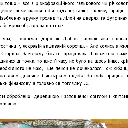
ми тощо – все з різнофракційного галькового чи річковог
одинне помешкання ніби віддзеркалює велику працю 
різьблених вручну троянд та лілей на дверях та футринах 
бісером образів на її стінах.
й дім, – оповідає дорогою Любов Павлюк, яка з поваг
гостинці у яскравій вишиваній сорочці. – Але колись я жи
 Старина. Замолоду багато працювала. І швачкою важк
одилися діточки, то вже й часу не було на щось інше, крі
необхідного не маю, і ще пенсії не дочекалася. Тож хіба 
аю двох донечок і чотирьох онуків. Чоловік працює з
ки фінансову, а головно світоглядну... ».
ом обробленої деревиною і заповненої світлом і квітами
головою.