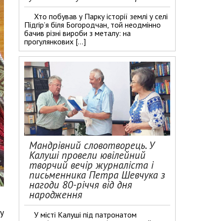
Хто побував у Парку історії землі у селі
Підгір’я біля Богородчан, той неодмінно
бачив різні вироби з металу: на
прогулянкових […]
Мандрівний словотворець. У
Калуші провели ювілейний
творчий вечір журналіста і
письменника Петра Шевчука з
нагоди 80-річчя від дня
народження
у
У місті Калуші під патронатом