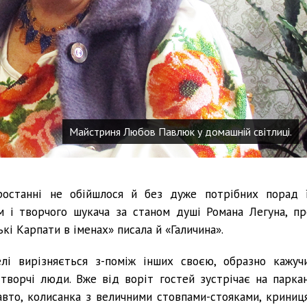
Майстриня Любов Павлюк у домашній світлиці.
ростанні не обійшлося й без дуже потрібних порад ї
м і творчого шукача за станом душі Романа Легуна, пр
кі Карпати в іменах» писала й «Галичина».
лі вирізняється з-поміж інших своєю, образно кажучи
творчі люди. Вже від воріт гостей зустрічає на паркан
 авто, колисанка з величними стовпами-стояками, криниця