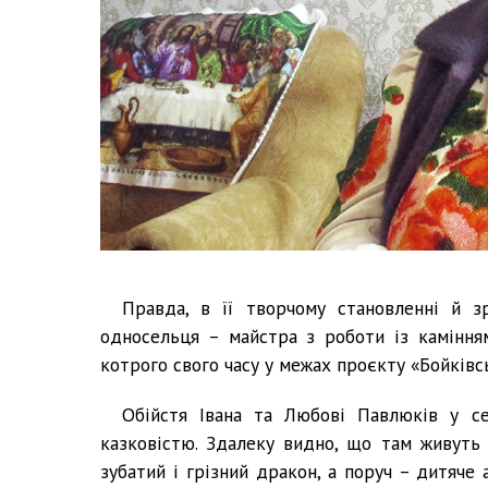
Правда, в її творчому становленні й з
односельця – майстра з роботи із каміння
котрого свого часу у межах проєкту «Бойківсь
Обійстя Івана та Любові Павлюків у се
казковістю. Здалеку видно, що там живуть 
зубатий і грізний дракон, а поруч – дитяче