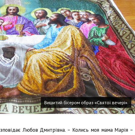
Вишитий бісером образ «Святої вечері».
зповідає Любов Дмитрівна. – Колись моя мама Марія – 