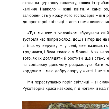
схожа на церковну капличку, кошик із гриба
каміння. Навколо – живі квіти. А саме р
залюбленість у красу його господарів – від 
до просторої світлиці з десятками вишиваних 
«Тут ми вже з чоловіком збудували сві
зустріла нас попри холод, дощ і вітер ще на 
в іншому керунку – у селі, яке називають
трудилася, і була ткалею у Долині. А як нар
того, як їх доглядати й ростити. Ще і стажу 
на соціальну допомогу розраховую. Зате м
кордоном – маю добру опору у житті. І не тіль
Ми переступаємо поріг світлиці – зі смак
Рукотворна краса навколо, під ногами й над 