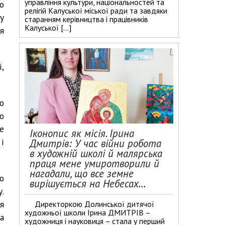
управління культури, національностей та
ю
релігій Калуської міської ради та завдяки
у
старанням керівництва і працівників
Калуської […]
я
,
ю
о
е
Іконопис як місія. Ірина
і
Дмитрів: У час війни робота
в художній школі й малярська
праця мене умиротворили й
нагадали, що все земне
о
вирішується на Небесах…
.
я
Директоркою Долинської дитячої
художньої школи Ірина ДМИТРІВ –
а
художниця і науковиця – стала у перший