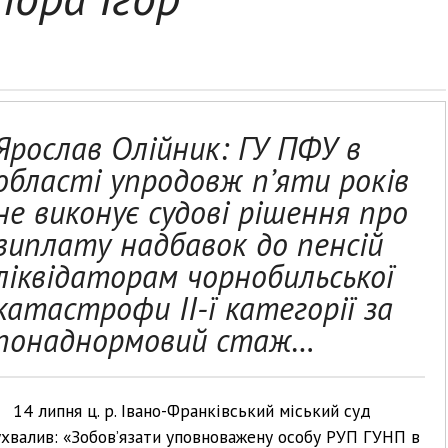
Ярослав Олійник: ГУ ПФУ в
області упродовж п’яти років
не виконує судові рішення про
виплату надбавок до пенсій
ліквідаторам чорнобильської
катастрофи II-ї категорії за
понаднормовий стаж…
14 липня ц. р. Івано-Франківський міський суд
ухвалив: «Зобов’язати уповноважену особу РУП ГУНП в