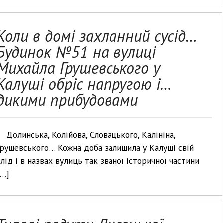
Коли в домі захланний сусід…
Будинок №51 на вулиці
Михайла Грушевського у
Калуші обріс напругою і…
дикими прибудовами
Долинська, Колійова, Словацького, Калініна,
Грушевського… Кожна доба залишила у Калуші свій
слід і в назвах вулиць так званої історичної частини
[…]