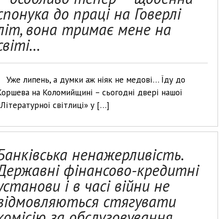
спонука до праці на Говерлі
літ, вона тримає мене на
світі…
Уже липень, а думки аж ніяк не медові… Їду до
Коршева на Коломийщині – сьогодні двері нашої
«Літературної світлиці» у […]
Банківська ненажерливість.
Державні фінансово-кредитні
установи і в часі війни не
відмовляються стягувати
комісію за обслуговування