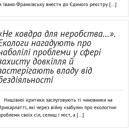
м. Івано-Франківську внести до Єдиного реєстру […]
«Не ковдра для неробства…».
Екологи нагадують про
наболілі проблеми у сфері
захисту довкілля й
застерігають владу від
бездіяльності
Нищівної критики заслуговують ті чиновники на
Прикарпатті, які через війну «забули» про екологічні
проблеми своїх сіл, селищ і міст, а […]