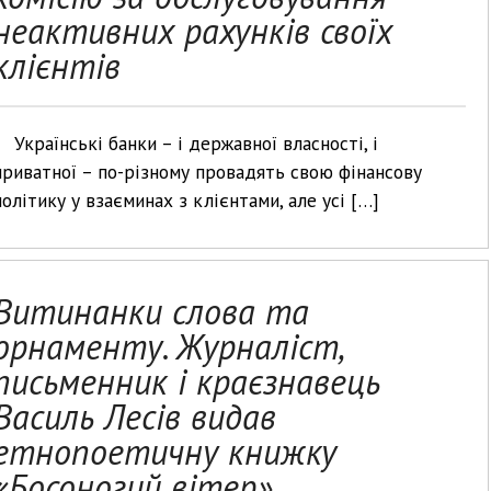
неактивних рахунків своїх
клієнтів
Українські банки – і державної власності, і
приватної – по-різному провадять свою фінансову
політику у взаєминах з клієнтами, але усі […]
Витинанки слова та
орнаменту. Журналіст,
письменник і краєзнавець
Василь Лесів видав
етнопоетичну книжку
«Босоногий вітер»