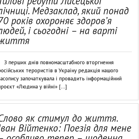
Тилові редути Лисецької
лічниці. Медзаклад, який понад
70 років охороняє здоров’я
людей, і сьогодні – на варті
життя
З перших днів повномасштабного вторгнення
російських терористів в Україну редакція нашого
часопису започаткувала і провадить інформаційний
проєкт «Людина у війні» […]
Слово як стимул до життя.
Іван Війтенко: Поезія для мене
– особливо тепер – щоденна