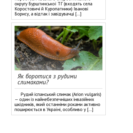
округу Бурштинської ТГ (входять села
Коростовичі й Куропатники) Іванові
Борису, а відтак і завідувачці […]
Як боротися з рудими
слимаками?
Рудий іспанський слимак (Arion vulgaris)
— один із найнебезпечніших інвазійних
шкідників, який останніми роками активно
поширюється в Україні, особливо у […]