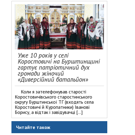
Уже 10 років у селі
Коростовичі на Бурштинщині
гартує патріотичний дух
громади жіночий
«Диверсійний батальйон»
Коли я зателефонував старості
Коростовичівського старостинського
округу Бурштинської ТГ (входять села
Коростовичі й Куропатники) Іванові
Борису, а відтак і завідувачці […]
Читайте також