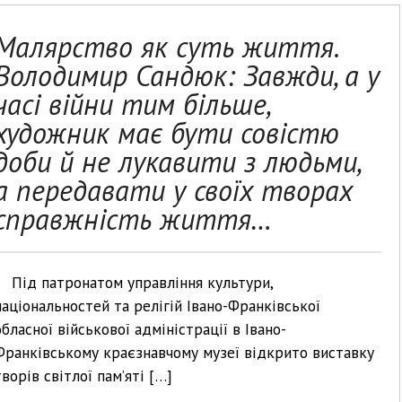
Малярство як суть життя.
Володимир Сандюк: Завжди, а у
часі війни тим більше,
художник має бути совістю
доби й не лукавити з людьми,
а передавати у своїх творах
справжність життя…
Під патронатом управління культури,
національностей та релігій Івано-Франківської
обласної військової адміністрації в Івано-
Франківському краєзнавчому музеї відкрито виставку
творів світлої пам’яті […]