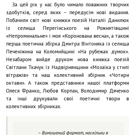
За цей рік у нас було чимало поважних творчих
здобутків, серед яких – передусім нові видання.
Побачили світ нові книжки поезій Наталії Данилюк
із селища Перегінського на Рожнятівщині
«Непроминальне» і моя «Коронована весна», а також
перша поетична збірка Дмитра Вінтоняка із селища
Печеніжина на Коломийщині «На рубежах думок».
Незабаром вийде друком нова книжка поезій
Світлани Ткачук із Надвірнянщини «Мозаїка у стилі
вітражів» та наш колективний збірник «Чотири
октави». А також представники нашої платформи
Олеся Франко, Любов Корпан, Володимир Дяченко
та інші друкували свої поетичні твори в
колективних збірниках.
– Вимушений формат, наскільки я