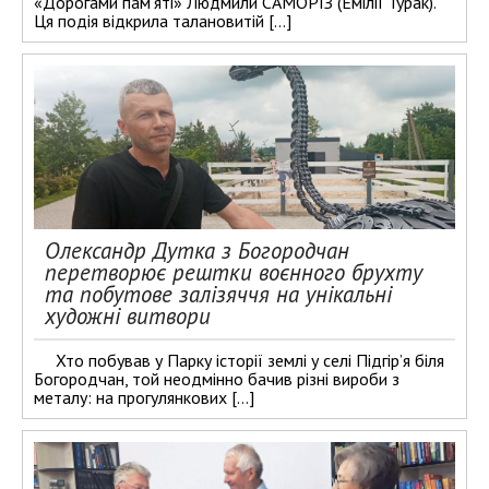
«Дорогами пам’яті» Людмили САМОРІЗ (Емілії Турак).
Ця подія відкрила талановитій […]
Олександр Дутка з Богородчан
перетворює рештки воєнного брухту
та побутове залізяччя на унікальні
художні витвори
Хто побував у Парку історії землі у селі Підгір’я біля
Богородчан, той неодмінно бачив різні вироби з
металу: на прогулянкових […]