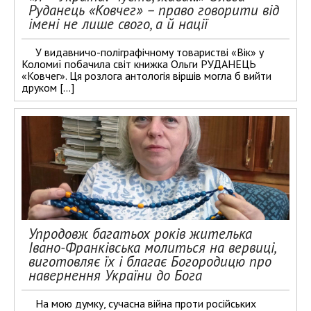
Руданець «Ковчег» – право говорити від
імені не лише свого, а й нації
У видавничо-поліграфічному товаристві «Вік» у
Коломиї побачила світ книжка Ольги РУДАНЕЦЬ
«Ковчег». Ця розлога антологія віршів могла б вийти
друком […]
Упродовж багатьох років жителька
Івано-Франківська молиться на вервиці,
виготовляє їх і благає Богородицю про
навернення України до Бога
На мою думку, сучасна війна проти російських