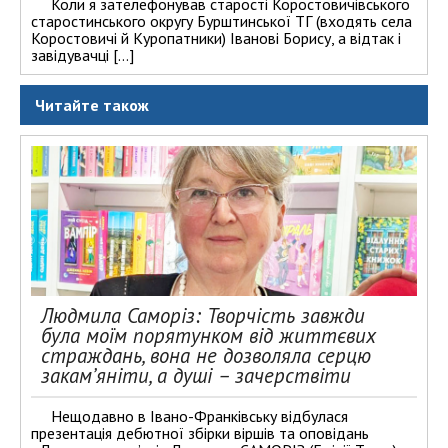
Коли я зателефонував старості Коростовичівського
старостинського округу Бурштинської ТГ (входять села
Коростовичі й Куропатники) Іванові Борису, а відтак і
завідувачці […]
Читайте також
Людмила Саморіз: Творчість завжди
була моїм порятунком від життєвих
страждань, вона не дозволяла серцю
закам’яніти, а душі – зачерствіти
Нещодавно в Івано-Франківську відбулася
презентація дебютної збірки віршів та оповідань