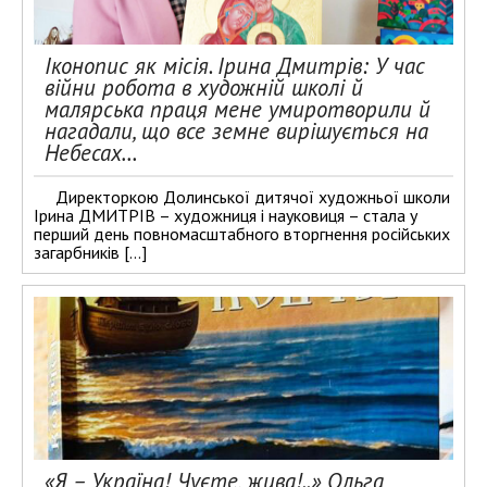
Іконопис як місія. Ірина Дмитрів: У час
війни робота в художній школі й
малярська праця мене умиротворили й
нагадали, що все земне вирішується на
Небесах…
Директоркою Долинської дитячої художньої школи
Ірина ДМИТРІВ – художниця і науковиця – стала у
перший день повномасштабного вторгнення російських
загарбників […]
«Я – Україна! Чуєте, жива!..» Ольга