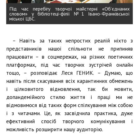
Під час перебігу творчої майстерні «Об’єднаних
словом» у бібліотеці-філії №1 Івано-Франківської
міської ЦБС.
– Навіть за таких непростих реалій ніхто з
представників нашої спільноти не припиняв
працювати – в соцмережах, на різних поетичних
платформах, під час творчих зустрічей онлайн
тощо, – розповідає Леся ГЕНИК. – Думаю, що
навіть після скасування всіх карантинних обмежень
і цілковитого відновлення, так би мовити,
допандемійного стилю життя і праці ми не
відмовимося від таких форм спілкування між собою
і з читачами. Це, як засвідчила практика, дуже
ефективний спосіб творчого комунікування і
можливість розширити нашу аудиторію.