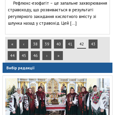
Рефлюкс-езофагіт – це запальне захворювання
стравоходу, що розвивається в результаті
регулярного закидання кислотного вмісту зі
шлунка назад у стравохід. Цей […]
«
‹
38
39
40
41
42
43
44
45
46
›
»
Вибір редакції