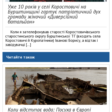
Уже 10 років у селі Коростовичі на
Бурштинщині гартує патріотичний дух
громади жіночий «Диверсійний
батальйон»
Коли я зателефонував старості Коростовичівського
старостинського округу Бурштинської ТГ (входять села
Коростовичі й Куропатники) Іванові Борису, а відтак і
завідувачці […]
Читайте також
Коли відступає вода: Посуха в Європі