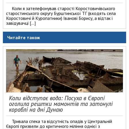
Коли я зателефонував старості Коростовичівського
старостинського округу Бурштинської ТГ (входять села
Коростовичі й Куропатники) Іванові Борису, а відтак і
завідувачці […]
Читайте також
Коли відступає вода: Посуха в Європі
оголила рештки мамонтів та затонулі
кораблі на дні Дунаю
Тривала спека та відсутність опадів у Центральній
Європі призвели до критичного міління однієї з