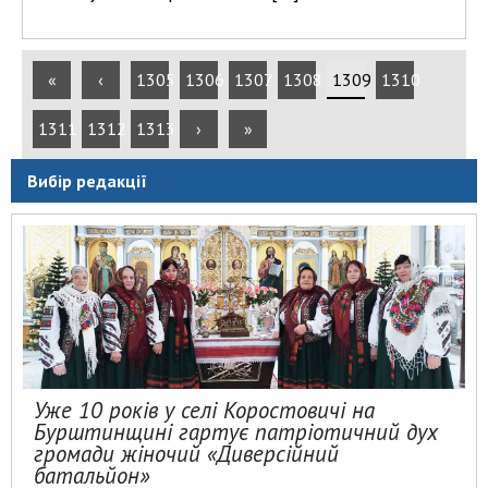
«
‹
1305
1306
1307
1308
1309
1310
1311
1312
1313
›
»
Вибір редакції
Уже 10 років у селі Коростовичі на
Бурштинщині гартує патріотичний дух
громади жіночий «Диверсійний
батальйон»