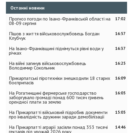
Останні новини
Прогноз погоди по Івано-Франківській області на
17:02
08-09 серпня
Пішов з життя військовослужбовець Богдан
16:57
Клубчук
На Івано-Франківщині піднімуться рівні води у
16:37
річках
На війні загинув військовослужбовець
16:25
Володимир Сокольник
Прикарпатські піротехніки знешкодили 18 старих
16:09
боєприпасів
На Рогатинщині фермерське господарство
16:05
заборгувало громаді понад 600 тисяч гривень
орендної плати за землю
На Прикарпатті військовий підробив документи
15:05
про інвалідність дружини заради демобілізації
На Прикарпатті аграрії засіяли понад 353 тисячі
14:46
гектарів під урожай 2026 року