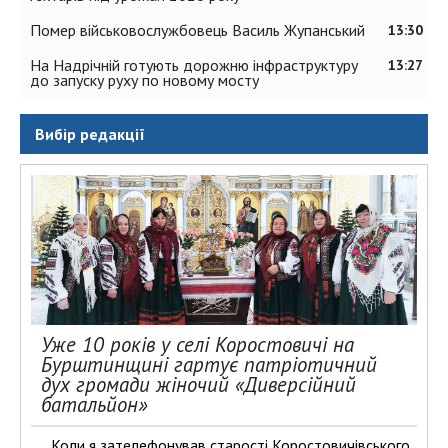
Помер військовослужбовець Василь Жупанський
13:30
На Надрічній готують дорожню інфраструктуру
13:27
до запуску руху по новому мосту
Вибір редакції
Уже 10 років у селі Коростовичі на
Бурштинщині гартує патріотичний
дух громади жіночий «Диверсійний
батальйон»
Коли я зателефонував старості Коростовичівського