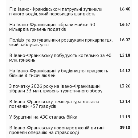
Під Івано-Франківськом патрульні зупинили
16:40
п’яного водія, який перевищив швидкість
На Івано-Франківщині зібрали майже 30
16:37
мільярдів гривень податків
Поліція та рятувальники розшукали прикарпатця,
16:07
який заблукав улісі
В Івано-Франківську побудують котельню за 40
15:18
млн. гривень
На Івано-Франківщині у будівництві працюють
14:12
більше 8 тисяч людей
З початку 2026 року на Івано-Франківщині
13:26
зібрали 33 млн. гривень туристичного збору
В Івано-Франківську температура досягла
12:14
позначки +37 градусів
У Бурштині на АЗС сталась бійка
11:15
В Івано-Франківську новонародженій дитині
09:18
провели операцію на стравоході