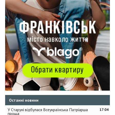
Останні новини
У Старуні відбулася Всеукраїнська Патріарша
17:04
проща