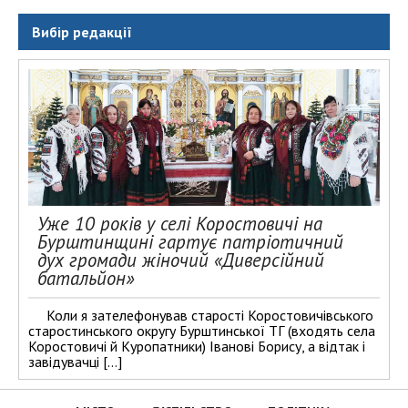
Вибір редакції
Уже 10 років у селі Коростовичі на
Бурштинщині гартує патріотичний
дух громади жіночий «Диверсійний
батальйон»
Коли я зателефонував старості Коростовичівського
старостинського округу Бурштинської ТГ (входять села
Коростовичі й Куропатники) Іванові Борису, а відтак і
завідувачці […]