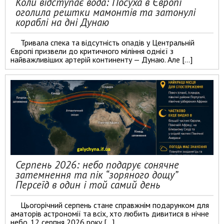
Коли відступає вода: Посуха в Європі
оголила рештки мамонтів та затонулі
кораблі на дні Дунаю
Тривала спека та відсутність опадів у Центральній
Європі призвели до критичного міління однієї з
найважливіших артерій континенту — Дунаю. Але […]
Серпень 2026: небо подарує сонячне
затемнення та пік “зоряного дощу”
Персеїд в один і той самий день
Цьогорічний серпень стане справжнім подарунком для
аматорів астрономії та всіх, хто любить дивитися в нічне
небо. 12 серпня 2026 року […]