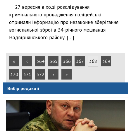
27 вересня в ході розслідування
кримінального провадження поліцейські
отримали інформацію про незаконне зберігання
вогнепальної зброї в 34-річного мешканця
Надвірнянського району. […]
«
‹
364
365
366
367
368
369
370
371
372
›
»
Вибір редакції