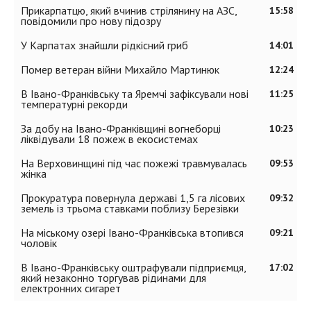
Прикарпатцю, який вчинив стрілянину на АЗС,
15:58
повідомили про нову підозру
У Карпатах знайшли рідкісний гриб
14:01
Помер ветеран війни Михайло Мартинюк
12:24
В Івано-Франківську та Яремчі зафіксували нові
11:25
температурні рекорди
За добу на Івано-Франківщині вогнеборці
10:23
ліквідували 18 пожеж в екосистемах
На Верховинщині під час пожежі травмувалась
09:53
жінка
Прокуратура повернула державі 1,5 га лісових
09:32
земель із трьома ставками поблизу Березівки
На міському озері Івано-Франківська втопився
09:21
чоловік
В Івано-Франківську оштрафували підприємця,
17:02
який незаконно торгував рідинами для
електронних сигарет