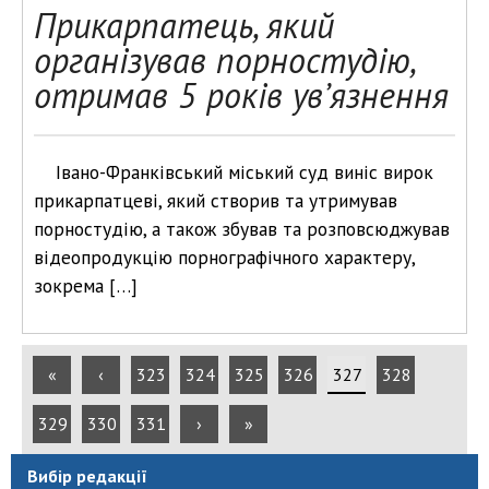
Прикарпатець, який
організував порностудію,
отримав 5 років ув’язнення
Івано-Франківський міський суд виніс вирок
прикарпатцеві, який створив та утримував
порностудію, а також збував та розповсюджував
відеопродукцію порнографічного характеру,
зокрема […]
«
‹
323
324
325
326
327
328
329
330
331
›
»
Вибір редакції