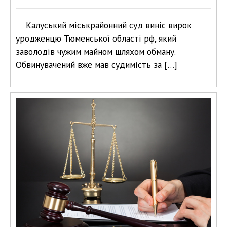
Калуський міськрайонний суд виніс вирок
уродженцю Тюменської області рф, який
заволодів чужим майном шляхом обману.
Обвинувачений вже мав судимість за […]