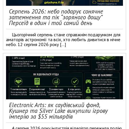
Серпень 2026: небо подарує сонячне
затемнення та пік “зоряного дощу”
Персеїд в один і той самий день
Цьогорічний серпень стане справжнім подарунком для
аматорів астрономії та всіх, хто любить дивитися в нічне
небо. 12 серпня 2026 року […]
Electronic Arts: як саудівський фонд,
Кушнер та Silver Lake викупили ігрову
імперію за $55 мільярдів
4 серпня 2026 року індустрія відеоігор пережила подію,