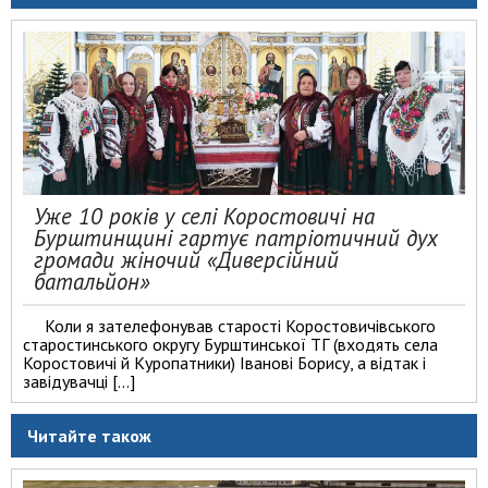
Уже 10 років у селі Коростовичі на
Бурштинщині гартує патріотичний дух
громади жіночий «Диверсійний
батальйон»
Коли я зателефонував старості Коростовичівського
старостинського округу Бурштинської ТГ (входять села
Коростовичі й Куропатники) Іванові Борису, а відтак і
завідувачці […]
Читайте також