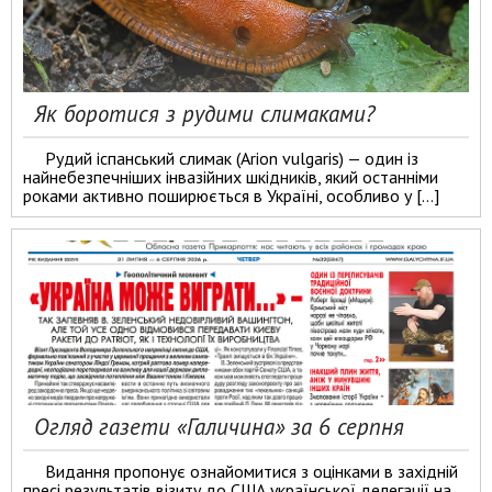
Як боротися з рудими слимаками?
Рудий іспанський слимак (Arion vulgaris) — один із
найнебезпечніших інвазійних шкідників, який останніми
роками активно поширюється в Україні, особливо у […]
Огляд газети «Галичина» за 6 серпня
Видання пропонує ознайомитися з оцінками в західній
пресі результатів візиту до США української делегації на