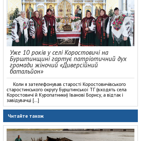
Уже 10 років у селі Коростовичі на
Бурштинщині гартує патріотичний дух
громади жіночий «Диверсійний
батальйон»
Коли я зателефонував старості Коростовичівського
старостинського округу Бурштинської ТГ (входять села
Коростовичі й Куропатники) Іванові Борису, а відтак і
завідувачці […]
Читайте також