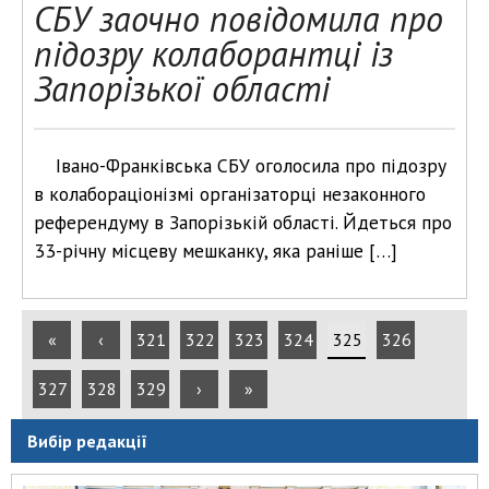
СБУ заочно повідомила про
підозру колаборантці із
Запорізької області
Івано-Франківська СБУ оголосила про підозру
в колабораціонізмі організаторці незаконного
референдуму в Запорізькій області. Йдеться про
33-річну місцеву мешканку, яка раніше […]
«
‹
321
322
323
324
325
326
327
328
329
›
»
Вибір редакції