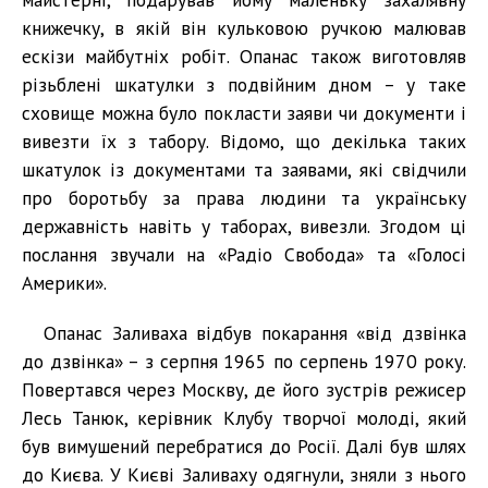
книжечку, в якій він кульковою ручкою малював
ескізи майбутніх робіт. Опанас також виготовляв
різьблені шкатулки з подвійним дном – у таке
сховище можна було покласти заяви чи документи і
вивезти їх з табору. Відомо, що декілька таких
шкатулок із документами та заявами, які свідчили
про боротьбу за права людини та українську
державність навіть у таборах, вивезли. Згодом ці
послання звучали на «Радіо Свобода» та «Голосі
Америки».
Опанас Заливаха відбув покарання «від дзвінка
до дзвінка» – з серпня 1965 по серпень 1970 року.
Повертався через Москву, де його зустрів режисер
Лесь Танюк, керівник Клубу творчої молоді, який
був вимушений перебратися до Росії. Далі був шлях
до Києва. У Києві Заливаху одягнули, зняли з нього