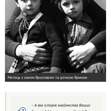
Митець з сином Ярославом та дочкою Яриною
– А яка історія знайомства Ваших