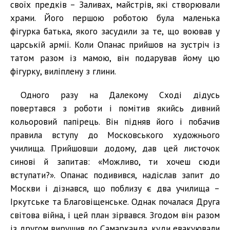
своїх предків – Заливах, майстрів, які створювали
храми. Його першою роботою була маленька
фігурка батька, якого засудили за те, що воював у
царській армії. Коли Опанас прийшов на зустріч із
татом разом із мамою, він подарував йому цю
фігурку, виліплену з глини.
Одного разу на Далекому Сході дідусь
повертався з роботи і помітив якийсь дивний
кольоровий папірець. Він підняв його і побачив
правила вступу до Московського художнього
училища. Прийшовши додому, дав цей листочок
синові й запитав: «Можливо, ти хочеш сюди
вступати?». Опанас подивився, надіслав запит до
Москви і дізнався, що поблизу є два училища –
Іркутське та Благовіщенське. Однак почалася Друга
світова війна, і цей план зірвався. Згодом він разом
із другом вирушив до Самарканда, куди евакуювали