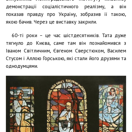
демонстрації соціалістичного реалізму, а він
показав правду про Україну, зобразив її такою,
якою бачив. Через це виставку закрили.
60-ті роки – це час шістдесятників. Тата дуже
тягнуло до Києва, саме там він познайомився з
Іваном Світличним, Євгеном Сверстюком, Василем
Стусом і Аллою Горською, які стали його друзями та
однодумцями.