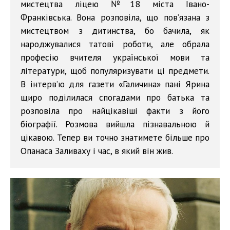
мистецтва ліцею №18 міста Івано-
Франківська. Вона розповіла, що пов’язана з
мистецтвом з дитинства, бо бачила, як
народжувалися татові роботи, але обрала
професію вчителя української мови та
літератури, щоб популяризувати ці предмети.
В інтерв’ю для газети «Галичина» пані Ярина
щиро поділилася спогадами про батька та
розповіла про найцікавіші факти з його
біографії. Розмова вийшла пізнавальною й
цікавою. Тепер ви точно знатимете більше про
Опанаса Заливаху і час, в який він жив.