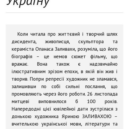
Коли читала про життєвий і творчий шлях
дисидента, живописця, скульптора та
кераміста Опанаса Заливахи, розуміла, що його
біографія – це немов сюжет фільму, що
вражає. Вона також є надзвичайно
ілюстративним зрізом епохи, в якій він жив і
творив. Попри репресії художник не зламався,
залишивши по собі сильні послання, що
промовляють через його роботи. 26 листопада
митцеві виповнилося б 100 років.
Напередодні цієї ювілейної дати зустрілася з
донькою художника Яриною ЗАЛИВАХОЮ –
вчителькою української мови, літератури та