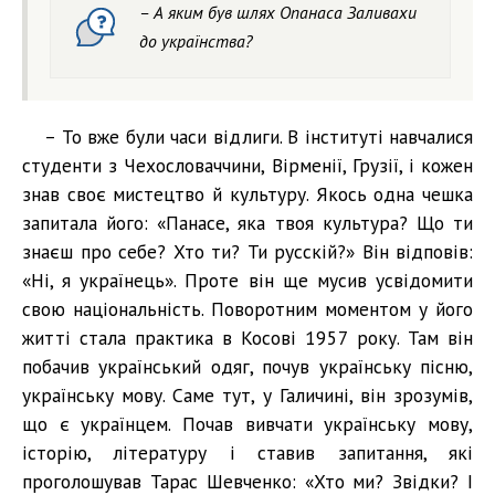
– А яким був шлях Опанаса Заливахи
до українства?
– То вже були часи відлиги. В інституті навчалися
студенти з Чехословаччини, Вірменії, Грузії, і кожен
знав своє мистецтво й культуру. Якось одна чешка
запитала його: «Панасе, яка твоя культура? Що ти
знаєш про себе? Хто ти? Ти русскій?» Він відповів:
«Ні, я українець». Проте він ще мусив усвідомити
свою національність. Поворотним моментом у його
житті стала практика в Косові 1957 року. Там він
побачив український одяг, почув українську пісню,
українську мову. Саме тут, у Галичині, він зрозумів,
що є українцем. Почав вивчати українську мову,
історію, літературу і ставив запитання, які
проголошував Тарас Шевченко: «Хто ми? Звідки? І