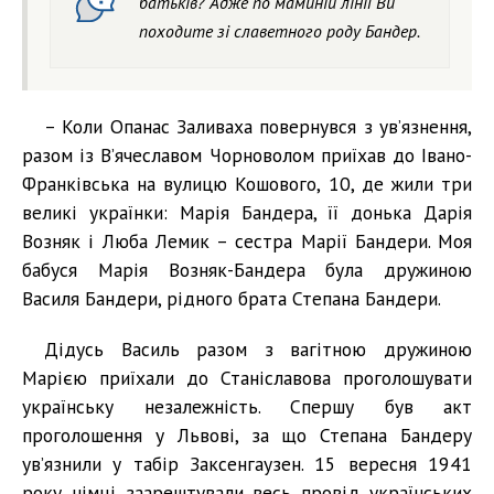
батьків? Адже по маминій лінії Ви
походите зі славетного роду Бандер.
– Коли Опанас Заливаха повернувся з ув’язнення,
разом із В’ячеславом Чорноволом приїхав до Івано-
Франківська на вулицю Кошового, 10, де жили три
великі українки: Марія Бандера, її донька Дарія
Возняк і Люба Лемик – сестра Марії Бандери. Моя
бабуся Марія Возняк-Бандера була дружиною
Василя Бандери, рідного брата Степана Бандери.
Дідусь Василь разом з вагітною дружиною
Марією приїхали до Станіславова проголошувати
українську незалежність. Спершу був акт
проголошення у Львові, за що Степана Бандеру
ув’язнили у табір Заксенгаузен. 15 вересня 1941
року німці заарештували весь провід українських