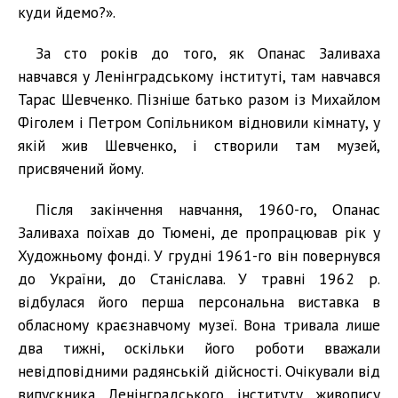
куди йдемо?».
За сто років до того, як Опанас Заливаха
навчався у Ленінградському інституті, там навчався
Тарас Шевченко. Пізніше батько разом із Михайлом
Фіголем і Петром Сопільником відновили кімнату, у
якій жив Шевченко, і створили там музей,
присвячений йому.
Після закінчення навчання, 1960-го, Опанас
Заливаха поїхав до Тюмені, де пропрацював рік у
Художньому фонді. У грудні 1961-го він повернувся
до України, до Станіслава. У травні 1962 р.
відбулася його перша персональна виставка в
обласному краєзнавчому музеї. Вона тривала лише
два тижні, оскільки його роботи вважали
невідповідними радянській дійсності. Очікували від
випускника Ленінградського інституту живопису