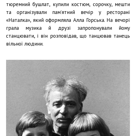
тюремний бушлат, купили костюм, сорочку, мешти
та організували пам’ятний вечір у ресторані
«Наталка», який оформляла Алла Горська. На вечорі
грала музика й друзі запропонували йому
станцювати, і він розповідав, що танцював танець
вільної людини.