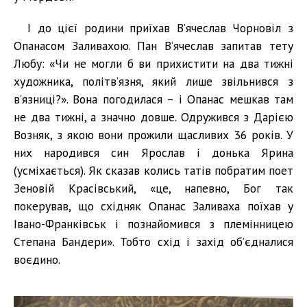
І до цієї родини приїхав В’ячеслав Чорновіл з
Опанасом Заливахою. Пан В’ячеслав запитав тету
Любу: «Чи не могли б ви прихистити на два тижні
художника, політв’язня, який лише звільнився з
в’язниці?». Вона погодилася – і Опанас мешкав там
не два тижні, а значно довше. Одружився з Дарією
Возняк, з якою вони прожили щасливих 36 років. У
них народився син Ярослав і донька Ярина
(усміхається). Як сказав колись татів побратим поет
Зеновій Красівський, «це, напевно, Бог так
покерував, що східняк Опанас Заливаха поїхав у
Івано-Франківськ і познайомився з племінницею
Степана Бандери». Тобто схід і захід об’єдналися
воєдино.