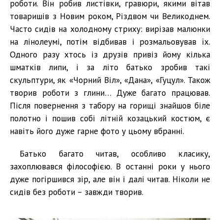
роботи. Він робив листівки, гравюри, якими вітав
товаришів з Новим роком, Різдвом чи Великоднем.
Часто сидів на холодному стриху: вирізав малюнки
на лінолеумі, потім відбивав і розмальовував їх.
Одного разу хтось із друзів привіз йому кілька
шматків липи, і за літо батько зробив такі
скульптури, як «Чорний Віл», «Дана», «Гуцул». Також
творив роботи з глини… Дуже багато працював.
Після повернення з табору на горищі знайшов біле
полотно і пошив собі літній козацький костюм, є
навіть його дуже гарне фото у цьому вбранні.
Батько багато читав, особливо класику,
захоплювався філософією. В останні роки у нього
дуже погіршився зір, але він і далі читав. Ніколи не
сидів без роботи – завжди творив.