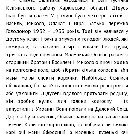
Куп’янського району Харківської області. Дідусь
Іван був ковалем. У родині було четверо дітей –
Василь, Микола, Опанас і Віра. Батько пережив
Голодомор 1932 – 1933 років. Тоді він навчався у
другому класі і бачив змучених голодом людей, які
помирали, їх звозили в яр і ховали без труни,
хреста та відспівування. Маленький Опанас разом зі
старшими братами Василем і Миколою вночі ходив
на колгоспне поле, щоб зібрати кілька колосків, аби
мама могла спекти коржики. Найбільше боялися
об’їждчика, бо за п’ять колосків могли розстріляти
або ув’язнити. Дідусеві вдалося врятувати родину,
він зробив вулик для голови колгоспу, і їх
випустили з України. Вони поїхали на Далекий Схід.
Дорога була важкою, Опанас захворів на запалення
легень. Коли він опритомнів, то побачив не великі
карі очі мами Єфросинії, а маленькі вузенькі очі