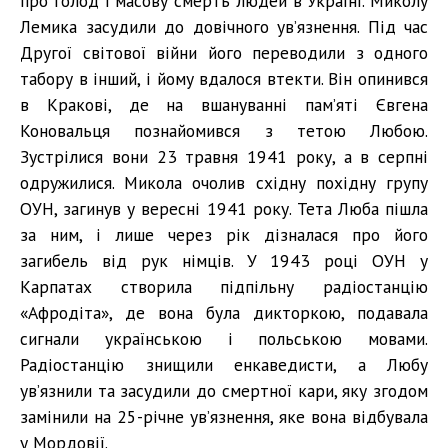
про голод і масову смерть людей в Україні. Миколу
Лемика засудили до довічного ув’язнення. Під час
Другої світової війни його переводили з одного
табору в інший, і йому вдалося втекти. Він опинився
в Кракові, де на вшануванні пам’яті Євгена
Коновальця познайомився з тетою Любою.
Зустрілися вони 23 травня 1941 року, а в серпні
одружилися. Микола очолив східну похідну групу
ОУН, загинув у вересні 1941 року. Тета Люба пішла
за ним, і лише через рік дізналася про його
загибель від рук німців. У 1943 році ОУН у
Карпатах створила підпільну радіостанцію
«Афродіта», де вона була дикторкою, подавала
сигнали українською і польською мовами.
Радіостанцію знищили енкаведисти, а Любу
ув’язнили та засудили до смертної кари, яку згодом
замінили на 25-річне ув’язнення, яке вона відбувала
у Мордовії.