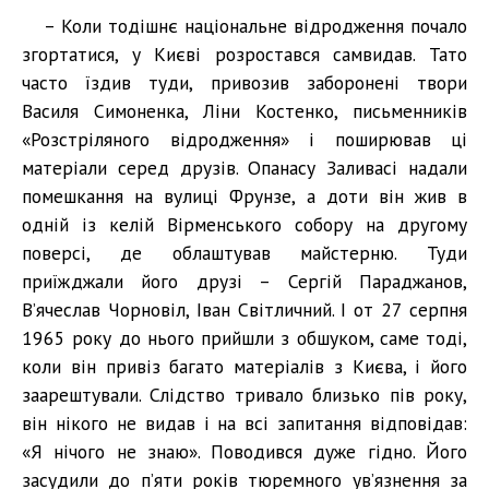
– Коли тодішнє національне відродження почало
згортатися, у Києві розростався самвидав. Тато
часто їздив туди, привозив заборонені твори
Василя Симоненка, Ліни Костенко, письменників
«Розстріляного відродження» і поширював ці
матеріали серед друзів. Опанасу Заливасі надали
помешкання на вулиці Фрунзе, а доти він жив в
одній із келій Вірменського собору на другому
поверсі, де облаштував майстерню. Туди
приїжджали його друзі – Сергій Параджанов,
В’ячеслав Чорновіл, Іван Світличний. І от 27 серпня
1965 року до нього прийшли з обшуком, саме тоді,
коли він привіз багато матеріалів з Києва, і його
заарештували. Слідство тривало близько пів року,
він нікого не видав і на всі запитання відповідав:
«Я нічого не знаю». Поводився дуже гідно. Його
засудили до п’яти років тюремного ув’язнення за