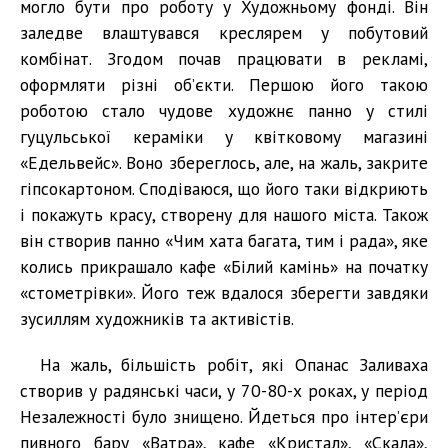
могло бути про роботу у Художньому фонді. Він
заледве влаштувався креслярем у побутовий
комбінат. Згодом почав працювати в рекламі,
оформляти різні об’єкти. Першою його такою
роботою стало чудове художнє панно у стилі
гуцульської кераміки у квітковому магазині
«Едельвейс». Воно збереглось, але, на жаль, закрите
гіпсокартоном. Сподіваюся, що його таки відкриють
і покажуть красу, створену для нашого міста. Також
він створив панно «Чим хата багата, тим і рада», яке
колись прикрашало кафе «Білий камінь» на початку
«стометрівки». Його теж вдалося зберегти завдяки
зусиллям художників та активістів.
На жаль, більшість робіт, які Опанас Заливаха
створив у радянські часи, у 70-80-х роках, у період
Незалежності було знищено. Йдеться про інтер’єри
пивного бару «Ватра», кафе «Кристал», «Скала»,