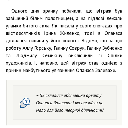
Одного дня зранку побачили, що вітраж був
завішений білим полотнищем, а на підлозі лежали
уламки битого скла. Як писала у своїх спогадах про
шістдесятників Ірина Жиленко, тоді в Опанаса
додалося сивини у його волоссі. Відомо, що за цю
роботу Аллу Горську, Галину Севрук, Галину Зубченко
та Людмилу Семикіну виключили зі Спілки
художників. І, напевно, цей вітраж став однією з
причин майбутнього ув’язнення Опанаса Заливахи.
– Як склалися обставини арешту
Опанаса Заливахи і які наслідки це
мало для його творчої діяльності?