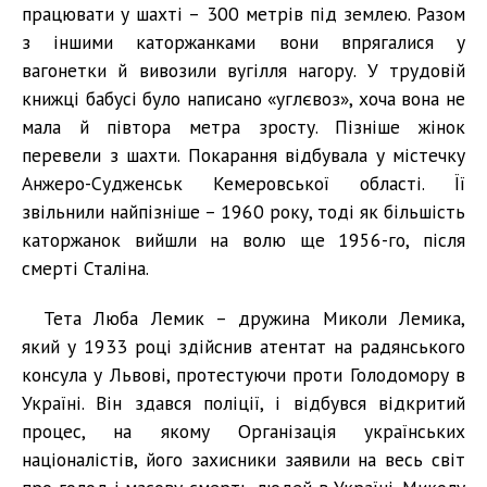
працювати у шахті – 300 метрів під землею. Разом
з іншими каторжанками вони впрягалися у
вагонетки й вивозили вугілля нагору. У трудовій
книжці бабусі було написано «углєвоз», хоча вона не
мала й півтора метра зросту. Пізніше жінок
перевели з шахти. Покарання відбувала у містечку
Анжеро-Судженськ Кемеровської області. Її
звільнили найпізніше – 1960 року, тоді як більшість
каторжанок вийшли на волю ще 1956-го, після
смерті Сталіна.
Тета Люба Лемик – дружина Миколи Лемика,
який у 1933 році здійснив атентат на радянського
консула у Львові, протестуючи проти Голодомору в
Україні. Він здався поліції, і відбувся відкритий
процес, на якому Організація українських
націоналістів, його захисники заявили на весь світ