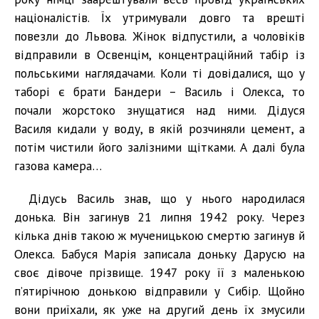
націоналістів. Їх утримували довго та врешті
повезли до Львова. Жінок відпустили, а чоловіків
відправили в Освенцім, концентраційний табір із
польськими наглядачами. Коли ті довідалися, що у
таборі є брати Бандери – Василь і Олекса, то
почали жорстоко знущатися над ними. Дідуся
Василя кидали у воду, в якій розчиняли цемент, а
потім чистили його залізними щітками. А далі була
газова камера…
Дідусь Василь знав, що у нього народилася
донька. Він загинув 21 липня 1942 року. Через
кілька днів такою ж мученицькою смертю загинув й
Олекса. Бабуся Марія записала доньку Дарусю на
своє дівоче прізвище. 1947 року її з маленькою
п’ятирічною донькою відправили у Сибір. Щойно
вони приїхали, як уже на другий день їх змусили