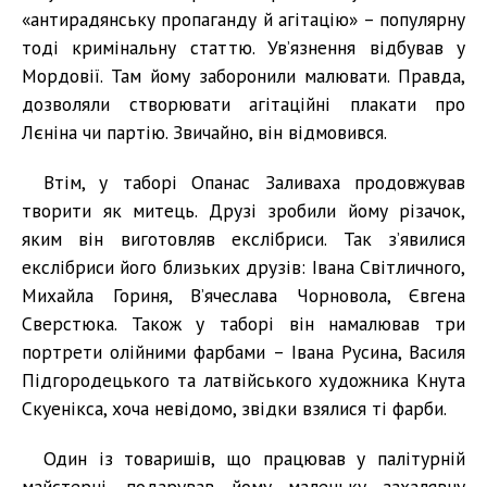
«антирадянську пропаганду й агітацію» – популярну
тоді кримінальну статтю. Ув’язнення відбував у
Мордовії. Там йому заборонили малювати. Правда,
дозволяли створювати агітаційні плакати про
Лєніна чи партію. Звичайно, він відмовився.
Втім, у таборі Опанас Заливаха продовжував
творити як митець. Друзі зробили йому різачок,
яким він виготовляв екслібриси. Так з’явилися
екслібриси його близьких друзів: Івана Світличного,
Михайла Гориня, В’ячеслава Чорновола, Євгена
Сверстюка. Також у таборі він намалював три
портрети олійними фарбами – Івана Русина, Василя
Підгородецького та латвійського художника Кнута
Скуенікса, хоча невідомо, звідки взялися ті фарби.
Один із товаришів, що працював у палітурній
майстерні, подарував йому маленьку захалявну