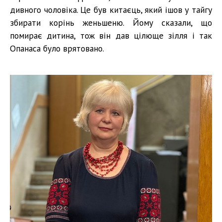
дивного чоловіка. Це був китаєць, який ішов у тайгу
збирати корінь женьшеню. Йому сказали, що
помирає дитина, тож він дав цілюще зілля і так
Опанаса було врятовано.