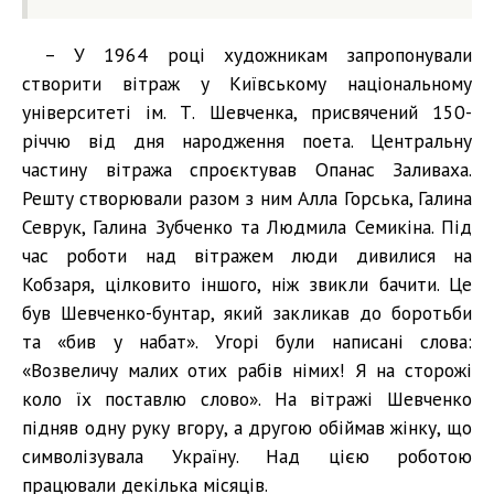
– У 1964 році художникам запропонували
створити вітраж у Київському національному
університеті ім. Т. Шевченка, присвячений 150-
річчю від дня народження поета. Центральну
частину вітража спроєктував Опанас Заливаха.
Решту створювали разом з ним Алла Горська, Галина
Севрук, Галина Зубченко та Людмила Семикіна. Під
час роботи над вітражем люди дивилися на
Кобзаря, цілковито іншого, ніж звикли бачити. Це
був Шевченко-бунтар, який закликав до боротьби
та «бив у набат». Угорі були написані слова:
«Возвеличу малих отих рабів німих! Я на сторожі
коло їх поставлю слово». На вітражі Шевченко
підняв одну руку вгору, а другою обіймав жінку, що
символізувала Україну. Над цією роботою
працювали декілька місяців.