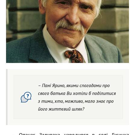
– Пані Ярино, якими спогадами про
свого батька Ви хотіли б поділитися
з тими, хто, можливо, мало знає про
його життєвий шлях?
– Опанас Заливаха народився в селі Гусинка