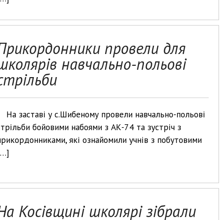
Прикордонники провели для
школярів навчально-польові
стрільби
На заставі у с.Шибеному провели навчально-польові
стрільби бойовими набоями з АК-74 та зустріч з
прикордонниками, які ознайомили учнів з побутовими
[…]
На Косівщині школярі зібрали