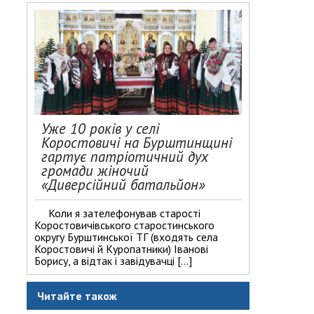
Уже 10 років у селі
Коростовичі на Бурштинщині
гартує патріотичний дух
громади жіночий
«Диверсійний батальйон»
Коли я зателефонував старості
Коростовичівського старостинського
округу Бурштинської ТГ (входять села
Коростовичі й Куропатники) Іванові
Борису, а відтак і завідувачці […]
Читайте також