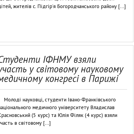
дітей, жителів с. Підгір’я Богородчанського району […]
Студенти ІФНМУ взяли
участь у світовому науковому
медичному конгресі в Парижі
Молоді науковці, студенти Івано-Франківського
національного медичного університету Владислав
Красновський (5 курс) та Юлія Філяк (4 курс) взяли
участь в світовому […]