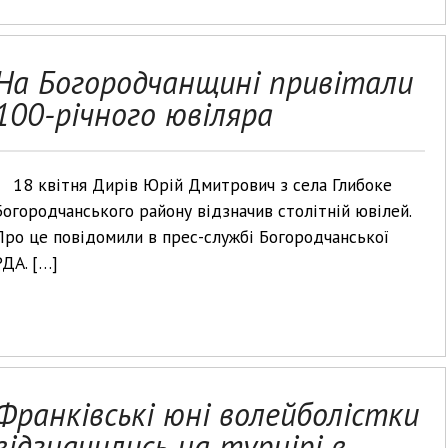
На Богородчанщині привітали
100-річного ювіляра
18 квітня Дирів Юрій Дмитрович з села Глибоке
Богородчанського району відзначив столітній ювілей.
Про це повідомили в прес-службі Богородчанської
РДА. […]
Франківські юні волейболістки
відзначились на турнірі в