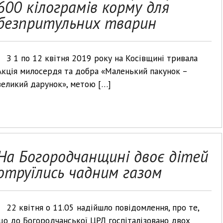
600 кілограмів корму для
безпритульних тварин
З 1 по 12 квітня 2019 року на Косівщині тривала
Акція милосердя та добра «Маленький пакунок –
великий дарунок», метою […]
На Богородчанщині двоє дітей
отруїлись чадним газом
22 квітня о 11.05 надійшло повідомлення, про те,
що до Богородчанської ЦРЛ госпіталізовано двох