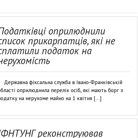
Податківці оприлюднили
список прикарпатців, які не
сплатили податок на
нерухомість
Державна фіксальна служба в Івано-Франківській
області оприлюднила перелік осіб, які мають борг з
податку на нерухоме майно на 1 квітня […]
ІФНТУНГ реконструював