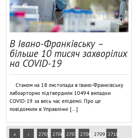
В Івано-Франківську –
більше 10 тисяч захворілих
на COVID-19
Станом на 18 листопада в Івано-Франківську
лабоарторно підтвердили 10494 випадки
COVID-19 за весь час епідемії. Про це
повідомили в Управлінні […]
«
‹
2705
2706
2707
2708
2709
2710