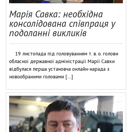
Марія Савка: необхідна
консолідована співпраця у
подоланні викликів
19 листопада під головуванням т. в. о. голови
обласної державної адміністрації Марії Савки
відбулася перша установча онлайн-нарада з
новообраними головами […]