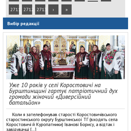
2711
2712
2713
›
»
Вибір редакції
Уже 10 років у селі Коростовичі на
Бурштинщині гартує патріотичний дух
громади жіночий «Диверсійний
батальйон»
Коли я зателефонував старості Коростовичівського
старостинського округу Бурштинської ТГ (входять села
Коростовичі й Куропатники) Іванові Борису, а відтак і
завідувачці […]