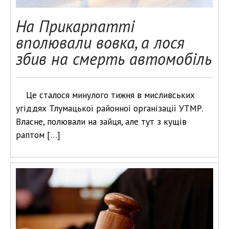
На Прикарпатті
вполювали вовка, а лося
збив на смерть автомобіль
Це сталося минулого тижня в мисливських
угіддях Тлумацької районної організації УТМР.
Власне, полювали на зайця, але тут з кущів
раптом […]