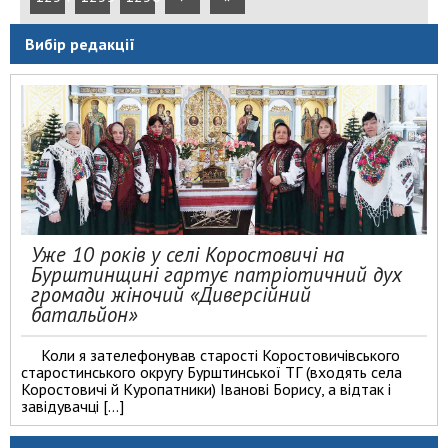
Вибір редакції
Уже 10 років у селі Коростовичі на
Бурштинщині гартує патріотичний дух
громади жіночий «Диверсійний
батальйон»
Коли я зателефонував старості Коростовичівського
старостинського округу Бурштинської ТГ (входять села
Коростовичі й Куропатники) Іванові Борису, а відтак і
завідувачці […]