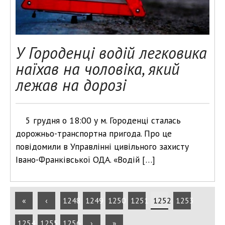
У Городенці водій легковика
наїхав на чоловіка, який
лежав на дорозі
5 грудня о 18:00 у м. Городенці сталась
дорожньо-транспортна пригода. Про це
повідомили в Управлінні цивільного захисту
Івано-Франківської ОДА. «Водій […]
«
‹
1248
1249
1250
1251
1252
1253
1254
1255
1256
›
»