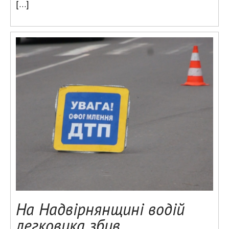
[…]
На Надвірнянщині водій
легковика збив