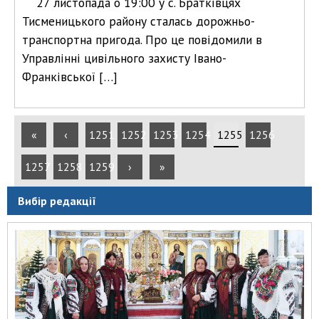
27 листопада о 19:00 у с. Братківцях
Тисменицького району сталась дорожньо-
транспортна пригода. Про це повідомили в
Управлінні цивільного захисту Івано-
Франківської […]
«
‹
1251
1252
1253
1254
1255
1256
1257
1258
1259
›
»
Вибір редакції