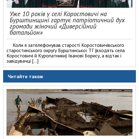
Уже 10 років у селі Коростовичі на
Бурштинщині гартує патріотичний дух
громади жіночий «Диверсійний
батальйон»
Коли я зателефонував старості Коростовичівського
старостинського округу Бурштинської ТГ (входять села
Коростовичі й Куропатники) Іванові Борису, а відтак і
завідувачці […]
Читайте також