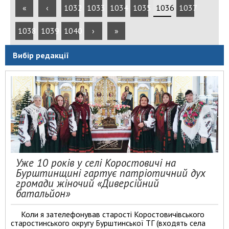
«
‹
1032
1033
1034
1035
1036
1037
1038
1039
1040
›
»
Вибір редакції
Уже 10 років у селі Коростовичі на
Бурштинщині гартує патріотичний дух
громади жіночий «Диверсійний
батальйон»
Коли я зателефонував старості Коростовичівського
старостинського округу Бурштинської ТГ (входять села