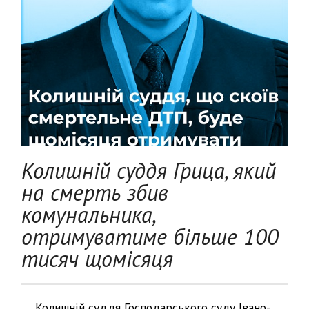
Колишній суддя Грица, який
на смерть збив
комунальника,
отримуватиме більше 100
тисяч щомісяця
Колишній суддя Господарського суду Івано-