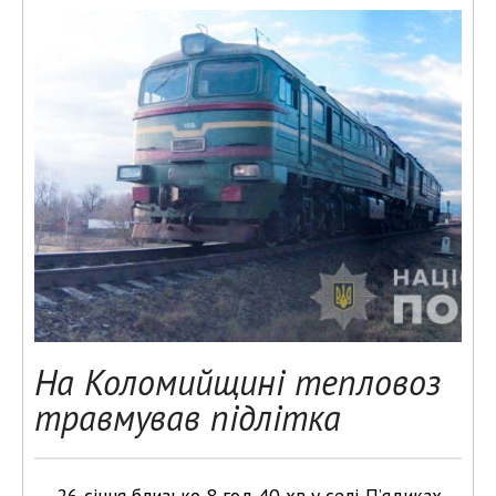
На Коломийщині тепловоз
травмував підлітка
26 січня близько 8 год 40 хв у селі П’ядиках