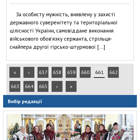
За особисту мужність, виявлену у захисті
державного суверенітету та територіальної
цілісності України, самовіддане виконання
військового обов’язку сержанта, стрільця-
снайпера другої гірсько-штурмової […]
«
‹
657
658
659
660
661
662
663
664
665
›
»
Вибір редакції