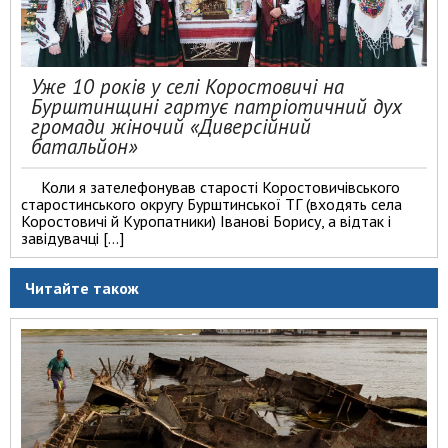
Уже 10 років у селі Коростовичі на
Бурштинщині гартує патріотичний дух
громади жіночий «Диверсійний
батальйон»
Коли я зателефонував старості Коростовичівського
старостинського округу Бурштинської ТГ (входять села
Коростовичі й Куропатники) Іванові Борису, а відтак і
завідувачці […]
Читайте також