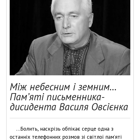
Між небесним і земним…
Пам’яті письменника-
дисидента Василя Овсієнка
…Болить, наскрізь обпікає серце одна з
останніх телефонних розмов зі світлої пам’яті