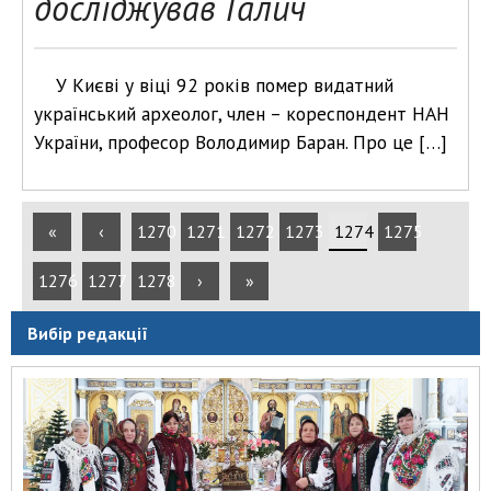
досліджував Галич
У Києві у віці 92 років помер видатний
український археолог, член – кореспондент НАН
України, професор Володимир Баран. Про це […]
«
‹
1270
1271
1272
1273
1274
1275
1276
1277
1278
›
»
Вибір редакції