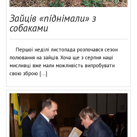
Зайців «піднімали» з
собаками
Першої неділі листопада розпочавcя сезон
полювання на зайців. Хоча ще з серпня наші
мисливці вже мали можливість випробувати
свою зброю […]