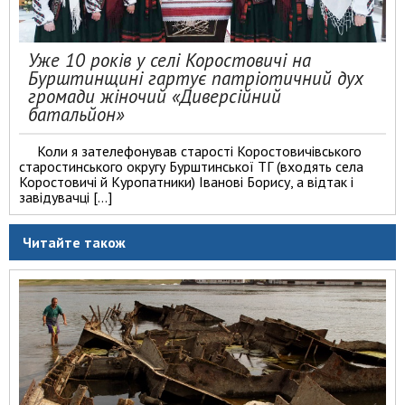
Уже 10 років у селі Коростовичі на
Бурштинщині гартує патріотичний дух
громади жіночий «Диверсійний
батальйон»
Коли я зателефонував старості Коростовичівського
старостинського округу Бурштинської ТГ (входять села
Коростовичі й Куропатники) Іванові Борису, а відтак і
завідувачці […]
Читайте також