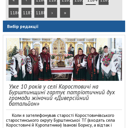
1186
1187
1188
›
»
Вибір редакції
Уже 10 років у селі Коростовичі на
Бурштинщині гартує патріотичний дух
громади жіночий «Диверсійний
батальйон»
Коли я зателефонував старості Коростовичівського
старостинського округу Бурштинської ТГ (входять села
Коростовичі й Куропатники) Іванові Борису, а відтак і