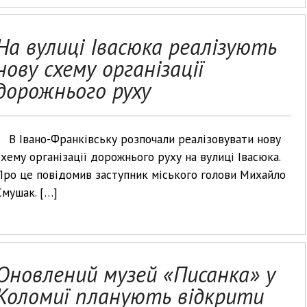
На вулиці Івасюка реалізують
нову схему організації
дорожнього руху
В Івано-Франківську розпочали реалізовувати нову
схему організації дорожнього руху на вулиці Івасюка.
Про це повідомив заступник міського голови Михайло
Смушак. […]
Оновлений музей «Писанка» у
Коломиї планують відкрити