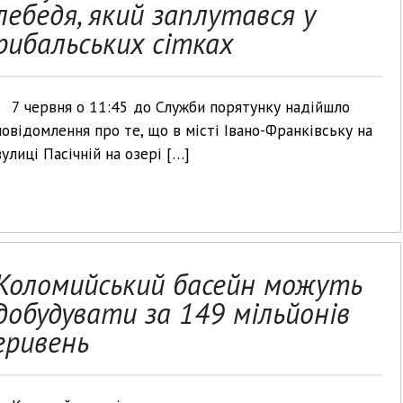
лебедя, який заплутався у
рибальських сітках
7 червня о 11:45 до Служби порятунку надійшло
повідомлення про те, що в місті Івано-Франківську на
вулиці Пасічній на озері […]
Коломийський басейн можуть
добудувати за 149 мільйонів
гривень