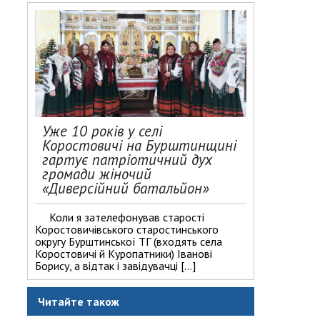
Уже 10 років у селі
Коростовичі на Бурштинщині
гартує патріотичний дух
громади жіночий
«Диверсійний батальйон»
Коли я зателефонував старості
Коростовичівського старостинського
округу Бурштинської ТГ (входять села
Коростовичі й Куропатники) Іванові
Борису, а відтак і завідувачці […]
Читайте також