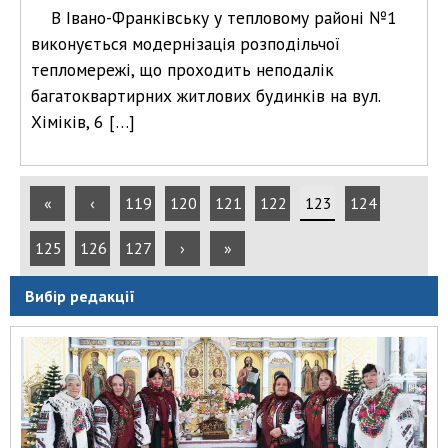
В Івано-Франківську у тепловому районі №1
виконується модернізація розподільчої
тепломережі, що проходить неподалік
багатоквартирних житлових будинків на вул.
Хіміків, 6 […]
«
‹
119
120
121
122
123
124
125
126
127
›
»
Вибір редакції