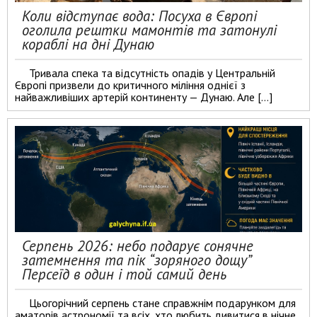
Коли відступає вода: Посуха в Європі
оголила рештки мамонтів та затонулі
кораблі на дні Дунаю
Тривала спека та відсутність опадів у Центральній
Європі призвели до критичного міління однієї з
найважливіших артерій континенту — Дунаю. Але […]
Серпень 2026: небо подарує сонячне
затемнення та пік “зоряного дощу”
Персеїд в один і той самий день
Цьогорічний серпень стане справжнім подарунком для
аматорів астрономії та всіх, хто любить дивитися в нічне