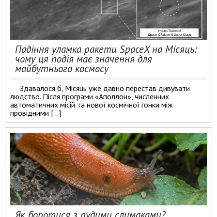
Падіння уламка ракети SpaceX на Місяць:
чому ця подія має значення для
майбутнього космосу
Здавалося б, Місяць уже давно перестав дивувати
людство. Після програми «Аполлон», численних
автоматичних місій та нової космічної гонки між
провідними […]
Як боротися з рудими слимаками?