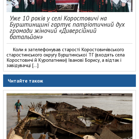
Уже 10 років у селі Коростовичі на
Бурштинщині гартує патріотичний дух
громади жіночий «Диверсійний
батальйон»
Коли я зателефонував старості Коростовичівського
старостинського округу Бурштинської ТГ (входять села
Коростовичі й Куропатники) Іванові Борису, а відтак і
завідувачці […]
Читайте також