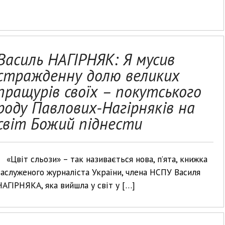
Василь НАГІРНЯК: Я мусив
стражденну долю великих
пращурів своїх – покутського
роду Павлових-Нагірняків на
світ Божий піднести
«Цвіт сльози» – так називається нова, п’ята, книжка
заслуженого журналіста України, члена НСПУ Василя
НАГІРНЯКА, яка вийшла у світ у […]