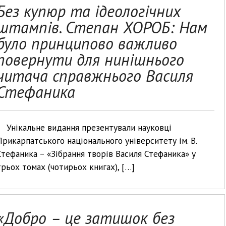
Без купюр та ідеологічних
штампів. Степан ХОРОБ: Нам
було принципово важливо
повернути для нинішнього
читача справжнього Василя
Стефаника
Унікальне видання презентували науковці
Прикарпатського національного університету ім. В.
Стефаника – «Зібрання творів Василя Стефаника» у
трьох томах (чотирьох книгах), […]
«Добро – це затишок без