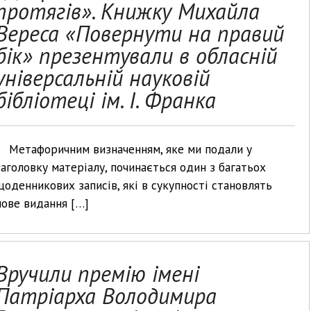
протягів». Книжку Михайла
Вереса «Повернути на правий
бік» презентували в обласній
універсальній науковій
бібліотеці ім. І. Франка
Метафоричним визначенням, яке ми подали у
заголовку матеріалу, починається один з багатьох
щоденникових записів, які в сукупності становлять
нове видання […]
Вручили премію імені
Патріарха Володимира