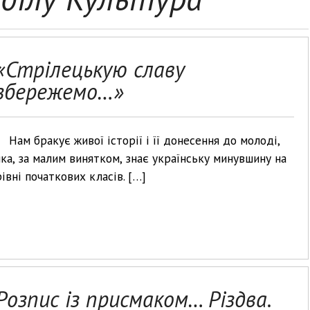
«Стрілецькую славу
збережемо…»
Нам бракує живої історії і її донесення до молоді,
яка, за малим винятком, знає українську минувшину на
рівні початкових класів. […]
Розпис із присмаком… Різдва.