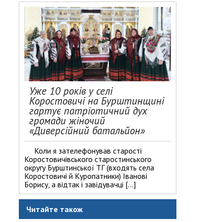
Уже 10 років у селі
Коростовичі на Бурштинщині
гартує патріотичний дух
громади жіночий
«Диверсійний батальйон»
Коли я зателефонував старості
Коростовичівського старостинського
округу Бурштинської ТГ (входять села
Коростовичі й Куропатники) Іванові
Борису, а відтак і завідувачці […]
Читайте також