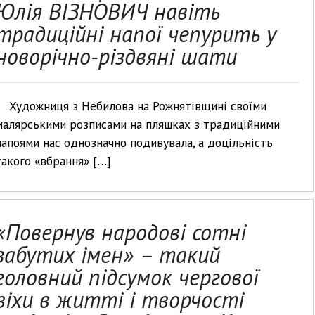
Юлія ВІЗНОВИЧ навіть
традиційні напої чепурить у
новорічно-різдвяні шати
Художниця з Небилова на Рожнятівщині своїми
малярськими розписами на пляшках з традиційними
напоями нас однозначно подивувала, а доцільність
такого «вбрання» […]
«Повернув народові сотні
забутих імен» – такий
головний підсумок чергової
віхи в житті і творчості