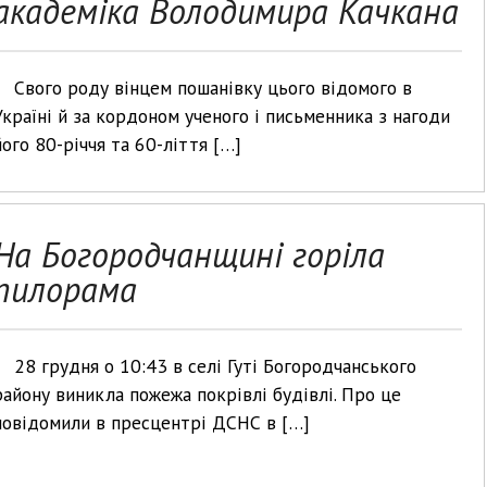
академіка Володимира Качкана
Свого роду вінцем пошанівку цього відомого в
Україні й за кордоном ученого і письменника з нагоди
його 80-річчя та 60-ліття […]
На Богородчанщині горіла
пилорама
28 грудня о 10:43 в селі Гуті Богородчанського
району виникла пожежа покрівлі будівлі. Про це
повідомили в пресцентрі ДСНС в […]