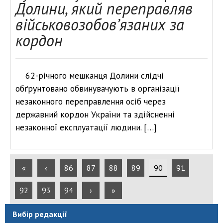
Долини, який переправляв
військовозобов’язаних за
кордон
62-річного мешканця Долини слідчі
обґрунтовано обвинувачують в організації
незаконного переправлення осіб через
державний кордон України та здійсненні
незаконної експлуатації людини. […]
«
‹
86
87
88
89
90
91
92
93
94
›
»
Вибір редакції