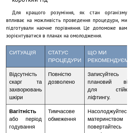
Для кращого розуміння, як стан організму
впливає на можливість проведення процедури, ми
підготували наочне порівняння. Це допоможе вам
зорієнтуватися в планах на омолодження.
СИТУАЦІЯ
СТАТУС
ЩО МИ
ПРОЦЕДУРИ
РЕКОМЕНДУЄМО
Відсутність
Повністю
Записуйтесь н
скарг та
дозволено
плановий візи
захворювань
для стійког
шкіри
ліфтингу.
Вагітність
Тимчасове
Насолоджуйтесь
або період
обмеження
материнством 
годування
повертайтесь д