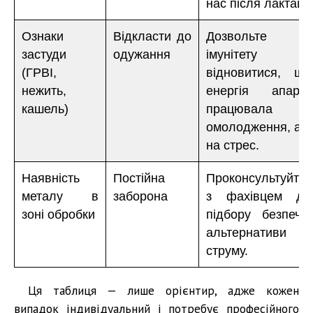
нас після лактації
Ознаки
Відкласти до
Дозвольте
застуди
одужання
імунітету
(ГРВІ,
відновитися, що
нежить,
енергія апарат
кашель)
працювала н
омолодження, а н
на стрес.
Наявність
Постійна
Проконсультуйтес
металу в
заборона
з фахівцем дл
зоні обробки
підбору безпечно
альтернативи бе
струму.
Ця таблиця — лише орієнтир, адже кожен
випадок індивідуальний і потребує професійного