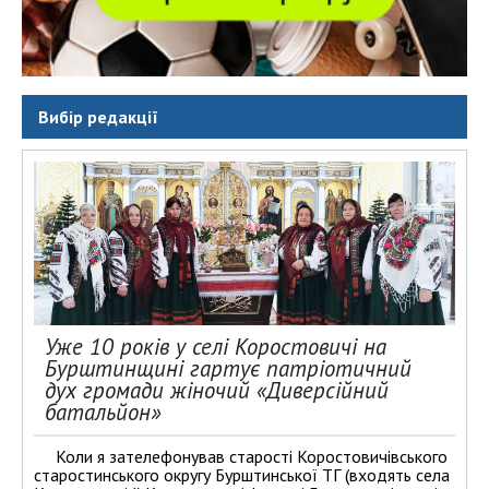
Вибір редакції
Уже 10 років у селі Коростовичі на
Бурштинщині гартує патріотичний
дух громади жіночий «Диверсійний
батальйон»
Коли я зателефонував старості Коростовичівського
старостинського округу Бурштинської ТГ (входять села