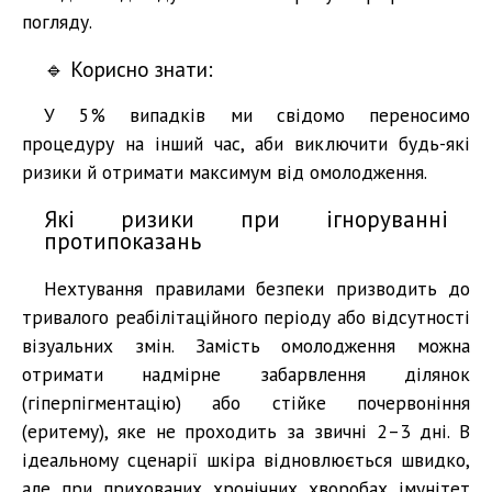
погляду.
🔹 Корисно знати:
У 5% випадків ми свідомо переносимо
процедуру на інший час, аби виключити будь-які
ризики й отримати максимум від омолодження.
Які ризики при ігноруванні
протипоказань
Нехтування правилами безпеки призводить до
тривалого реабілітаційного періоду або відсутності
візуальних змін. Замість омолодження можна
отримати надмірне забарвлення ділянок
(гіперпігментацію) або стійке почервоніння
(еритему), яке не проходить за звичні 2–3 дні. В
ідеальному сценарії шкіра відновлюється швидко,
але при прихованих хронічних хворобах імунітет