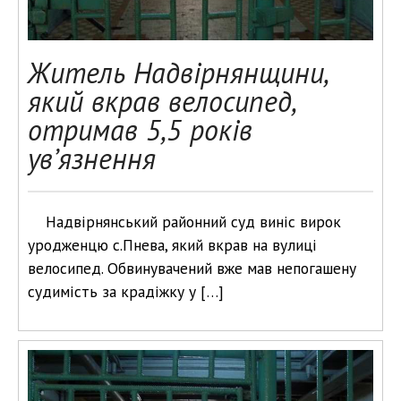
Житель Надвірнянщини,
який вкрав велосипед,
отримав 5,5 років
ув’язнення
Надвірнянський районний суд виніс вирок
уродженцю с.Пнева, який вкрав на вулиці
велосипед. Обвинувачений вже мав непогашену
судимість за крадіжку у […]