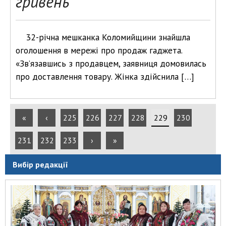
гривень
32-річна мешканка Коломийщини знайшла
оголошення в мережі про продаж гаджета.
«Зв’язавшись з продавцем, заявниця домовилась
про доставлення товару. Жінка здійснила […]
«
‹
225
226
227
228
229
230
231
232
233
›
»
Вибір редакції