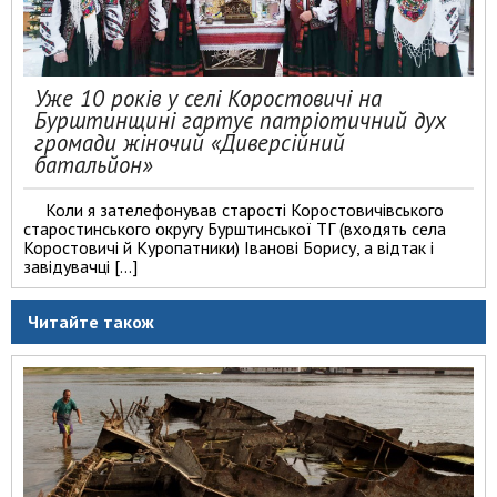
Уже 10 років у селі Коростовичі на
Бурштинщині гартує патріотичний дух
громади жіночий «Диверсійний
батальйон»
Коли я зателефонував старості Коростовичівського
старостинського округу Бурштинської ТГ (входять села
Коростовичі й Куропатники) Іванові Борису, а відтак і
завідувачці […]
Читайте також