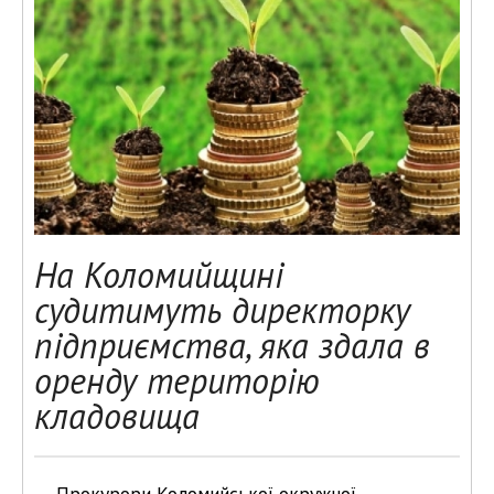
На Коломийщині
судитимуть директорку
підприємства, яка здала в
оренду територію
кладовища
Прокурори Коломийської окружної