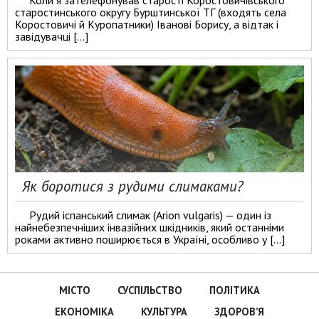
Коли я зателефонував старості Коростовичівського
старостинського округу Бурштинської ТГ (входять села
Коростовичі й Куропатники) Іванові Борису, а відтак і
завідувачці […]
Як боротися з рудими слимаками?
Рудий іспанський слимак (Arion vulgaris) — один із
найнебезпечніших інвазійних шкідників, який останніми
роками активно поширюється в Україні, особливо у […]
МІСТО
СУСПІЛЬСТВО
ПОЛІТИКА
ЕКОНОМІКА
КУЛЬТУРА
ЗДОРОВ’Я