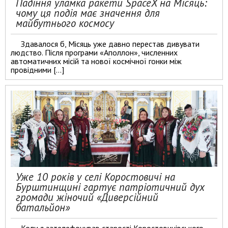
Падіння уламка ракети SpaceX на Місяць:
чому ця подія має значення для
майбутнього космосу
Здавалося б, Місяць уже давно перестав дивувати
людство. Після програми «Аполлон», численних
автоматичних місій та нової космічної гонки між
провідними […]
Уже 10 років у селі Коростовичі на
Бурштинщині гартує патріотичний дух
громади жіночий «Диверсійний
батальйон»