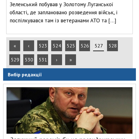
Зеленський побував у Золотому Луганської
області, де заплановано розведення військ, і
поспілкувався там із ветеранами АТО та […]
«
‹
523
524
525
526
527
528
529
530
531
›
»
Вибір редакції