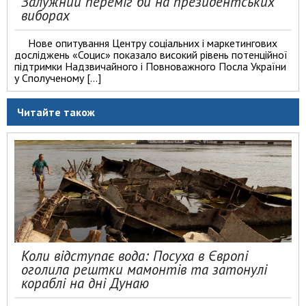
Залужний переміг би на президентських
виборах
Нове опитування Центру соціальних і маркетингових
досліджень «Социс» показало високий рівень потенційної
підтримки Надзвичайного і Повноважного Посла України
у Сполученому […]
Читайте також
Коли відступає вода: Посуха в Європі
оголила рештки мамонтів та затонулі
кораблі на дні Дунаю