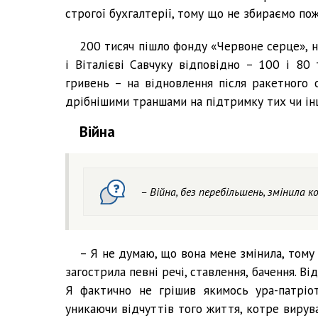
строгої бухгалтерії, тому що не збираємо по
200 тисяч пішло фонду «Червоне серце», 
і Віталієві Савчуку відповідно – 100 і 80 
гривень – на відновлення після ракетного 
дрібнішими траншами на підтримку тих чи ін
Війна
– Війна, без перебільшень, змінила к
– Я не думаю, що вона мене змінила, тому 
загострила певні речі, ставлення, бачення. Ві
Я фактично не грішив якимось ура-патріо
уникаючи відчуттів того життя, котре вирува