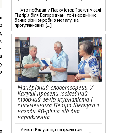
Хто побував у Парку історії землі у селі
Підгір’я біля Богородчан, той неодмінно
в
бачив різні вироби з металу: на
а
прогулянкових […]
,
,
.
а
у
і
Мандрівний словотворець. У
Калуші провели ювілейний
творчий вечір журналіста і
письменника Петра Шевчука з
нагоди 80-річчя від дня
народження
У місті Калуші під патронатом
о