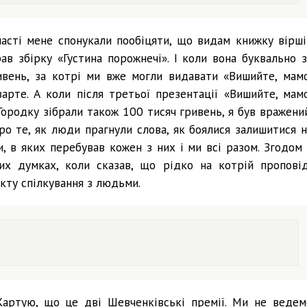
ласті мене спонукали пообіцяти, що видам книжку вірші
ав збірку «Густина порожнечі». І коли вона буквально з
ивень, за котрі ми вже могли видавати «Вишийте, мамо
арте. А коли після третьої презентації «Вишийте, мамо
Городку зібрали також 100 тисяч гривень, я був вражений
про те, як люди прагнули слова, як боялися залишитися н
и, в яких перебував кожен з них і ми всі разом. Згодом 
х думках, коли сказав, що рідко на котрій проповід
кту спілкування з людьми.
Жартую, що це дві Шевченківські премії. Ми не ведем