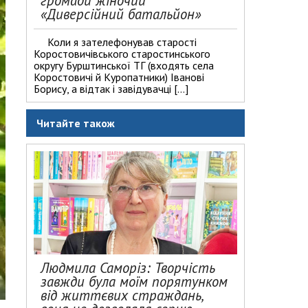
громади жіночий
«Диверсійний батальйон»
Коли я зателефонував старості
Коростовичівського старостинського
округу Бурштинської ТГ (входять села
Коростовичі й Куропатники) Іванові
Борису, а відтак і завідувачці […]
Читайте також
Людмила Саморіз: Творчість
завжди була моїм порятунком
від життєвих страждань,