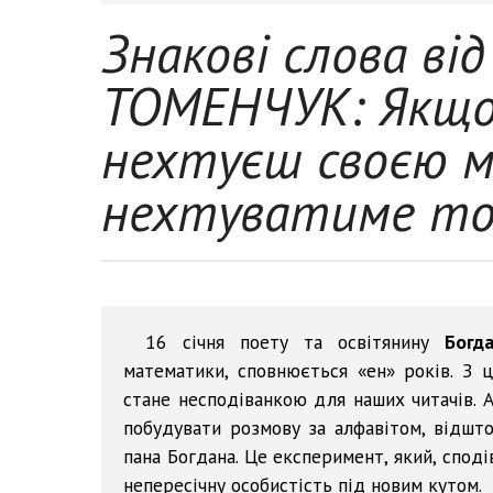
Знакові слова від
ТОМЕНЧУК: Якщо 
нехтуєш своєю м
нехтуватиме т
16 січня поету та освітянину
Богд
математики, сповнюється «ен» років. З ц
стане несподіванкою для наших читачів. А
побудувати розмову за алфавітом, відшто
пана Богдана. Це експеримент, який, споді
непересічну особистість під новим кутом.