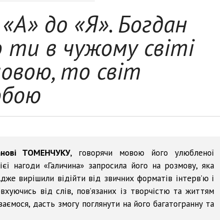
 «А» до «Я». Богдан
ти в чужому світі
овою, то світ
обою
анові ТОМЕНЧУКУ
, говорячи мовою його улюбленої
ієї нагоди «Галичина» запросила його на розмову, яка
дже вирішили відійти від звичних форматів інтерв’ю і
вхуючись від слів, пов’язаних із творчістю та життям
ваємося, дасть змогу поглянути на його багатогранну та