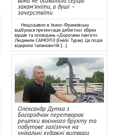
вона не дозволяла серцю
закам’яніти, а душі –
зачерствіти
Нещодавно в Івано-Франківську
відбулася презентація дебютної збірки
віршів та оповідань «Дорогами пам’яті»
Людмили САМОРІЗ (Емілії Турак). Ця подія
відкрила талановитій […]
Олександр Дутка з
Богородчан перетворює
рештки воєнного брухту та
побутове залізяччя на
унікальні художні витвори