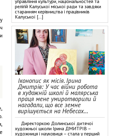
управління культури, національностей та
релігій Калуської міської ради та завдяки
старанням керівництва і працівників
Калуської […]
у
ч
и
Іконопис як місія. Ірина
Дмитрів: У час війни робота
в художній школі й малярська
праця мене умиротворили й
нагадали, що все земне
,
вирішується на Небесах…
о.
Директоркою Долинської дитячої
,
художньої школи Ірина ДМИТРІВ –
е
художниця і науковиця – стала у перший