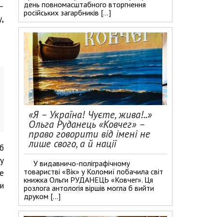
день повномасштабного вторгнення
–
російських загарбників […]
,
«Я – Україна! Чуєте, жива!..»
Ольга Руданець «Ковчег» –
право говорити від імені не
лише свого, а й нації
б
у
У видавничо-поліграфічному
товаристві «Вік» у Коломиї побачила світ
е
книжка Ольги РУДАНЕЦЬ «Ковчег». Ця
и
розлога антологія віршів могла б вийти
друком […]