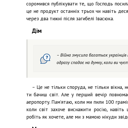
соромився публікувати те, що Господь посил
це не продукт останніх трьох чи навіть деся
через два тижні після загибелі Івасюка.
Дім
– Війна змусила багатьох українців
одразу спадає на думку, коли ви чує
– Це не тільки споруда, не тільки вікна, н
ти бачиш світ. Але у перший вечір повном
аеропорту. Пам’ятаю, коли ми пили 100 грамі
коли світ захоче виснажити росію, навіть
робіть як хочете, але ми з мамою нікуди звід