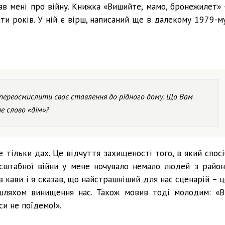
ав мені про війну. Книжка «Вишийте, мамо, бронежилет» 
ти років. У ній є вірш, написаний ще в далекому 1979-му
 переосмислити своє ставлення до рідного дому. Що Вам
те слово «дім»?
е тільки дах. Це відчуття захищеності того, в який спосі
асштабної війни у мене ночувало немало людей з район
в кави і я сказав, що найстрашніший для нас сценарій – ц
 шляхом винищення нас. Також мовив тоді молодим: «В
си не поїдемо!».