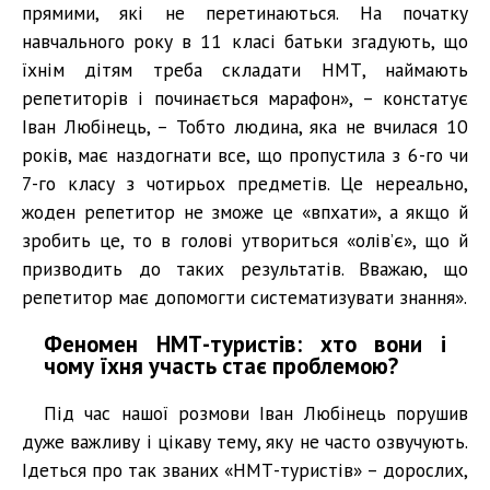
прямими, які не перетинаються. На початку
навчального року в 11 класі батьки згадують, що
їхнім дітям треба складати НМТ, наймають
репетиторів і починається марафон», – констатує
Іван Любінець, – Тобто людина, яка не вчилася 10
років, має наздогнати все, що пропустила з 6-го чи
7-го класу з чотирьох предметів. Це нереально,
жоден репетитор не зможе це «впхати», а якщо й
зробить це, то в голові утвориться «олів’є», що й
призводить до таких результатів. Вважаю, що
репетитор має допомогти систематизувати знання».
Феномен НМТ-туристів: хто вони і
чому їхня участь стає проблемою?
Під час нашої розмови Іван Любінець порушив
дуже важливу і цікаву тему, яку не часто озвучують.
Ідеться про так званих «НМТ-туристів» – дорослих,