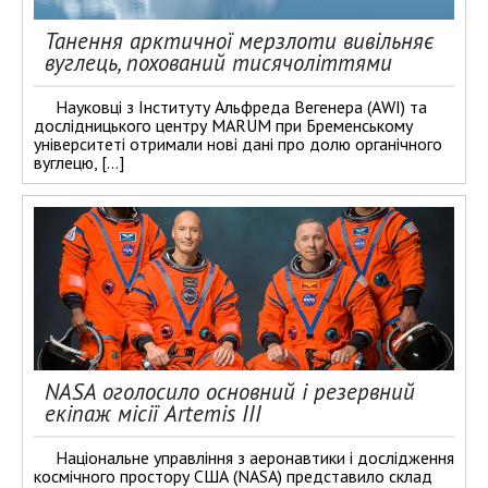
Танення арктичної мерзлоти вивільняє
вуглець, похований тисячоліттями
Науковці з Інституту Альфреда Вегенера (AWI) та
дослідницького центру MARUM при Бременському
університеті отримали нові дані про долю органічного
вуглецю, […]
NASA оголосило основний і резервний
екіпаж місії Artemis III
Національне управління з аеронавтики і дослідження
космічного простору США (NASA) представило склад