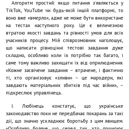
Алгоритм простий: якщо питання з’являється у
TikTok, YouTube чи будь-якій іншій платформі, то
воно вже «вмерло», адже не може бути використане
на тестах наступного року. Це є величезною
втратою якості завдань та рівності умов для всіх
учасників процесу. Мій співрозмовник наголошує,
що написати рівноцінні тестові завдання дуже
складно, особливо коли їх потрібно так багато, і
саме тому важливо захищати їх від оприлюднення.
«Кожне засвічене завдання – втрачене, і фактично
ті, хто організовує «зливи» – це мародери, які
завдають матеріальних збитків під час війни», –
підкреслює управлінець.
І. Любінець констатує, що українське
законодавство поки не передбачає покарань за такі
дії, що значно ускладнює боротьбу з цим явищем.
«Особливо боляче, що серед тих, хто поширює