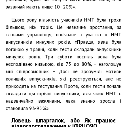
зазвичай мають лише 10–20%».
Цього року кількість учасників НМТ була трохи
більшою, ніж торік. Це незначне зростання, за
словами управлінця, пов’язане з участю в НМТ
випускників минулих років. «Правда, явка була
поганою у травні, коли тести складали випускники
минулих років. Три суботи поспіль вона була
несподівано низькою, від 75 до 80%, – наголошує
мій співрозмовник. – Досі не зрозумілі мотиви
колишніх випускників, які реєструються, але не
приходять на тестування. Проте, коли тести почали
складати цьогорічні випускники, для яких НМТ є
надзвичайно важливим, явка значно зросла і
становила 93-95%».
Ловець шпаргалок, або Як працює
відеоспостереження у ІФРЦОЯО