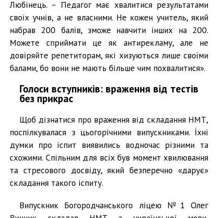
Любінець. – Педагог має хвалитися результатами
своїх учнів, а не власними. Не кожен учитель, який
набрав 200 балів, зможе навчити інших на 200.
Можете сприймати це як антирекламу, але не
довіряйте репетиторам, які хизуються лише своїми
балами, бо вони не мають більше чим похвалитися».
Голоси вступників: враження від тестів
без прикрас
Щоб дізнатися про враження від складання НМТ,
поспілкувалася з цьогорічними випускниками. Їхні
думки про іспит виявились водночас різними та
схожими. Спільним для всіх був момент хвилювання
та стресового досвіду, який безперечно «дарує»
складання такого іспиту.
Випускник Богородчанського ліцею №1 Олег
Винник складав НМТ з української мови,