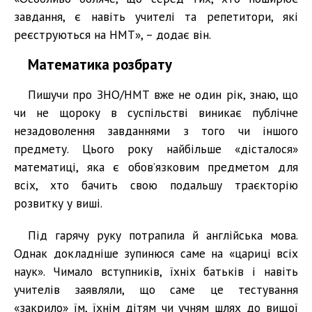
завдання, є навіть учителі та репетитори, які
реєструються на НМТ», – додає він.
Математика розбрату
Пишучи про ЗНО/НМТ вже не один рік, знаю, що
чи не щороку в суспільстві виникає публічне
незадоволення завданнями з того чи іншого
предмету. Цього року найбільше «дісталося»
математиці, яка є обов’язковим предметом для
всіх, хто бачить свою подальшу траєкторію
розвитку у виші.
Під гарячу руку потрапила й англійська мова.
Однак докладніше зупинюся саме на «цариці всіх
наук». Чимало вступників, їхніх батьків і навіть
учителів заявляли, що саме це тестування
«закрило» їм, їхнім дітям чи учням шлях до вищої