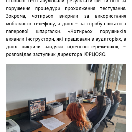
основної сесії анулювали результати шести осіб за
порушення процедури проходження тестування.
Зокрема, чотирьох викрили за використання
мобільного телефону, а двох – за спробу списати з
паперової шпаргалки. «Чотирьох порушників
виявили інструктори, які працювали в аудиторіях, а
двох викрили завдяки відеоспостереженню», –
розповідає заступник директора ІФРЦОЯО.