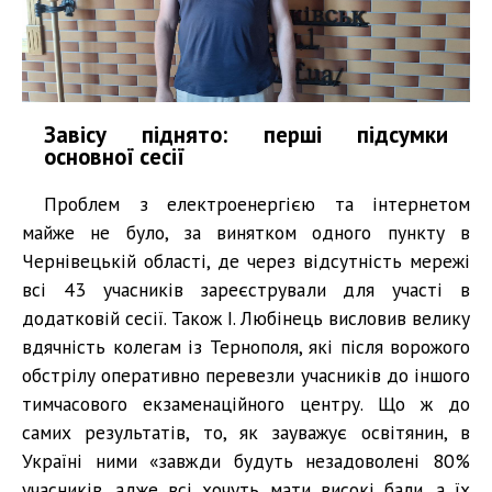
Завісу піднято: перші підсумки
основної сесії
Проблем з електроенергією та інтернетом
майже не було, за винятком одного пункту в
Чернівецькій області, де через відсутність мережі
всі 43 учасників зареєстрували для участі в
додатковій сесії. Також І. Любінець висловив велику
вдячність колегам із Тернополя, які після ворожого
обстрілу оперативно перевезли учасників до іншого
тимчасового екзаменаційного центру. Що ж до
самих результатів, то, як зауважує освітянин, в
Україні ними «завжди будуть незадоволені 80%
учасників, адже всі хочуть мати високі бали, а їх