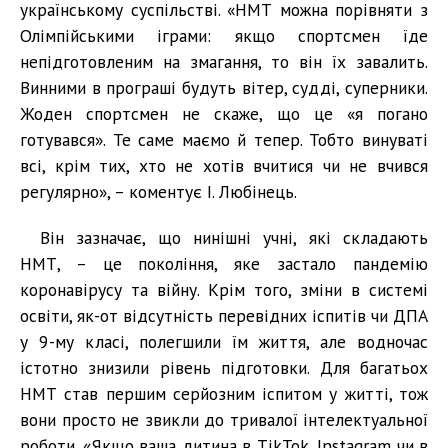
українському суспільстві. «НМТ можна порівняти з
Олімпійськими іграми: якщо спортсмен їде
непідготовленим на змагання, то він їх завалить.
Винними в програші будуть вітер, судді, суперники.
Жоден спортсмен не скаже, що це «я погано
готувався». Те саме маємо й тепер. Тобто винуваті
всі, крім тих, хто не хотів вчитися чи не вчився
регулярно», – коментує І. Любінець.
Він зазначає, що нинішні учні, які складають
НМТ, – це покоління, яке застало пандемію
коронавірусу та війну. Крім того, зміни в системі
освіти, як-от відсутність перевідних іспитів чи ДПА
у 9-му класі, полегшили їм життя, але водночас
істотно знизили рівень підготовки. Для багатьох
НМТ став першим серйозним іспитом у житті, тож
вони просто не звикли до тривалої інтелектуальної
роботи. «Якщо ваша дитина в TikTok, Instagram чи в