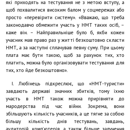
які приходять на тестування не з метою вступу, а
щоб похвалитися високим балом у соцмережах або
просто «перевірити систему». «Вважаю, що треба
законодавчо обмежити участь у НМТ таких осіб, –
каже він. – Найправильніше було б, якби кожен
учасник мав право раз у житті безкоштовно скласти
НМТ, а за наступні сплачував певну суму. При цьому
плата має бути такою, щоб за рахунок тих, хто
платить, можна було організовувати тестування для
тих, хто йде безкоштовно».
І. Любінець підкреслює, що «НМТ-туристи»
завдають державі значних збитків, тому їхню
участь в НМТ також можна прирівняти до
мародерства під час війни. Зокрема, вони
збільшують кількість учасників, а це тягне за собою
більшу кількість днів тестувань, завдань,
аудиторій, комп’ютерів, а також більше залучення