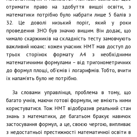
отримати право на здобуття вищої освіти, з
математики потрібно було набрати лише 5 балів з
32. Це доволі низький поріг, який у роки
проведення ЗНО був значно вищим. Він додає, що
чимало скаржників на складність тесту замовчують
важливий нюанс: кожен учасник НМТ мав доступ до
трьох сторінок формату А4 з необхідними
математичними формулами – від тригонометричних
до формул площі, об’ємів і логарифмів. Тобто, вчити
їх напам’ять було не потрібно.
За словами управлінця, проблема в тому, що
багато учнів, маючи готові формули, не вміють ними
користуватися. Тож НМТ відобразив реальний стан
знань з математики, де багатьом бракує навичок
застосування формул, а це, своєю чергою, випливає
з недостатньої престижності математичної освіти в