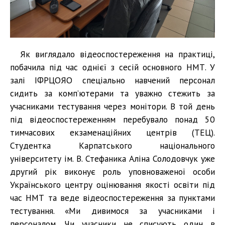
Як виглядало відеоспостереження на практиці,
побачила під час однієї з сесій основного НМТ. У
залі ІФРЦОЯО спеціально навчений персонал
сидить за комп’ютерами та уважно стежить за
учасниками тестування через монітори. В той день
під відеоспостереженням перебувало понад 50
тимчасових екзаменаційних центрів (ТЕЦ).
Студентка Карпатського національного
університету ім. В. Стефаника Аліна Солодовчук уже
другий рік виконує роль уповноваженої особи
Українського центру оцінювання якості освіти під
час НМТ та веде відеоспостереження за пунктами
тестування. «Ми дивимося за учасниками і
персоналом. Чи учасники не списують один в