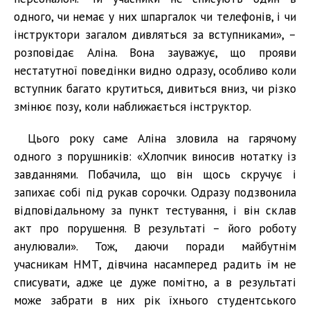
одного, чи немає у них шпаргалок чи телефонів, і чи
інструктори загалом дивляться за вступниками», –
розповідає Аліна. Вона зауважує, що прояви
нестатутної поведінки видно одразу, особливо коли
вступник багато крутиться, дивиться вниз, чи різко
змінює позу, коли наближається інструктор.
Цього року саме Аліна зловила на гарячому
одного з порушників: «Хлопчик виносив нотатку із
завданнями. Побачила, що він щось скручує і
запихає собі під рукав сорочки. Одразу подзвонила
відповідальному за пункт тестування, і він склав
акт про порушення. В результаті – його роботу
анулювали». Тож, даючи поради майбутнім
учасникам НМТ, дівчина насамперед радить їм не
списувати, адже це дуже помітно, а в результаті
може забрати в них рік їхнього студентського