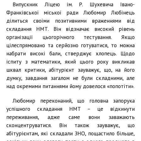
Випускник Ліцею ім. Р. Шухевича Івано-
Франківської міської ради Любомир Любінець
ділиться своїми позитивними враженнями від
складання НМТ. Він відзначає високий рівень
організації цьогорічного тестування. Якщо
цілеспрямовано та серйозно готуватися, то можна
набрати високі бали, стверджує хлопець. Щодо
іспиту з математики, який цього року викликав
шквал критики, абітурієнт зауважує, що, на його
думку, завдання загалом не були складними, але
над окремими питаннями йому довелося «попотіти».
Любомир переконаний, що головна запорука
успішного складання НМТ – це відкинути
переживання, адже саме вони заважають
сконцентруватися. Він також зауважує, що
абітурієнтам, які складали ЗНО, пощастило більше,