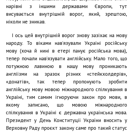
нарівні з іншими державами Європи, тут
висувається внутрішній ворог, який, зрештою,
ніколи не зникав.
І ось цей внутрішній ворог знову зазіхає на мову
народу. То віками нав’язували Україні російську
мову (хоча й нині в етері панує російська мова),
тепер почали нав’язувати англійську. Мало того, що
потужною лавиною в нашу мову проникають
англіїзми на зразок різних «стейкхолдерів»,
«донатів», так тепер пропонують зробити
англійську мову мовою міжнародного спілкування в
Україні, тим самим ігноруючи закон про мови, в
якому записано, що мовою міжнародного
спілкування в Україні є державна українська мова.
Президент у День Конституції України вносить у
Верховну Раду проєкт закону саме про такий статус