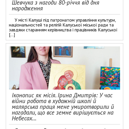
Шевчука з нагоди 80-річчя від дня
народження
У місті Калуші під патронатом управління культури,
національностей та релігій Калуської міської ради та
завдяки старанням керівництва і працівників Калуської
[…]
Іконопис як місія. Ірина Дмитрів: У час
війни робота в художній школі й
малярська праця мене умиротворили й
нагадали, що все земне вирішується на
Небесах…