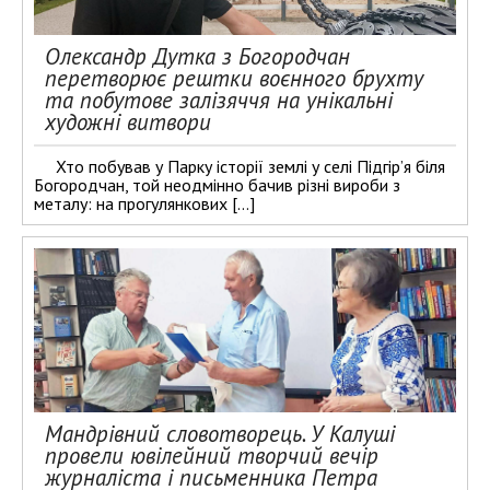
Олександр Дутка з Богородчан
перетворює рештки воєнного брухту
та побутове залізяччя на унікальні
художні витвори
Хто побував у Парку історії землі у селі Підгір’я біля
Богородчан, той неодмінно бачив різні вироби з
металу: на прогулянкових […]
Мандрівний словотворець. У Калуші
провели ювілейний творчий вечір
журналіста і письменника Петра