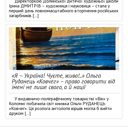
Директоркою Долинської дитячої художньої школи
Ірина ДМИТРІВ – художниця і науковиця – стала у
перший день повномасштабного вторгнення російських
загарбників […]
«Я – Україна! Чуєте, жива!..» Ольга
Руданець «Ковчег» – право говорити від
імені не лише свого, а й нації
У видавничо-поліграфічному товаристві «Вік» у
Коломиї побачила світ книжка Ольги РУДАНЕЦЬ
«Ковчег». Ця розлога антологія віршів могла б вийти
друком […]