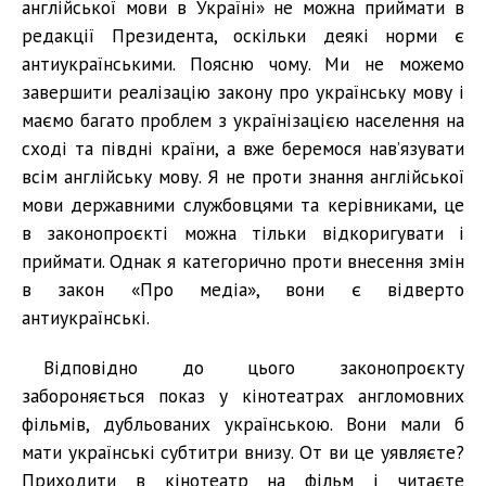
англійської мови в Україні» не можна приймати в
редакції Президента, оскільки деякі норми є
антиукраїнськими. Поясню чому. Ми не можемо
завершити реалізацію закону про українську мову і
маємо багато проблем з українізацією населення на
сході та півдні країни, а вже беремося нав’язувати
всім англійську мову. Я не проти знання англійської
мови державними службовцями та керівниками, це
в законопроєкті можна тільки відкоригувати і
приймати. Однак я категорично проти внесення змін
в закон «Про медіа», вони є відверто
антиукраїнські.
Відповідно до цього законопроєкту
забороняється показ у кінотеатрах англомовних
фільмів, дубльованих українською. Вони мали б
мати українські субтитри внизу. От ви це уявляєте?
Приходити в кінотеатр на фільм і читаєте