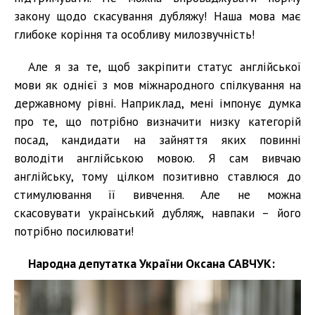
закону щодо скасування дубляжу! Наша мова має
глибоке коріння та особливу милозвучність!
Але я за те, щоб закріпити статус англійської
мови як однієї з мов міжнародного спілкування на
державному рівні. Наприклад, мені імпонує думка
про те, що потрібно визначити низку категорій
посад, кандидати на зайняття яких повинні
володіти англійською мовою. Я сам вивчаю
англійську, тому цілком позитивно ставлюся до
стимулювання її вивчення. Але не можна
скасовувати український дубляж, навпаки – його
потрібно посилювати!
Народна депутатка України Оксана САВЧУК: