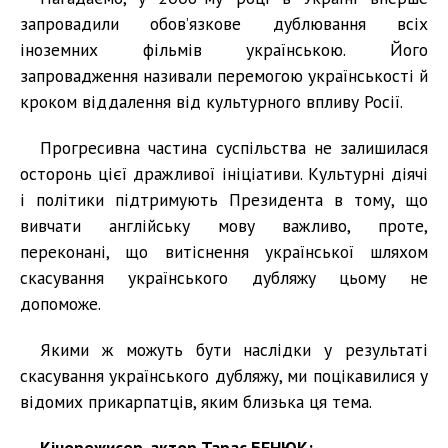
запровадили обов’язкове дублювання всіх
іноземних фільмів українською. Його
запровадження називали перемогою українськості й
кроком віддалення від культурного впливу Росії.
Прогресивна частина суспільства не залишилася
осторонь цієї дражливої ініціативи. Культурні діячі
і політики підтримують Президента в тому, що
вивчати англійську мову важливо, проте,
переконані, що витіснення української шляхом
скасування українського дубляжу цьому не
допоможе.
Якими ж можуть бути наслідки у результаті
скасування українського дубляжу, ми поцікавилися у
відомих прикарпатців, яким близька ця тема.
Кінорежисер, актор Тарас БЕНЮК: