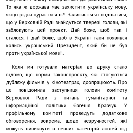
То яка ж держава має захистити українську мову,
якщо рідна цурається її?!. Залишається сподіватися,
що у Верховній Раді знайдуться тверезі голови, які
заблокують цей проєкт. Дай Боже, щоб так і
сталося, і дай Боже, щоб в Україні таки появився
колись український Президент, який би не був
проти української мови!..
Коли ми готували матеріал до друку стало
відомо, що норми законопроєкту, які стосуються
дубляжу фільмів у кінотеатрах, доопрацюють. Про
це повідомила заступниця голови комітету
Верховної Ради з питань гуманітарної та
інформаційної політики Євгенія Кравчук. У
профільному комітеті проведуть додаткове
обговорення, зокрема, щодо незручностей, які
можуть виникнути в певних категорій людей під