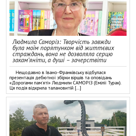
Людмила Саморіз: Творчість завжди
була моїм порятунком від життєвих
страждань, вона не дозволяла серцю
закам’яніти, а душі – зачерствіти
Нещодавно в Івано-Франківську відбулася
презентація дебютної збірки віршів та оповідань
«Дорогами пам’яті» Людмили САМОРІЗ (Емілії Турак).
Ця подія відкрила талановитій […]