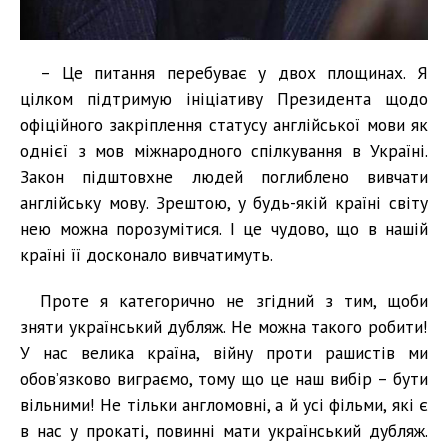
– Це питання перебуває у двох площинах. Я
цілком підтримую ініціативу Президента щодо
офіційного закріплення статусу англійської мови як
однієї з мов міжнародного спілкування в Україні.
Закон підштовхне людей поглиблено вивчати
англійську мову. Зрештою, у будь-якій країні світу
нею можна порозумітися. І це чудово, що в нашій
країні її досконало вивчатимуть.
Проте я категорично не згідний з тим, щоби
зняти український дубляж. Не можна такого робити!
У нас велика країна, війну проти рашистів ми
обов’язково виграємо, тому що це наш вибір – бути
вільними! Не тільки англомовні, а й усі фільми, які є
в нас у прокаті, повинні мати український дубляж.