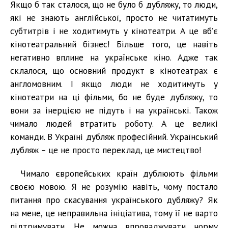
Якщо б так сталося, що не було б дубляжу, то люди,
які не знають англійської, просто не читатимуть
субтитрів і не ходитимуть у кінотеатри. А це вб’є
кінотеатральний бізнес! Більше того, це навіть
негативно вплине на українське кіно. Адже так
склалося, що основний продукт в кінотеатрах є
англомовним. І якщо люди не ходитимуть у
кінотеатри на ці фільми, бо не буде дубляжу, то
вони за інерцією не підуть і на українські. Також
чимало людей втратить роботу. А це великі
команди. В Україні дубляж професійний. Український
дубляж – це не просто переклад, це мистецтво!
Чимало європейських країн дублюють фільми
своєю мовою. Я не розумію навіть, чому постало
питання про скасування українського дубляжу? Як
на мене, це неправильна ініціатива, тому її не варто
підтримувати. Не можна впроваджувати норму