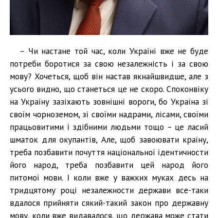
– Чи настане той час, коли Україні вже не буде
потреби боротися за свою незалежність і за свою
мову? Хочеться, щоб він настав якнайшвидше, але з
усього видно, що станеться це не скоро. Споконвіку
на Україну зазіхають зовнішні вороги, бо Україна зі
своїм чорноземом, зі своїми надрами, лісами, своїми
працьовитими і здібними людьми тощо – це ласий
шматок для окупантів, Але, щоб завоювати країну,
треба позбавити почуття національної ідентичности
його народ, треба позбавити цей народ його
питомої мови. І коли вже у важких муках десь на
тридцятому році незалежности держави все-таки
вдалося прийняти сякий-такий закон про державну
мову, коли вже видавалося, що держава може стати