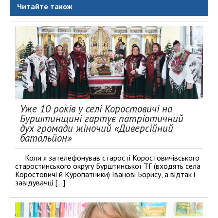
Читайте також
Уже 10 років у селі Коростовичі на
Бурштинщині гартує патріотичний
дух громади жіночий «Диверсійний
батальйон»
Коли я зателефонував старості Коростовичівського
старостинського округу Бурштинської ТГ (входять села
Коростовичі й Куропатники) Іванові Борису, а відтак і
завідувачці […]