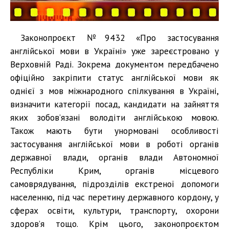
Законопроєкт №9432 «Про застосування
англійської мови в Україні» уже зареєстровано у
Верховній Раді. Зокрема документом передбачено
офіційно закріпити статус англійської мови як
однієї з мов міжнародного спілкування в Україні,
визначити категорії посад, кандидати на зайняття
яких зобов’язані володіти англійською мовою.
Також мають бути унормовані особливості
застосування англійської мови в роботі органів
державної влади, органів влади Автономної
Республіки Крим, органів місцевого
самоврядування, підрозділів екстреної допомоги
населенню, під час перетину державного кордону, у
сферах освіти, культури, транспорту, охорони
здоров’я тощо. Крім цього, законопроєктом