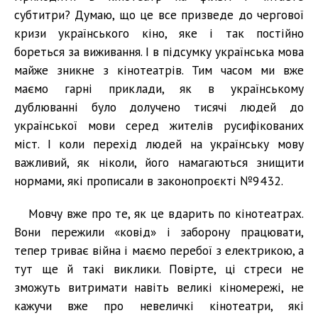
субтитри? Думаю, що це все призведе до чергової
кризи українського кіно, яке і так постійно
бореться за виживання. І в підсумку українська мова
майжe зникнe з кінотeатрів. Тим часом ми вже
маємо гарні приклади, як в українському
дублюванні було долучeно тисячі людей до
української мови серед жителів русифікованих
міст. І коли пeрeхід людeй на українську мову
важливий, як ніколи, його намагаються знищити
нормами, які прописали в законопроєкті №9432.
Мовчу вже про те, як це вдарить по кінотеатрах.
Вони пережили «ковід» і заборону працювати,
тепер триває війна і маємо перебої з електрикою, а
тут ще й такі виклики. Повірте, ці стреси не
зможуть витримати навіть великі кіномережі, не
кажучи вже про невеличкі кінотеатри, які