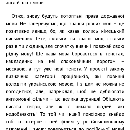
англійської мови.
Отже, знову будуть потоптані права державної
мови. Не заперечуємо, що знання різних мов – це
позитивне явище, бо, як казав колись німецький
письменник Ґете, скільки ти знаєш мов, стільки
разів ти людина, але спочатку вивчи і поважай свою
рідну мову! Ще наша мова борсається в тенетах,
накладених на неї споконвічним ворогом –
москвою, а тут уже нові тенета. У проєкті закону
визначено категорії працівників, які повинні
володіти українською мовою, і з цим не можна не
погодитися, але, наприклад, щоб не дублювати
англомовні фільми – це велика дурниця! Обіцяють
писати титри, але ж є чимало людей, які
недобачають! То той чи інший пенсіонер знайде
собі в інтернеті цей фільм у російськомовному
озвученні і знову повернеться до російської мови!