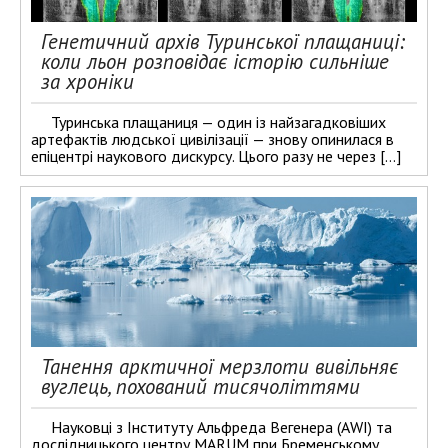
Генетичний архів Туринської плащаниці:
коли льон розповідає історію сильніше
за хроніки
Туринська плащаниця — один із найзагадковіших
артефактів людської цивілізації — знову опинилася в
епіцентрі наукового дискурсу. Цього разу не через […]
Танення арктичної мерзлоти вивільняє
вуглець, похований тисячоліттями
Науковці з Інституту Альфреда Вегенера (AWI) та
дослідницького центру MARUM при Бременському