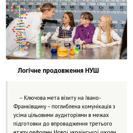
Логічне продовження НУШ
– Ключова мета візиту на Івано-
Франківщину – поглиблена комунікація з
усіма цільовими аудиторіями в межах
підготовки до впровадження третього
етапу реформи Нової української школи