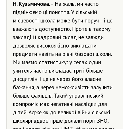
Н. Кузьмичова
. – На жаль, ми часто
підмінюємо ці поняття. У сільській
місцевості школа може бути поруч – і це
вважають доступністю. Проте в такому
закладі її кадровий склад не завжди
дозволяє високоякісно викладати
предмети навіть на рівні базової школи.
Ми маємо статистику: у селах один
учитель часто викладає три і більше
дисциплін. І це не через його власне
бажання, а через неможливість залучити
більше фахівців. Такий управлінський
компроміс має негативні наслідки для
дітей. Адже як до великої війни сільські
школярі вдвоє гірше долали поріг ЗНО,
так і тепер, під час НМТ, фіксуємо схожу