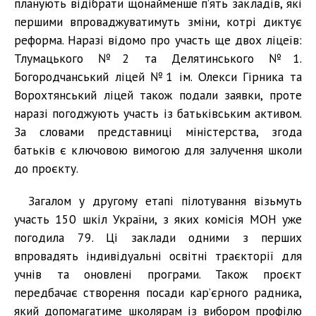
планують відібрати щонайменше п’ять закладів, які
першими впроваджуватимуть зміни, котрі диктує
реформа. Наразі відомо про участь ще двох ліцеїв:
Тлумацького №2 та Делятинського №1.
Богородчанський ліцей №1 ім. Олекси Гірника та
Ворохтянський ліцей також подали заявки, проте
наразі погоджують участь із батьківським активом.
За словами представниці міністерства, згода
батьків є ключовою вимогою для залучення школи
до проєкту.
Загалом у другому етапі пілотування візьмуть
участь 150 шкіл України, з яких комісія МОН уже
погодила 79. Ці заклади одними з перших
впровадять індивідуальні освітні траєкторії для
учнів та оновлені програми. Також проєкт
передбачає створення посади кар’єрного радника,
який допомагатиме школярам із вибором профілю