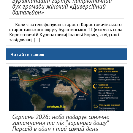
Бурштинщині гартує патріотичний
дух громади жіночий «Диверсійний
батальйон»
Коли я зателефонував старості Коростовичівського
старостинського округу Бурштинської ТГ (входять села
Коростовичі й Куропатники) Іванові Борису, а відтак і
завідувачці […]
Читайте також
Серпень 2026: небо подарує сонячне
затемнення та пік “зоряного дощу”
Персеїд в один і той самий день