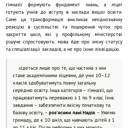
гімназії формують фундамент знань, а ліцеї
готують учнів до вступу в заклади вищої освіти.
Саме ця трансформація викликає неоднозначну
реакцію в суспільстві та поширення чуток про
закриття шкіл, які у профільному міністерстві
рішуче спростовують: мова йде про зміну статусу
та спеціалізації закладів, а не про їхню ліквідацію.
«Ідеться лише про те, що частина з них
стане академічними ліцеями, де учні 10–12
класів здобуватимуть повну загальну
середню освіту. Інша категорія – гімназії, що
працюватимуть переважно з 1 по 9 клас. Їхнє
завдання – забезпечити якісну початкову та
базову освіту, –
роз’яснює пані Надія
. – Уявімо
громаду, де є 10 шкіл, що навчають дітей з 1
по 11 клас. Після реформи з них можуть