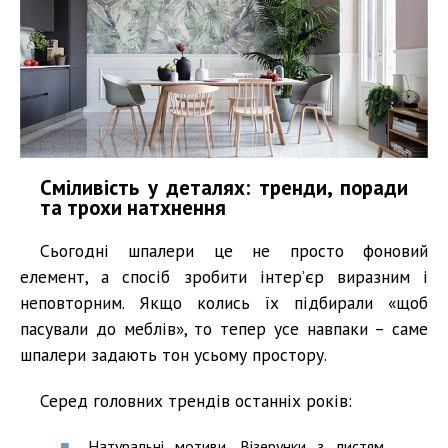
Сміливість у деталях: тренди, поради
та трохи натхнення
Сьогодні шпалери це не просто фоновий
елемент, а спосіб зробити інтер’єр виразним і
неповторним. Якщо колись їх підбирали «щоб
пасували до меблів», то тепер усе навпаки – саме
шпалери задають тон усьому простору.
Серед головних трендів останніх років:
Натуральні мотиви. Візерунки з листям,