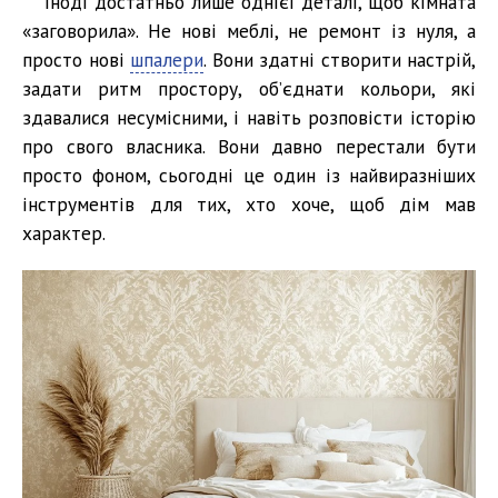
Іноді достатньо лише однієї деталі, щоб кімната
«заговорила». Не нові меблі, не ремонт із нуля, а
просто нові
шпалери
. Вони здатні створити настрій,
задати ритм простору, об’єднати кольори, які
здавалися несумісними, і навіть розповісти історію
про свого власника. Вони давно перестали бути
просто фоном, сьогодні це один із найвиразніших
інструментів для тих, хто хоче, щоб дім мав
характер.