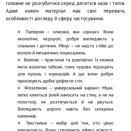
головне не розгубитися серед десятків назв і типів.
Адже кожен матеріал має свої переваги,
особливості догляду й сферу застосування.
Паперові – класика, яка «дихає». Вони
екологічні, недорогі, добре виглядають у
спальнях і дитячих. Мінус – не надто стійкі до
вологи й механічних пошкоджень.
Вінілові – практичні та довговічні. Їх можна
мити вологою губкою, тому чудово підходять
для кухонь і коридорів. А ще вони добре
приховують дрібні дефекти стін.
Флізелінові – універсальний варіант. Міцні,
легко клеяться (клей наносять на стіну, а не на
полотно), не розтягуються й не рвуться.
Виглядають дорого навіть без складних
малюнків.
Текстильні – вибір для тих, хто цінує
елегантність. Вони створюють ефект м’якості,