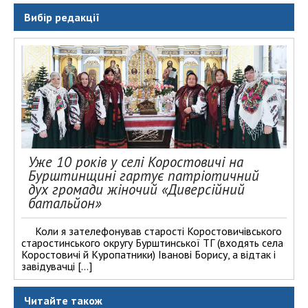
Вибір редакції
Уже 10 років у селі Коростовичі на
Бурштинщині гартує патріотичний
дух громади жіночий «Диверсійний
батальйон»
Коли я зателефонував старості Коростовичівського
старостинського округу Бурштинської ТГ (входять села
Коростовичі й Куропатники) Іванові Борису, а відтак і
завідувачці […]
Читайте також