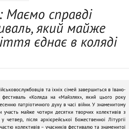
: Маємо справді
иваль, який майже
іття єднає в коляді
ійськовослужбовців та їхніх сімей завершиться в Івано-
 фестиваль «Коляда на «Майзлях», який цього року
есенню патріотичного духу в часі війни. У знаменитому
и участь майже чотири десятки творчих колективів з
у четвер, після архієрейської Божественної Літургії
частю колективів – учасників фестивалю та знаменитої