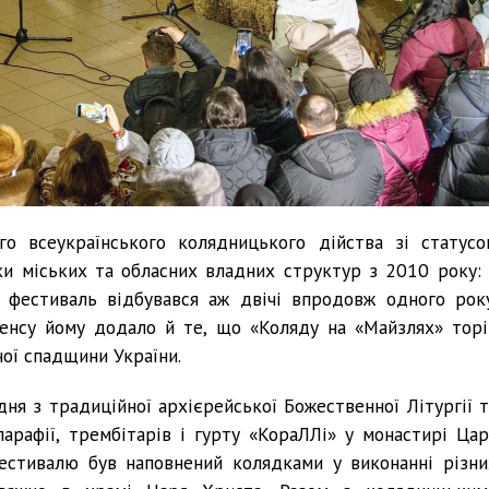
го всеукраїнського колядницького дійства зі статусо
ки міських та обласних владних структур з 2010 року: 
і фестиваль відбувався аж двічі впродовж одного року
сенсу йому додало й те, що «Коляду на «Майзлях» торі
ної спадщини України.
ня з традиційної архієрейської Божественної Літургії т
арафії, трембітарів і гурту «КораЛЛі» у монастирі Цар
естивалю був наповнений колядками у виконанні різни