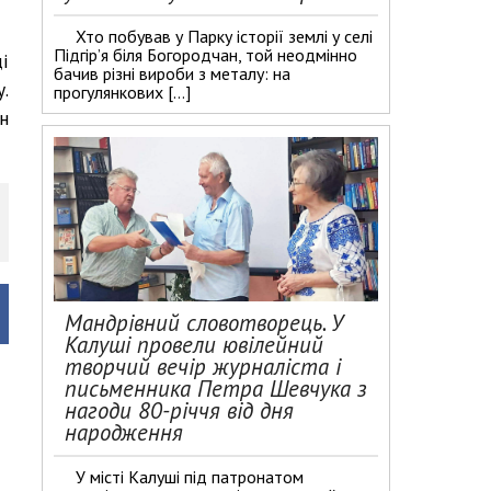
Хто побував у Парку історії землі у селі
Підгір’я біля Богородчан, той неодмінно
і
бачив різні вироби з металу: на
.
прогулянкових […]
н
Мандрівний словотворець. У
Калуші провели ювілейний
творчий вечір журналіста і
письменника Петра Шевчука з
нагоди 80-річчя від дня
народження
У місті Калуші під патронатом