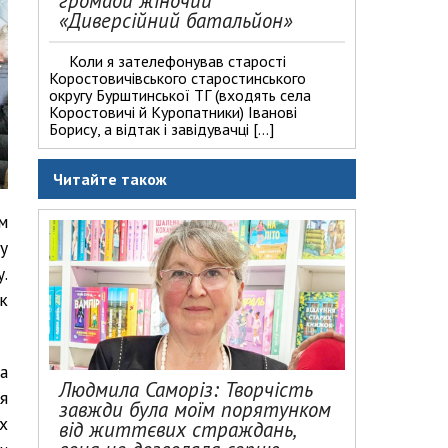
громади жіночий
«Диверсійний батальйон»
Коли я зателефонував старості
Коростовичівського старостинського
округу Бурштинської ТГ (входять села
Коростовичі й Куропатники) Іванові
Борису, а відтак і завідувачці […]
Читайте також
м
у
.
к
а
Людмила Саморіз: Творчість
я
завжди була моїм порятунком
х
від життєвих страждань,