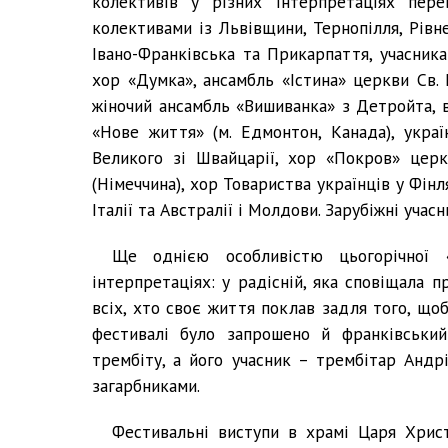
колективів у різних інтерпретаціях пер
колективами із Львівщини, Тернопілля, Рівн
Івано-Франківська та Прикарпаття, учасник
хор «Думка», ансамбль «Істина» церкви Св. 
жіночий ансамбль «Вишиванка» з Детройта, 
«Нове життя» (м. Едмонтон, Канада), укра
Великого зі Швайцарії, хор «Покров» цер
(Німеччина), хор Товариства українців у Фінл
Італії та Австралії і Молдови. Зарубіжні учас
Ще однією особливістю цьогорічної 
інтерпретаціях: у радісній, яка сповіщала 
всіх, хто своє життя поклав задля того, що
фестивалі було запрошено й франківський
трембіту, а його учасник – трембітар Андр
загарбниками.
Фестивальні виступи в храмі Царя Хрис