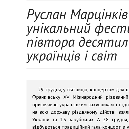
Руслан Марцінків
унікальний фест
півтора десятил
українців і світ
29 грудня, у п’ятницю, концертом для в
Франківську ХV Міжнародний різдвяний
присвячено українським захисникам і підн
на всю державу різдвяному дійстві взял
України та 13 зарубіжних. А 28 грудня, 
відбудеться традиційний гала-концерт з у