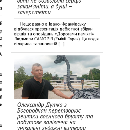
вона не дозволяла серцю
и
закам’яніти, а душі –
з
зачерствіти
–
й
Нещодавно в Івано-Франківську
відбулася презентація дебютної збірки
р
віршів та оповідань «Дорогами пам’яті»
а
Людмили САМОРІЗ (Емілії Турак). Ця подія
відкрила талановитій […]
»
ї,
х
о
в
й
Олександр Дутка з
и
Богородчан перетворює
рештки воєнного брухту та
побутове залізяччя на
х
унікальні художні витвори