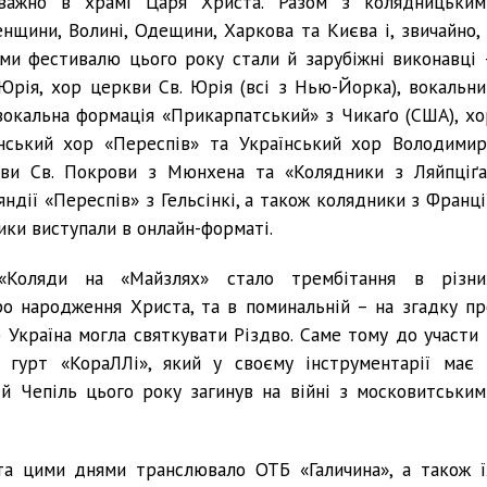
еважно в храмі Царя Христа. Разом з колядницьким
енщини, Волині, Одещини, Харкова та Києва і, звичайно, 
ами фестивалю цього року стали й зарубіжні виконавці 
Юрія, хор церкви Св. Юрія (всі з Нью-Йорка), вокальни
вокальна формація «Прикарпатський» з Чикаґо (США), хо
їнський хор «Переспів» та Український хор Володимир
кви Св. Покрови з Мюнхена та «Колядники з Ляйпціґа
яндії «Переспів» з Гельсінкі, а також колядники з Франці
ники виступали в онлайн-форматі.
«Коляди на «Майзлях» стало трембітання в різни
про народження Христа, та в поминальній – на згадку пр
б Україна могла святкувати Різдво. Саме тому до участи 
 гурт «КораЛЛі», який у своєму інструментарії має 
ій Чепіль цього року загинув на війні з московитським
та цими днями транслювало ОТБ «Галичина», а також ї