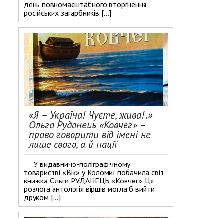
день повномасштабного вторгнення
російських загарбників […]
«Я – Україна! Чуєте, жива!..»
Ольга Руданець «Ковчег» –
право говорити від імені не
лише свого, а й нації
У видавничо-поліграфічному
товаристві «Вік» у Коломиї побачила світ
книжка Ольги РУДАНЕЦЬ «Ковчег». Ця
розлога антологія віршів могла б вийти
друком […]