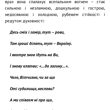
враз вона спалахує всепальним вогнем – стає
сильною і незламною, дошкульною і гострою,
недосяжною і холодною, рубежем стійкості і
редутом духовності:
Десь сміх і гамір, тут – рови,
Там гроші ділять, тут – Вкраїну.
І вкотре знов ідуть на Ви,
І знову клятви: «…до загину…».
Чого, Вітчизно, чи за що
Оті судилища, неслави?
А ми співаєм ні про що,