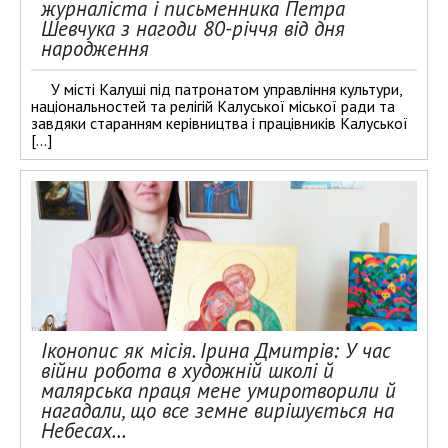
журналіста і письменника Петра
Шевчука з нагоди 80-річчя від дня
народження
У місті Калуші під патронатом управління культури,
національностей та релігій Калуської міської ради та
завдяки старанням керівництва і працівників Калуської
[…]
Іконопис як місія. Ірина Дмитрів: У час
війни робота в художній школі й
малярська праця мене умиротворили й
нагадали, що все земне вирішується на
Небесах…