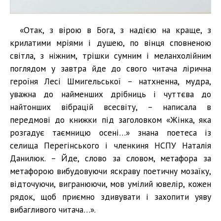
«Отак, з вірою в Бога, з надією на краще, з
крилатими мріями і душею, по вінця сповненою
світла, з ніжним, трішки сумним і меланхолійним
поглядом у завтра йде до свого читача лірична
героїня Лесі Шмигельської – натхненна, мудра,
уважна до найменших дрібниць і чуттєва до
найтонших вібрацій всесвіту, – написала в
передмові до книжки під заголовком «Жінка, яка
розгадує таємницю осені…» знана поетеса із
селища Перегінського і членкиня НСПУ Наталія
Данилюк. – Йде, слово за словом, метафора за
метафорою вибудовуючи яскраву поетичну мозаїку,
відточуючи, вигранюючи, мов умілий ювелір, кожен
рядок, щоб приємно здивувати і захопити уяву
вибагливого читача…».