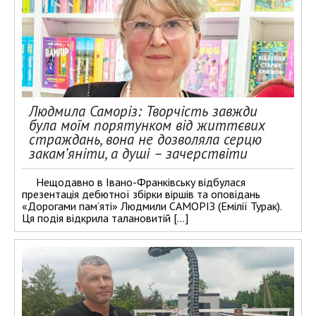
Людмила Саморіз: Творчість завжди
була моїм порятунком від життєвих
страждань, вона не дозволяла серцю
закам’яніти, а душі – зачерствіти
Нещодавно в Івано-Франківську відбулася
презентація дебютної збірки віршів та оповідань
«Дорогами пам’яті» Людмили САМОРІЗ (Емілії Турак).
Ця подія відкрила талановитій […]