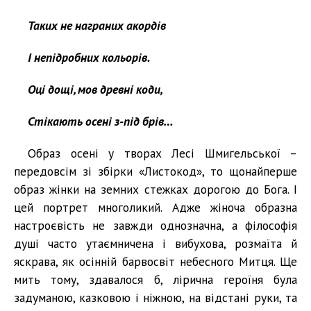
Таких не награних акордів
І непідробних кольорів.
Оці дощі, мов древні коди,
Стікають осені з-під брів…
Образ осені у творах Лесі Шмигельської –
передовсім зі збірки «Листокод», то щонайперше
образ жінки на земних стежках дорогою до Бога. І
цей портрет многоликий. Адже жіноча образна
настроєвість не завжди однозначна, а філософія
душі часто утаємничена і вибухова, розмаїта й
яскрава, як осінній барвосвіт небесного Митця. Ще
мить тому, здавалося б, лірична героїня була
задуманою, казковою і ніжною, на відстані руки, та