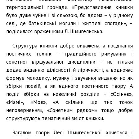
територіальної громади. «Представлення книжки
було дуже чуйне і зі сльозою, бо вдома – у рідному
селі, де батьківські могили і життєві спогади», –
поділилася враженнями Л. Шмигельська.
Структура книжки добре виважена, а поєднання
поетичних технік – традиційного римування і
сонетної віршувальної дисципліни – не тільки
додає виданню цілісності й ліричності, а водночас
формує мелодику, музику і звучання видання не як
збірки поезій, а як єдиного поетичного твору. А
поділ збірки на невеличкі розділи – «Осіннє»,
«Мамі», «Моє», «А скільки ще тих точок
неповернення», «Сонетним рядком» тощо добре
структурують тематичний зміст книжки.
Загалом твори Лесі Шмигельської хочеться і