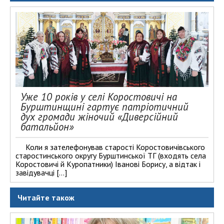
Уже 10 років у селі Коростовичі на
Бурштинщині гартує патріотичний
дух громади жіночий «Диверсійний
батальйон»
Коли я зателефонував старості Коростовичівського
старостинського округу Бурштинської ТГ (входять села
Коростовичі й Куропатники) Іванові Борису, а відтак і
завідувачці […]
Читайте також