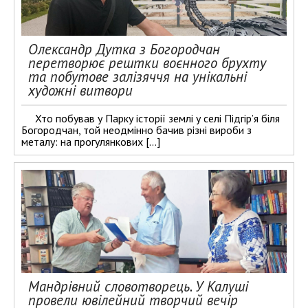
Олександр Дутка з Богородчан
перетворює рештки воєнного брухту
та побутове залізяччя на унікальні
художні витвори
Хто побував у Парку історії землі у селі Підгір’я біля
Богородчан, той неодмінно бачив різні вироби з
металу: на прогулянкових […]
Мандрівний словотворець. У Калуші
провели ювілейний творчий вечір