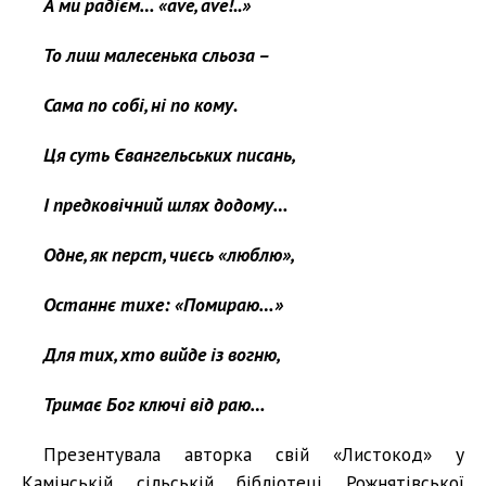
А ми радієм… «ave, ave!..»
То лиш малесенька сльоза –
Сама по собі, ні по кому.
Ця суть Євангельських писань,
І предковічний шлях додому…
Одне, як перст, чиєсь «люблю»,
Останнє тихе: «Помираю…»
Для тих, хто вийде із вогню,
Тримає Бог ключі від раю…
Презентувала авторка свій «Листокод» у
Камінській сільській бібліотеці Рожнятівської