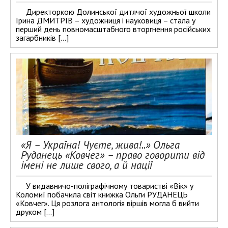
Директоркою Долинської дитячої художньої школи
Ірина ДМИТРІВ – художниця і науковиця – стала у
перший день повномасштабного вторгнення російських
загарбників […]
«Я – Україна! Чуєте, жива!..» Ольга
Руданець «Ковчег» – право говорити від
імені не лише свого, а й нації
У видавничо-поліграфічному товаристві «Вік» у
Коломиї побачила світ книжка Ольги РУДАНЕЦЬ
«Ковчег». Ця розлога антологія віршів могла б вийти
друком […]