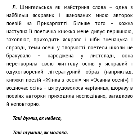
Л. Шмигельська як майстриня слова – одна з
найбільш яскравих і шанованих мною авторок
поезій на Прикарпатті. Більше того – кожна
наступна її поетична книжка мене дивує першиною,
захоплює, приходить яскраво і ніби зненацька. І
справді, теми осені у творчості поетеси ніколи не
бракувало – народжена у листопаді, вона
перетворила свою життєву осінь у яскравий і
одухотворений літературний образ (наприклад,
книжки поезій «Жінка з осені» чи «Осанна осені»). І
водночас осінь – ця рудоволоса чарівниця, щоразу в
поезіях авторки приходила несподівано, загадково
й неповторно.
Такі думки, як небеса,
Такі тумани, як молока.