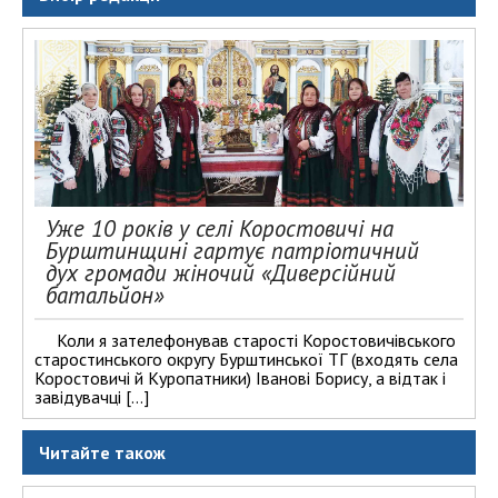
Уже 10 років у селі Коростовичі на
Бурштинщині гартує патріотичний
дух громади жіночий «Диверсійний
батальйон»
Коли я зателефонував старості Коростовичівського
старостинського округу Бурштинської ТГ (входять села
Коростовичі й Куропатники) Іванові Борису, а відтак і
завідувачці […]
Читайте також