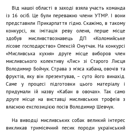
Від нашої області в заході взяла участь команда
із 16 осіб. Це були переважно члени УТМР. І вони
представили Прикарпаття гідно. Скажімо, в такому
конкурсі, як імітація реву оленя, перше місце
здобув мисливствознавець ДП «Коломийське
лісове господарство» Олексій Онутчак. На конкурсі
«Мисливська кухня» друге місце виборов член
мисливського колективу «Лис» зі Старого Лисця
Володимир Бойчук. Страва з м’яса кабана, овочів та
фруктів, яку він презентував, – суто його винахід.
Саме у процесі підготовки цього матеріалу і
придумали їй назву «Кабан в овочах». Так само
друге місце на виставці мисливських трофеїв з
власною експозицією посів Володимир Шевчук.
На виводці мисливських собак великий інтерес
викликав тримісячний песик породи український