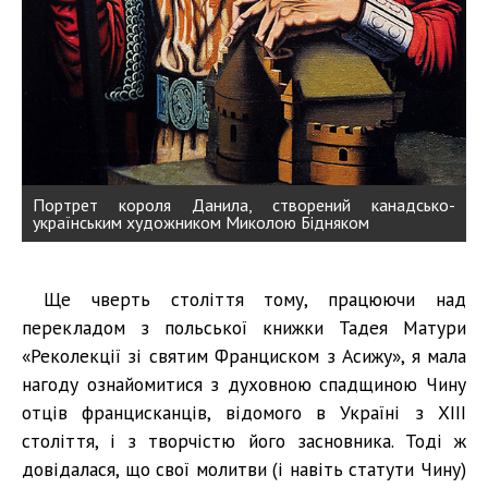
Портрет короля Данила, створений канадсько-
українським художником Миколою Бідняком
Ще чверть століття тому, працюючи над
перекладом з польської книжки Тадея Матури
«Реколекції зі святим Франциском з Асижу», я мала
нагоду ознайомитися з духовною спадщиною Чину
отців францисканців, відомого в Україні з ХІІІ
століття, і з творчістю його засновника. Тоді ж
довідалася, що свої молитви (і навіть статути Чину)