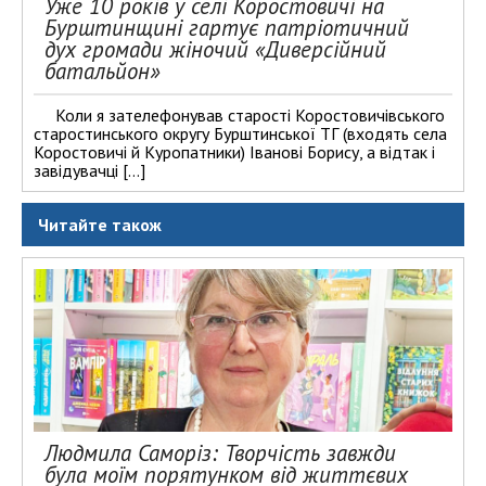
Уже 10 років у селі Коростовичі на
Бурштинщині гартує патріотичний
дух громади жіночий «Диверсійний
батальйон»
Коли я зателефонував старості Коростовичівського
старостинського округу Бурштинської ТГ (входять села
Коростовичі й Куропатники) Іванові Борису, а відтак і
завідувачці […]
Читайте також
Людмила Саморіз: Творчість завжди
була моїм порятунком від життєвих