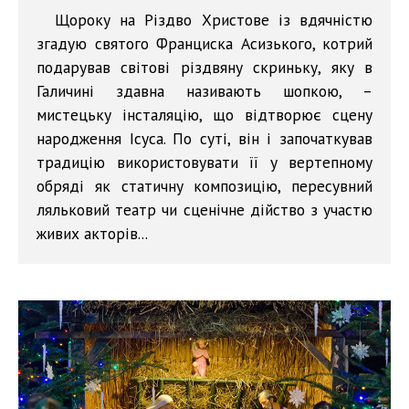
Щороку на Різдво Христове із вдячністю
згадую святого Франциска Асизького, котрий
подарував світові різдвяну скриньку, яку в
Галичині здавна називають шопкою, –
мистецьку інсталяцію, що відтворює сцену
народження Ісуса. По суті, він і започаткував
традицію використовувати її у вертепному
обряді як статичну композицію, пересувний
ляльковий театр чи сценічне дійство з участю
живих акторів...