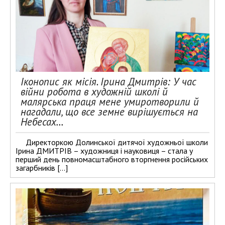
Іконопис як місія. Ірина Дмитрів: У час
війни робота в художній школі й
малярська праця мене умиротворили й
нагадали, що все земне вирішується на
Небесах…
Директоркою Долинської дитячої художньої школи
Ірина ДМИТРІВ – художниця і науковиця – стала у
перший день повномасштабного вторгнення російських
загарбників […]