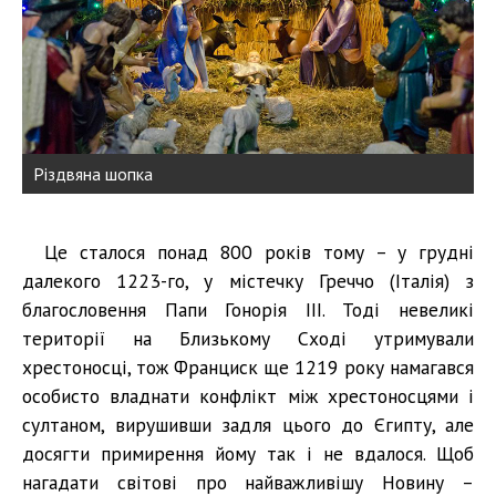
Різдвяна шопка
Це сталося понад 800 років тому – у грудні
далекого 1223-го, у містечку Греччо (Італія) з
благословення Папи Гонорія ІІІ. Тоді невеликі
території на Близькому Сході утримували
хрестоносці, тож Франциск ще 1219 року намагався
особисто владнати конфлікт між хрестоносцями і
султаном, вирушивши задля цього до Єгипту, але
досягти примирення йому так і не вдалося. Щоб
нагадати світові про найважливішу Новину –