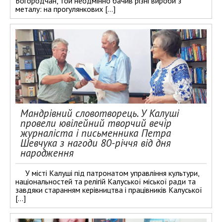
Богородчан, той неодмінно бачив різні вироби з
металу: на прогулянкових […]
Мандрівний словотворець. У Калуші
провели ювілейний творчий вечір
журналіста і письменника Петра
Шевчука з нагоди 80-річчя від дня
народження
У місті Калуші під патронатом управління культури,
національностей та релігій Калуської міської ради та
завдяки старанням керівництва і працівників Калуської
[…]