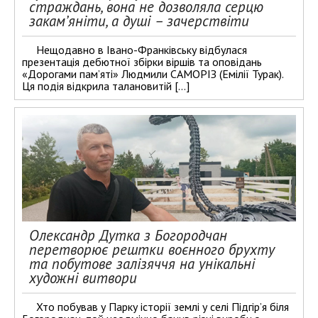
страждань, вона не дозволяла серцю
закам’яніти, а душі – зачерствіти
Нещодавно в Івано-Франківську відбулася
презентація дебютної збірки віршів та оповідань
«Дорогами пам’яті» Людмили САМОРІЗ (Емілії Турак).
Ця подія відкрила талановитій […]
Олександр Дутка з Богородчан
перетворює рештки воєнного брухту
та побутове залізяччя на унікальні
художні витвори
Хто побував у Парку історії землі у селі Підгір’я біля