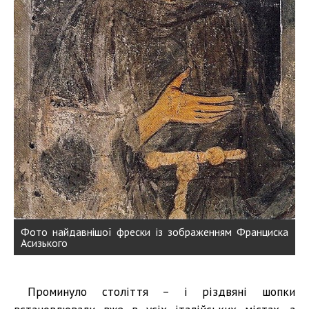
Фото найдавнішої фрески із зображенням Франциска
Асизького
Проминуло століття – і різдвяні шопки