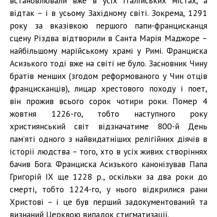
встановлювали вже в усіх італійських містах, а
відтак – і в усьому Західному світі. Зокрема, 1291
року за вказівкою першого папи-францисканця
сцену Різдва відтворили в Санта Марія Маджоре –
найбільшому марійському храмі у Римі. Франциска
Асизького тоді вже на світі не було. Засновник Чину
братів менших (згодом реформованого у Чин отців
францисканців), лицар хрестового походу і поет,
він прожив всього сорок чотири роки. Помер 4
жовтня 1226-го, тобто наступного року
християнський світ відзначатиме 800-й День
пам’яті одного з найвидатніших релігійних діячів в
історії людства – того, хто в усіх живих створіннях
бачив Бога. Франциска Асизького канонізував Папа
Григорій ІХ ще 1228 р., оскільки за два роки до
смерті, тобто 1224-го, у нього відкрилися рани
Христові – і це був перший задокументований та
визнаний Церквою випадок стигматизації.