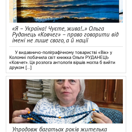
«Я – Україна! Чуєте, жива!..» Ольга
Руданець «Ковчег» – право говорити від
імені не лише свого, а й нації
У видавничо-поліграфічному товаристві «Вік» у
Коломиї побачила світ книжка Ольги РУДАНЕЦЬ
«Ковчег». Ця розлога антологія віршів могла б вийти
друком […]
Упродовж багатьох років жителька