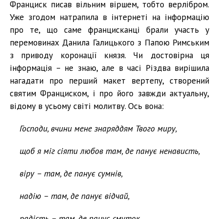
Франциск писав вільним віршем, тобто верлібром.
Уже згодом натрапила в інтернеті на інформацію
про те, що саме францисканці брали участь у
перемовинах Данила Галицького з Папою Римським
з приводу коронації князя. Чи достовірна ця
інформація – не знаю, але в часі Різдва вирішила
нагадати про перший макет вертепу, створений
святим Франциском, і про його завжди актуальну,
відому в усьому світі молитву. Ось вона:
Господи, вчини мене знаряддям Твого миру,
щоб я міг сіяти любов там, де панує ненависть,
віру – там, де панує сумнів,
надію – там, де панує відчай,
радість – там, де панує смуток,