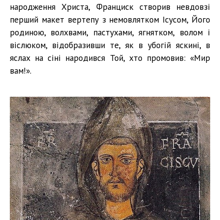
народження Христа, Франциск створив невдовзі
перший макет вертепу з немовлятком Ісусом, Його
родиною, волхвами, пастухами, ягнятком, волом і
віслюком, відобразивши те, як в убогій яскині, в
яслах на сіні народився Той, хто промовив: «Мир
вам!».