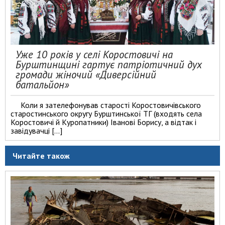
Уже 10 років у селі Коростовичі на
Бурштинщині гартує патріотичний дух
громади жіночий «Диверсійний
батальйон»
Коли я зателефонував старості Коростовичівського
старостинського округу Бурштинської ТГ (входять села
Коростовичі й Куропатники) Іванові Борису, а відтак і
завідувачці […]
Читайте також