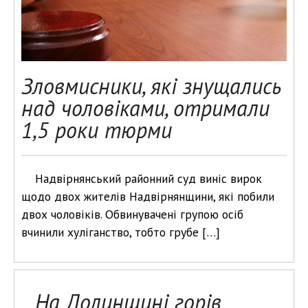
Зловмисники, які знущались
над чоловіками, отримали
1,5 роки тюрми
Надвірнянський районний суд виніс вирок
щодо двох жителів Надвірнянщини, які побили
двох чоловіків. Обвинувачені групою осіб
вчинили хуліганство, тобто грубе […]
На Долинщині горів