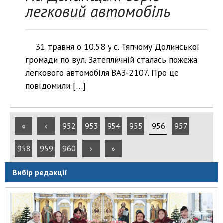
легковий автомобіль
31 травня о 10.58 у с. Тяпчому Долинської
громади по вул. Затепличній сталась пожежа
легкового автомобіля ВАЗ-2107. Про це
повідомили […]
«
‹
952
953
954
955
956
957
958
959
960
›
»
Вибір редакції