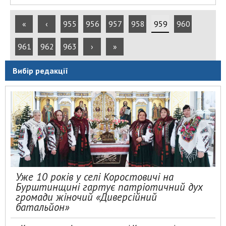
«
‹
955
956
957
958
959
960
961
962
963
›
»
Вибір редакції
Уже 10 років у селі Коростовичі на
Бурштинщині гартує патріотичний дух
громади жіночий «Диверсійний
батальйон»