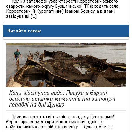
Коли я зателефонував старості Коростовичівського
старостинського округу Бурштинської ТГ (входять села
Коростовичі й Куропатники) Іванові Борису, а відтак і
завідувачці […]
Читайте також
Коли відступає вода: Посуха в Європі
оголила рештки мамонтів та затонулі
кораблі на дні Дунаю
Тривала спека та відсутність опадів у Центральній
Європі призвели до критичного міління однієї з
найважливіших артерій континенту — Дунаю. Але […]